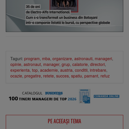
Taguri:
program
,
mba
,
organizare
,
astronauti
,
manageri
,
opinie
,
astronaut
,
manager
,
grup
,
calatorie
,
directori
,
experienta
,
top
,
academie
,
austria
,
conditii
,
intrebare
,
ocazie
,
pregatire
,
retete
,
succes
,
spatiu
,
pamant
,
refuz
PE ACEEAŞI TEMA