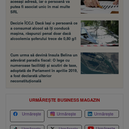
aceeaşi adresă, iar o persoană va
putea fi asociat unic în mai multe
SRL
Decizie ÎCCJ: Dacă laşi o persoană ce
a consumat alcool să îţi conducă
maşina, răspunzi penal doar dacă
alcoolemia şoferului trece de 0,80 g/l
Cum urma să devină Insula Belina un
adevărat paradis fiscal: O lege cu
numeroase facilităţi şi scutiri de taxe,
adoptată de Parlament în aprilie 2019,
a fost declarată ulterior
neconstituţională
URMĂREȘTE BUSINESS MAGAZIN
Urmărește
Urmărește
Urmărește
Urmărește
Urmărește
Urmărește