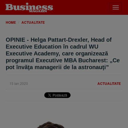
Desch
meniu
HOME
ACTUALITATE
OPINIE - Helga Pattart-Drexler, Head of
Executive Education în cadrul WU
Executive Academy, care organizează
programul Executive MBA Bucharest: „Ce
pot învăţa managerii de la astronauţi”
15 ian 2020
ACTUALITATE