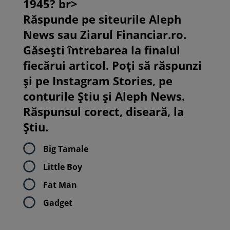
1945? br>
Răspunde pe siteurile Aleph
News sau Ziarul Financiar.ro.
Găsești întrebarea la finalul
fiecărui articol. Poți să răspunzi
și pe Instagram Stories, pe
conturile Știu și Aleph News.
Răspunsul corect, diseară, la
Știu.
Big Tamale
Little Boy
Fat Man
Gadget