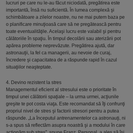
lucruri pe care nu le-au făcut niciodată, pregătirea este
importantă, însă nu suficientă. În lumea complexă şi
schimbătoare a zilelor noastre, nu ne mai putem baza pe
o planificare minuţioasă care să ne pregătească pentru
toate eventualităţile. Acelaşi lucru este valabil şi pentru
călătoriile în spaţiu. În timpul decolării sau aterizării pot
apărea probleme neprevăzute. Pregătirea ajută, dar
astronauţii, la fel ca managerii, au nevoie de curaj,
încredere şi capacitatea de a răspunde rapid în cazul
situaţiilor neaşteptate.
4. Devino rezistent la stres
Managementul eficient al stresului este o prioritate în
timpul unei călătorii spaţiale – la urma urmei, acţiunile
greşite te pot costa viaţa. Este recomandat să îţi confrunţi
propriul nivel de stres şi factorii stresori pentru a putea
răspunde. „La începutul antrenamentelor ca astronauţi, ni
s-a spus să reflectăm asupra noastră şi a modului în care
acţionăm sub stres”, spune Franz. Personal, a ales să îşi