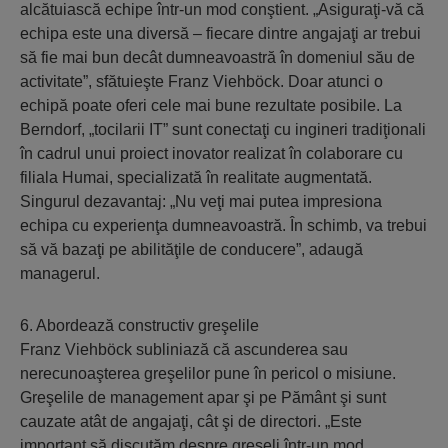
alcătuiască echipe într-un mod conştient. „Asiguraţi-vă că
echipa este una diversă – fiecare dintre angajaţi ar trebui
să fie mai bun decât dumneavoastră în domeniul său de
activitate”, sfătuieşte Franz Viehböck. Doar atunci o
echipă poate oferi cele mai bune rezultate posibile. La
Berndorf, „tocilarii IT” sunt conectaţi cu ingineri tradiţionali
în cadrul unui proiect inovator realizat în colaborare cu
filiala Humai, specializată în realitate augmentată.
Singurul dezavantaj: „Nu veţi mai putea impresiona
echipa cu experienţa dumneavoastră. În schimb, va trebui
să vă bazaţi pe abilităţile de conducere”, adaugă
managerul.
6. Abordează constructiv greşelile
Franz Viehböck subliniază că ascunderea sau
nerecunoaşterea greşelilor pune în pericol o misiune.
Greşelile de management apar şi pe Pământ şi sunt
cauzate atât de angajaţi, cât şi de directori. „Este
important să discutăm despre greşeli într-un mod