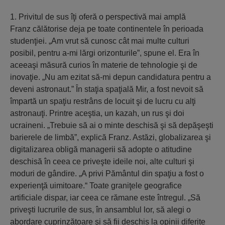
1. Privitul de sus îţi oferă o perspectivă mai amplă
Franz călătorise deja pe toate continentele în perioada
studenţiei. „Am vrut să cunosc cât mai multe culturi
posibil, pentru a-mi lărgi orizonturile”, spune el. Era în
aceeaşi măsură curios în materie de tehnologie şi de
inovaţie. „Nu am ezitat să-mi depun candidatura pentru a
deveni astronaut.” În staţia spaţială Mir, a fost nevoit să
împartă un spaţiu restrâns de locuit şi de lucru cu alţi
astronauţi. Printre aceştia, un kazah, un rus şi doi
ucraineni. „Trebuie să ai o minte deschisă şi să depăşeşti
barierele de limbă”, explică Franz. Astăzi, globalizarea şi
digitalizarea obligă managerii să adopte o atitudine
deschisă în ceea ce priveşte ideile noi, alte culturi şi
moduri de gândire. „A privi Pământul din spaţiu a fost o
experienţă uimitoare.“ Toate graniţele geografice
artificiale dispar, iar ceea ce rămane este întregul. „Să
priveşti lucrurile de sus, în ansamblul lor, să alegi o
abordare cuprinzătoare şi să fii deschis la opinii diferite