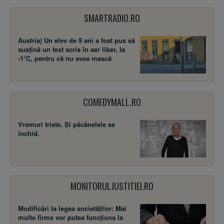
SMARTRADIO.RO
Austria| Un elev de 9 ani a fost pus să
susţină un test scris în aer liber, la
-1°C, pentru că nu avea mască
COMEDYMALL.RO
Vremuri triste. Şi păcănelele se
închid.
MONITORULJUSTITIEI.RO
Modificări la legea societăţilor: Mai
multe firme vor putea funcţiona la