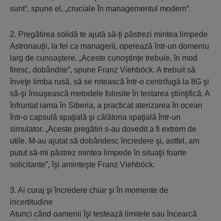
sunt“, spune el, „cruciale în managementul modern“.
2. Pregătirea solidă te ajută să-ţi păstrezi mintea limpede
Astronauţii, la fel ca managerii, operează într-un domeniu
larg de cunoaştere. „Aceste cunoştinţe trebuie, în mod
firesc, dobândite”, spune Franz Viehböck. A trebuit să
înveţe limba rusă, să se rotească într-o centrifugă la 8G şi
să-şi însuşească metodele folosite în testarea ştiinţifică. A
înfruntat iarna în Siberia, a practicat aterizarea în ocean
într-o capsulă spaţială şi călătoria spaţială într-un
simulator. „Aceste pregătiri s-au dovedit a fi extrem de
utile. M-au ajutat să dobândesc încredere şi, astfel, am
putut să-mi păstrez mintea limpede în situaţii foarte
solicitante”, îşi aminteşte Franz Viehböck.
3. Ai curaj şi încredere chiar şi în momente de
incertitudine
Atunci când oamenii îşi testează limitele sau încearcă