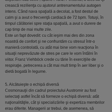
crească rezilienţa cu ajutorul antrenamentului autogen
intens. Când nava spaţială a decolat, a fost destul de
calm şi a avut o frecvenţă cardiacă de 72 bpm. Totuşi, în
timpul călătoriei spre staţia spaţială, a avut o durere de
cap timp de mai multe zile.
Este un fapt dovedit: cu cât ieşim mai des din zona
noastră de confort şi ne confruntăm cu stresul într-o
manieră controlată, cu atât mai bine vom reacţiona în
situaţii neprevăzute de stres pe care le vom întâlni în
viitor. Franz Viehböck crede cu tărie în exerciţiile de
respiraţie, petrecerea a cât mai mult timp în aer liber şi o
dietă bogată în legume.
5. Alcătuieşte o echipă diversă
Cosmonauţii din cadrul proiectului Austromir au fost
selectaţi astfel încât să formeze o echipă diversă: atât
naţionalităţile, cât şi specializările şi expertiza membrilor
erau diferite. Managerii ar trebui, de asemenea, să