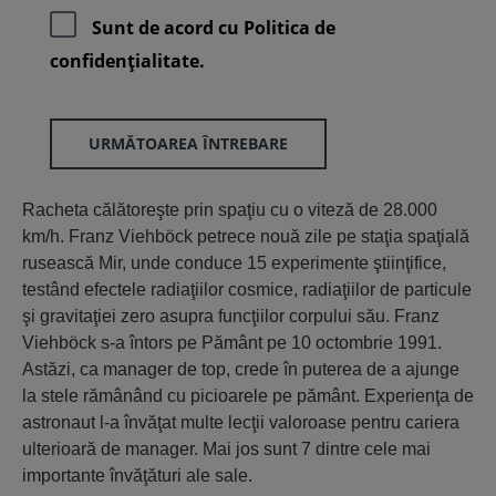
Sunt de acord cu
Politica de
confidenţialitate.
URMĂTOAREA ÎNTREBARE
Racheta călătoreşte prin spaţiu cu o viteză de 28.000
km/h. Franz Viehböck petrece nouă zile pe staţia spaţială
rusească Mir, unde conduce 15 experimente ştiinţifice,
testând efectele radiaţiilor cosmice, radiaţiilor de particule
şi gravitaţiei zero asupra funcţiilor corpului său. Franz
Viehböck s-a întors pe Pământ pe 10 octombrie 1991.
Astăzi, ca manager de top, crede în puterea de a ajunge
la stele rămânând cu picioarele pe pământ. Experienţa de
astronaut l-a învăţat multe lecţii valoroase pentru cariera
ulterioară de manager. Mai jos sunt 7 dintre cele mai
importante învăţături ale sale.