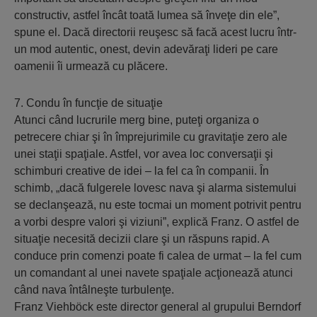
constructiv, astfel încât toată lumea să înveţe din ele”,
spune el. Dacă directorii reuşesc să facă acest lucru într-
un mod autentic, onest, devin adevăraţi lideri pe care
oamenii îi urmează cu plăcere.
7. Condu în funcţie de situaţie
Atunci când lucrurile merg bine, puteţi organiza o
petrecere chiar şi în împrejurimile cu gravitaţie zero ale
unei staţii spaţiale. Astfel, vor avea loc conversaţii şi
schimburi creative de idei – la fel ca în companii. În
schimb, „dacă fulgerele lovesc nava şi alarma sistemului
se declanşează, nu este tocmai un moment potrivit pentru
a vorbi despre valori şi viziuni”, explică Franz. O astfel de
situaţie necesită decizii clare şi un răspuns rapid. A
conduce prin comenzi poate fi calea de urmat – la fel cum
un comandant al unei navete spaţiale acţionează atunci
când nava întâlneşte turbulenţe.
Franz Viehböck este director general al grupului Berndorf