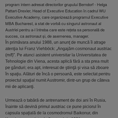
program intern adresat directorilor grupului Berndorf - Helga
Pattart-Drexler, Head of Executive Education în cadrul WU
Executive Academy, care organizează programul Executive
MBA Bucharest, a stat de vorbă cu singurul astronaut al
Austriei pentru a-l întreba care este reţeta sa personală de
succes, ca astronaut şi, de asemenea, manager.
În primăvara anului 1988, un anunţ de muncă îi atrage
atenţia lui Franz Viehböck: „Angajăm cosmonaut austriac
(m/f)”. Pe atunci asistent universitar la Universitatea de
Tehnologie din Viena, acesta aplică fără a sta prea mult
pe gânduri; era apt, interesat de ştiinţă şi visa să zboare
în spaţiu. Alături de încă o persoană, este selectat pentru
proiectul spaţial numit Austromir, dintr-un grup de câteva
mii de aplicanţi.
Urmează o tabără de antrenament de doi ani în Rusia,
înainte să devină primul austriac ce pune piciorul în
capsula spaţială de la cosmodromul Baikonur, din