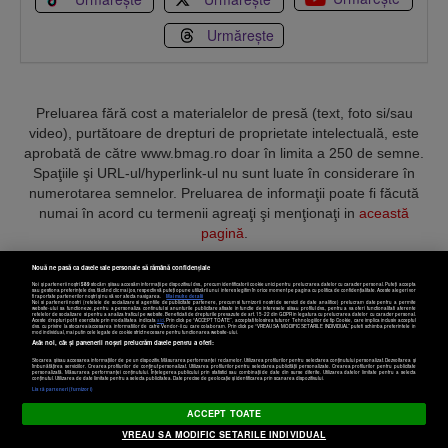
Urmărește
Preluarea fără cost a materialelor de presă (text, foto si/sau
video), purtătoare de drepturi de proprietate intelectuală, este
aprobată de către www.bmag.ro doar în limita a 250 de semne.
Spaţiile şi URL-ul/hyperlink-ul nu sunt luate în considerare în
numerotarea semnelor. Preluarea de informaţii poate fi făcută
numai în acord cu termenii agreaţi şi menţionaţi in
această
pagină
.
Nouă ne pasă ca datele tale personale să rămână confidențiale
Noi și partenerii noștri
589
stocăm și/sau accesăm informații pe dispozitivul dvs., precum identificatorii cookie unici pentru prelucrarea datelor cu caracter personal. Puteți accepta
sau gestiona preferințele dvs. făcând clic mai jos, respectiv vă puteți opune utilizării unui interes legitim în orice moment pe pagina cu politica de confidențialitate. Aceste alegeri vor
fi raportate partenerilor noștri și nu vă vor afecta navigarea.
Mai multe detalii
Noi si partenerii nostri (retelele de socializare si agentiile de publicitate partenere, precum si furnizorii nostri de servicii de date analitice) prelucram date pentru a permite
Termeni și condiții
Confidențialitate
Cookies
Contact
website-ului sa functioneze, pentru a personaliza continutul si anunturile publicitare afisate in functie de interesele si/sau profilul dvs., pentru a va oferi functionalitati aferente
retelelor de socializare si pentru a analiza traficul pe website. Beneficiati de drepturile prevazute de art. 15-22 din GDPR in legatura cu prelucrarea datelor cu caracter personal.
Aceste drepturi pot fi exercitate prin modalitatea indicata
aici
. Prin click pe “ACCEPT TOATE”, acceptati folosirea tuturor Tehnologiilor de tip Cookie, care implica inclusiv acceptul
dvs. cu privire la stocarea/accesarea informatiilor de catre Vendor-ii cu care colaboram. Prin click pe “VREAU SA MODIFIC SETARILE INDIVIDUAL” puteti schimba preferintele in
mod individual, mai putin cele legate de cookie strict necesare pentru functionarea website-ului.
Atât noi, cât și partenerii noștri prelucrăm datele pentru a oferi:
Copyright © 2025 BUSINESSMEX S.A.
Stocarea și/sau accesarea informațiilor de pe un dispozitiv. Măsurarea performanței reclamelor. Utilizarea profilurilor pentru selectarea conținutului personalizat. Dezvoltarea și
îmbunătățirea serviciilor. Crearea profilurilor de conținut personalizat. Utilizarea profilurilor pentru selectarea publicității personalizate. Crearea profilurilor pentru publicitate
personalizată. Măsurarea performanței conținutului. Înțelegerea publicului prin statistici sau combinații de date din surse diferite. Utilizarea datelor limitate pentru a selecta
Setări cookies
conținutul. Utilizarea de date limitate pentru a selecta publicitatea. Date precise de geolocație și identificarea prin scanarea dispozitivului.
Listă parteneri (furnizori)
ACCEPT TOATE
VREAU SA MODIFIC SETARILE INDIVIDUAL