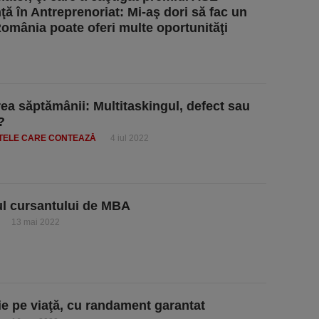
ţă în Antreprenoriat: Mi-aş dori să fac un
omânia poate oferi multe oportunităţi
area săptămânii: Multitaskingul, defect sau
?
TELE CARE CONTEAZĂ
4 iul 2022
ul cursantului de MBA
13 mai 2022
ţie pe viaţă, cu randament garantat