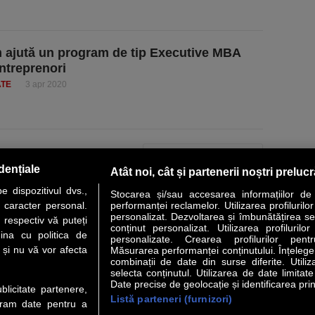
 ajută un program de tip Executive MBA
antreprenori
ATE
3 apr 2020
PAGINA URMĂTOARE »
dențiale
Atât noi, cât și partenerii noștri preluc
 dispozitivul dvs.,
Stocarea și/sau accesarea informațiilor de
u caracter personal.
performanței reclamelor. Utilizarea profilurilo
personalizat. Dezvoltarea și îmbunătățirea serv
 respectiv vă puteți
conținut personalizat. Utilizarea profilurilor
VER STORY
LIDERI
ANALIZE
HI-TECH
MEET THE CEO
ina cu politica de
personalizate. Crearea profilurilor pentr
i și nu vă vor afecta
Măsurarea performanței conținutului. Înțelegere
combinații de date din surse diferite. Utiliz
uri utile
Servicii
selecta conținutul. Utilizarea de date limitat
Date precise de geolocație și identificarea prin
ublicitate partenere,
Listă parteneri (furnizori)
Financiar
Politica de confidentialitate
Newsletter
ucram date pentru a
 Noi
Termeni si conditii
RSS