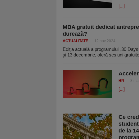
[...]
MBA gratuit dedicat antrepren
durează?
ACTUALITATE
12 nov 2024
Ediţia actuală a programului „30 Day
şi 13 decembrie, oferă sesiuni gratuit
Acceler
HR
8 ma
[...]
Ce cred
student
de la 1
program