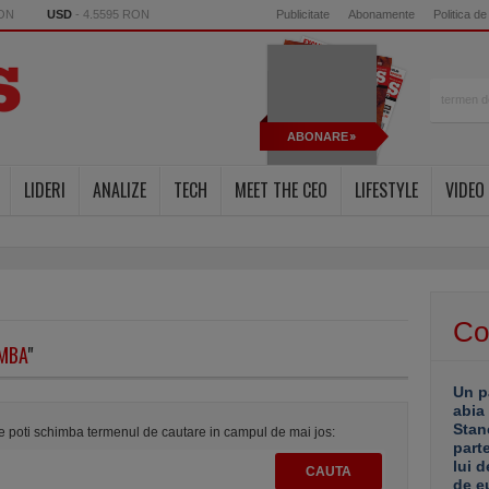
RON
USD
- 4.5595 RON
Publicitate
Abonamente
Politica de
ABONARE
LIDERI
ANALIZE
TECH
MEET THE CEO
LIFESTYLE
VIDEO
Co
MBA
"
Un p
abia
Stan
te poti schimba termenul de cautare in campul de mai jos:
part
lui d
de e