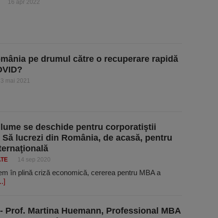
16 apr 2022
mânia pe drumul către o recuperare rapidă
OVID?
13 mai 2021
lume se deschide pentru corporatiştii
 Să lucrezi din România, de acasă, pentru
ternaţională
ATE
14 sep 2020
em în plină criză economică, cererea pentru MBA a
..]
- Prof. Martina Huemann, Professional MBA