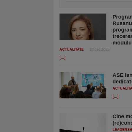
Program
Rusanu,
program
trecere
modului 
ACTUALITATE
23 dec 2025
[...]
ASE la
dedicat 
ACTUALIT
[...]
Cine mo
(re)con
LEADERSH