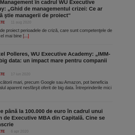
 Management în cadrul WU Executive
: „Ghid de managementul crizei: Ce ar
să ştie managerii de proiect"
ATE
11 aug 2020
e proiect perioadele de criză, care sunt competenţele de
cel mai bine
[...]
xel Polleres, WU Executive Academy: „IMM-
i big data: un impact mare pentru companii
ATE
17 iun 2020
ucătorii mari, precum Google sau Amazon, pot beneficia
lul aparent nesfârşit oferit de big data. Întreprinderile mici
e până la 100.000 de euro în cadrul unui
 de Executive MBA din Capitală. Cine se
nscrie
ATE
6 apr 2020