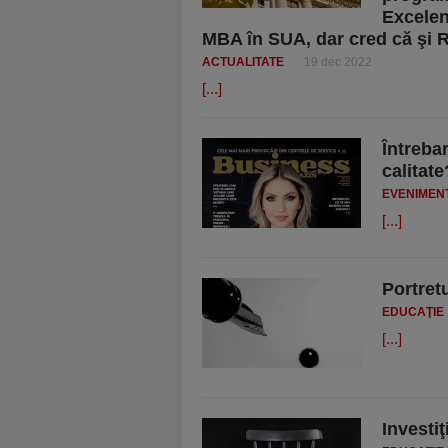
Excelen
MBA în SUA, dar cred că şi R
ACTUALITATE
19 dec 2022
[...]
​Întreb
calitate
EVENIMEN
[...]
Portret
EDUCAŢIE
[...]
Investi