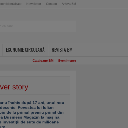
 confidentialitate
Newsletter
Contact
Arhiva BM
ECONOMIE CIRCULARĂ
REVISTA BM
Cataloage BM
Evenimente
ver story
ariu închis după 17 ani, unul nou
 deschis. Povestea lui Iulian
ciu de la primul premiu primit din
ea Business Magazin la maşina
e investiţii de sute de milioane
uro