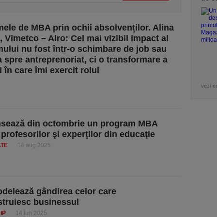
ele de MBA prin ochii absolvenţilor. Alina
 Vimetco – Alro: Cel mai vizibil impact al
ului nu fost într-o schimbare de job sau
a spre antreprenoriat, ci o transformare a
în care îmi exercit rolul
vezi c
nsează din octombrie un program MBA
profesorilor şi experţilor din educaţie
ATE
14 aug 2025
delează gândirea celor care
struiesc businessul
IP
14 iun 2025