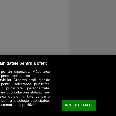
răm datele pentru a oferi:
 pe un dispozitiv. Măsurarea
r pentru selectarea conținutului
iciilor. Crearea profilurilor de
 pentru selectarea publicității
LIFESTYLE
SPECIAL
OPINII
u publicitate personalizată.
a publicului prin statistici sau
area datelor limitate pentru a
Revista Business Magazin
e pentru a selecta publicitatea.
 scanarea dispozitivului.
ACCEPT TOATE
Abonează-te şi primeşte revista acasă
saptămânal