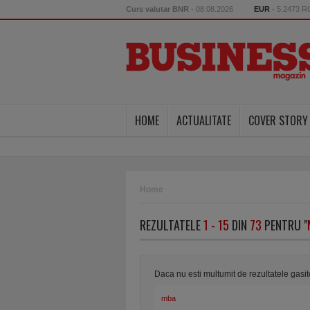
Curs valutar BNR
- 08.08.2026
EUR
- 5.2473 
HOME
ACTUALITATE
COVER STORY
Home
REZULTATELE
1 - 15
DIN
73
PENTRU "
Daca nu esti multumit de rezultatele gasi