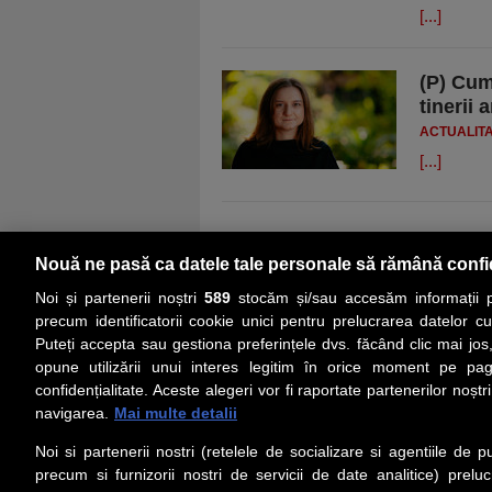
[...]
(P) Cum
tinerii 
ACTUALIT
[...]
Nouă ne pasă ca datele tale personale să rămână confi
Noi și partenerii noștri
589
stocăm și/sau accesăm informații pe
precum identificatorii cookie unici pentru prelucrarea datelor c
Puteți accepta sau gestiona preferințele dvs. făcând clic mai jos,
PRIMA PAGINĂ
ACTUALITATE
CO
opune utilizării unui interes legitim în orice moment pe pag
confidențialitate. Aceste alegeri vor fi raportate partenerilor noștr
navigarea.
Mai multe detalii
Social
Link-
Noi si partenerii nostri (retelele de socializare si agentiile de p
Z
iarul 
Urmareste-ne pe Facebook
precum si furnizorii nostri de servicii de date analitice) prel
Despre