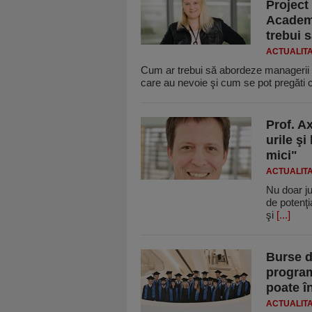
Project
Academy
trebui 
ACTUALIT
Cum ar trebui să abordeze managerii d
care au nevoie şi cum se pot pregăti 
Prof. A
urile ş
mici"
ACTUALIT
Nu doar j
de potenţia
şi
[...]
Burse d
program
poate î
ACTUALIT