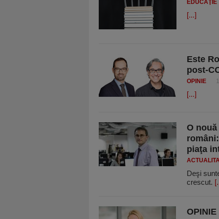
EDUCAŢIE
[...]
Este Ro
post-C
OPINIE
[...]
O nouă 
români:
piaţa in
ACTUALIT
Deşi sunt
crescut.
[.
OPINIE 