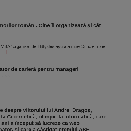
orilor români. Cine îl organizează şi cât
s MBA” organizat de TBF, desfăşurată între 13 noiembrie
e
[...]
ator de carieră pentru manageri
i 2023
e despre viitorului lui Andrei Dragoş,
 la Cibernetică, olimpic la informatică, care
4 ani a început să lucreze ca web
ator, şi care a câştigat premiul ASE