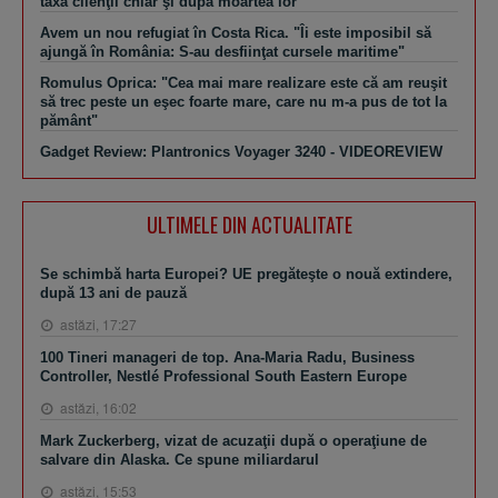
taxa clienţii chiar şi după moartea lor
Avem un nou refugiat în Costa Rica. "Îi este imposibil să
ajungă în România: S-au desfiinţat cursele maritime"
Romulus Oprica: "Cea mai mare realizare este că am reuşit
să trec peste un eşec foarte mare, care nu m-a pus de tot la
pământ"
Gadget Review: Plantronics Voyager 3240 - VIDEOREVIEW
ULTIMELE DIN ACTUALITATE
Se schimbă harta Europei? UE pregăteşte o nouă extindere,
după 13 ani de pauză
astăzi, 17:27
100 Tineri manageri de top. Ana-Maria Radu, Business
Controller, Nestlé Professional South Eastern Europe
astăzi, 16:02
Mark Zuckerberg, vizat de acuzaţii după o operaţiune de
salvare din Alaska. Ce spune miliardarul
astăzi, 15:53