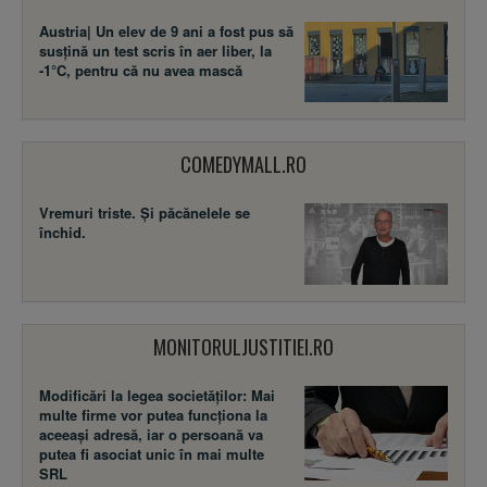
Austria| Un elev de 9 ani a fost pus să
susţină un test scris în aer liber, la
-1°C, pentru că nu avea mască
COMEDYMALL.RO
Vremuri triste. Şi păcănelele se
închid.
MONITORULJUSTITIEI.RO
Modificări la legea societăţilor: Mai
multe firme vor putea funcţiona la
aceeaşi adresă, iar o persoană va
putea fi asociat unic în mai multe
SRL