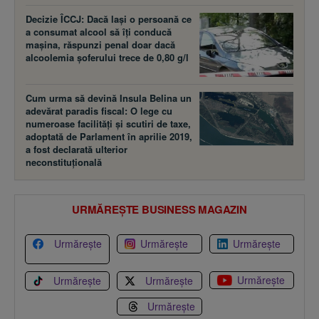
Decizie ÎCCJ: Dacă laşi o persoană ce
a consumat alcool să îţi conducă
maşina, răspunzi penal doar dacă
alcoolemia şoferului trece de 0,80 g/l
Cum urma să devină Insula Belina un
adevărat paradis fiscal: O lege cu
numeroase facilităţi şi scutiri de taxe,
adoptată de Parlament în aprilie 2019,
a fost declarată ulterior
neconstituţională
URMĂREȘTE BUSINESS MAGAZIN
Urmărește
Urmărește
Urmărește
Urmărește
Urmărește
Urmărește
Urmărește