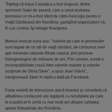
"Înţeleg că Aqua Carpatica a fost singurul, dintre
sponsorii Galei de aseară, care a cerut anularea
premiului ce mi-a fost oferit de către Asociaţia pentru o
Viaţă Sănătoasă din România, şantajînd organizatorii că,
în caz contrar, îşi retrage finanţarea.
Motivul invocat sună asa: "Valorile pe care le promovăm
sunt legate de un stil de viaţă sănătos, de consumul unei
ape minerale naturale filtrate natural, prin procese
hidrogeologice de milioane de ani. Prin urmare, există o
incompatibilitate crasă între valorile noastre şi valorile
susţinute de Olivia Steer", a spus Jean Valvis",
menţionează Steer în replica dată pe Facebook.
Fosta vedetă de televiziune atacă brandul şi consideră că
atitudinea conducerii are legătură cu rezultatele pe care
le-a publicat în urmă cu mai mulţi ani despre calitatea
apelor îmbuteliate din România.