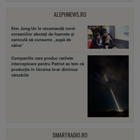
ALEPHNEWS.RO
Kim Jong-Un le recomandă nord-
coreeniilor afectați de foamete și
caniculă să consume „supă de
câine”
Companiile care produc rachete
interceptoare pentru Patriot se tem că
producția în Ucraina le-ar diminua
vânzările
SMARTRADIO.RO