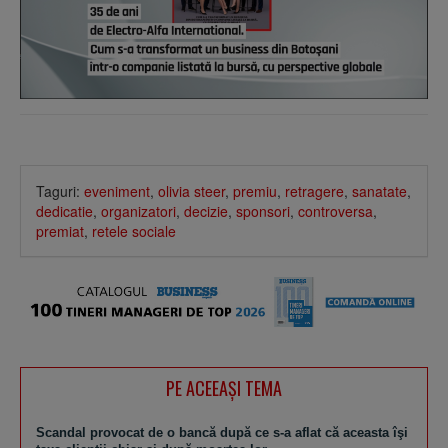
Taguri:
eveniment
,
olivia steer
,
premiu
,
retragere
,
sanatate
,
dedicatie
,
organizatori
,
decizie
,
sponsori
,
controversa
,
premiat
,
retele sociale
PE ACEEAŞI TEMA
Scandal provocat de o bancă după ce s-a aflat că aceasta îşi