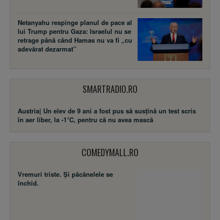
Netanyahu respinge planul de pace al
lui Trump pentru Gaza: Israelul nu se
retrage până când Hamas nu va fi „cu
adevărat dezarmat”
SMARTRADIO.RO
Austria| Un elev de 9 ani a fost pus să susţină un test scris
în aer liber, la -1°C, pentru că nu avea mască
COMEDYMALL.RO
Vremuri triste. Şi păcănelele se
închid.