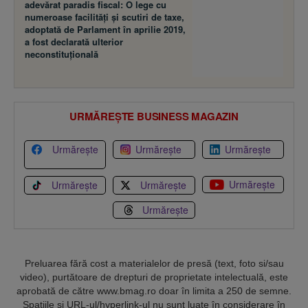
adevărat paradis fiscal: O lege cu
numeroase facilităţi şi scutiri de taxe,
adoptată de Parlament în aprilie 2019,
a fost declarată ulterior
neconstituţională
URMĂREȘTE BUSINESS MAGAZIN
Urmărește
Urmărește
Urmărește
Urmărește
Urmărește
Urmărește
Urmărește
Preluarea fără cost a materialelor de presă (text, foto si/sau
video), purtătoare de drepturi de proprietate intelectuală, este
aprobată de către www.bmag.ro doar în limita a 250 de semne.
Spaţiile şi URL-ul/hyperlink-ul nu sunt luate în considerare în