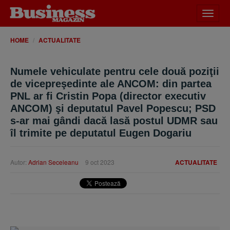
Desch
meniu
HOME
ACTUALITATE
Numele vehiculate pentru cele două poziţii
de vicepreşedinte ale ANCOM: din partea
PNL ar fi Cristin Popa (director executiv
ANCOM) şi deputatul Pavel Popescu; PSD
s-ar mai gândi dacă lasă postul UDMR sau
îl trimite pe deputatul Eugen Dogariu
Autor:
Adrian Seceleanu
9 oct 2023
ACTUALITATE