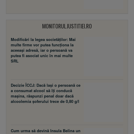
MONITORULJUSTITIEI.RO
Modificări la legea societăţilor: Mai
multe firme vor putea funcţiona la
aceeaşi adresă, iar o persoană va
putea fi asociat unic în mai multe
SRL
Decizie ÎCCJ: Dacă laşi o persoană ce
a consumat alcool să îţi conducă
maşina, răspunzi penal doar dacă
alcoolemia şoferului trece de 0,80 g/l
Cum urma să devină Insula Belina un