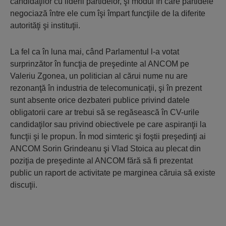
candidaţilor cu liderii partidelor, şi modul în care partidele
negociază între ele cum îşi împart funcţiile de la diferite
autorităţi şi instituţii.
La fel ca în luna mai, când Parlamentul l-a votat
surprinzător în funcţia de preşedinte al ANCOM pe
Valeriu Zgonea, un politician al cărui nume nu are
rezonanţă în industria de telecomunicaţii, şi în prezent
sunt absente orice dezbateri publice privind datele
obligatorii care ar trebui să se regăsească în CV-urile
candidaţilor sau privind obiectivele pe care aspiranţii la
funcţii şi le propun. În mod simteric şi foştii preşedinţi ai
ANCOM Sorin Grindeanu şi Vlad Stoica au plecat din
poziţia de preşedinte al ANCOM fără să fi prezentat
public un raport de activitate pe marginea căruia să existe
discuţii.