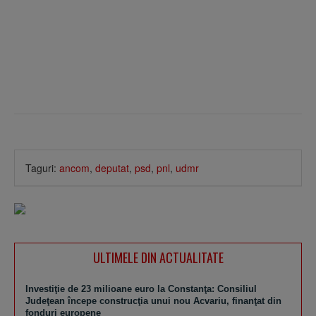
Taguri:
ancom
,
deputat
,
psd
,
pnl
,
udmr
ULTIMELE DIN ACTUALITATE
Investiţie de 23 milioane euro la Constanţa: Consiliul
Judeţean începe construcţia unui nou Acvariu, finanţat din
fonduri europene