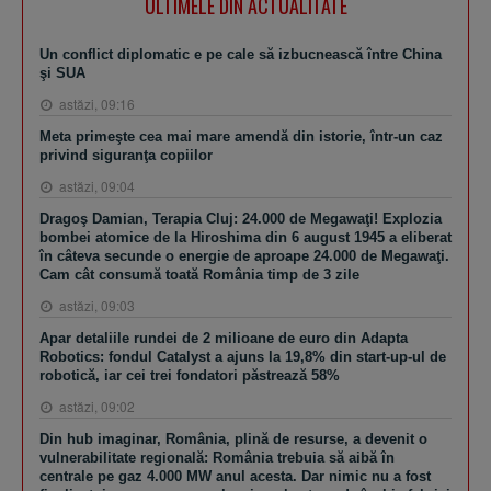
ULTIMELE DIN ACTUALITATE
Un conflict diplomatic e pe cale să izbucnească între China
şi SUA
astăzi, 09:16
Meta primeşte cea mai mare amendă din istorie, într-un caz
privind siguranţa copiilor
astăzi, 09:04
Dragoş Damian, Terapia Cluj: 24.000 de Megawaţi! Explozia
bombei atomice de la Hiroshima din 6 august 1945 a eliberat
în câteva secunde o energie de aproape 24.000 de Megawaţi.
Cam cât consumă toată România timp de 3 zile
astăzi, 09:03
Apar detaliile rundei de 2 milioane de euro din Adapta
Robotics: fondul Catalyst a ajuns la 19,8% din start-up-ul de
robotică, iar cei trei fondatori păstrează 58%
astăzi, 09:02
Din hub imaginar, România, plină de resurse, a devenit o
vulnerabilitate regională: România trebuia să aibă în
centrale pe gaz 4.000 MW anul acesta. Dar nimic nu a fost