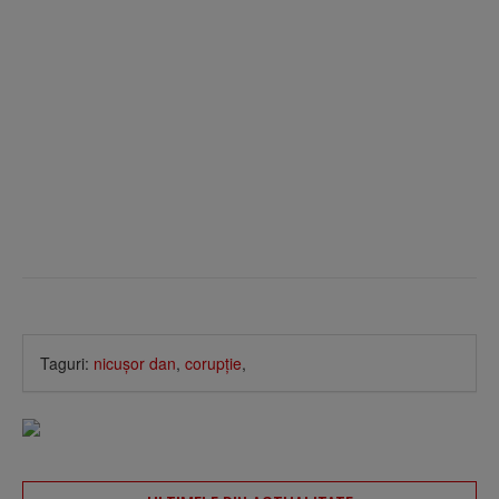
Taguri:
nicuşor dan
,
corupţie
,