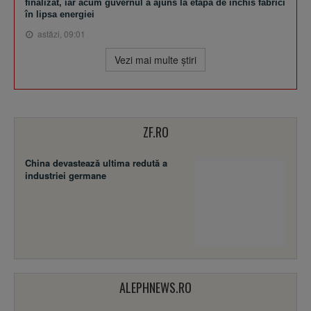
finalizat, iar acum guvernul a ajuns la etapa de închis fabrici
în lipsa energiei
astăzi, 09:01
Vezi mai multe ştiri
ZF.RO
China devastează ultima redută a
industriei germane
ALEPHNEWS.RO