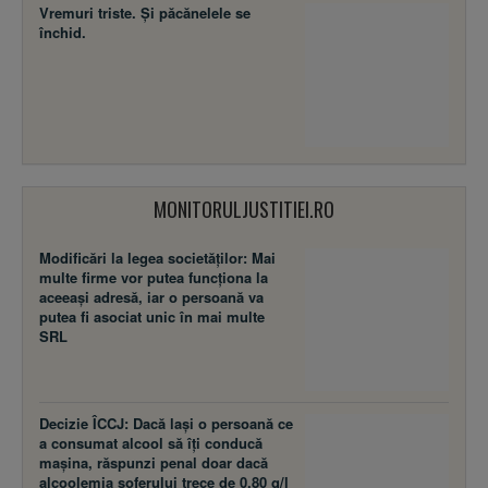
Vremuri triste. Şi păcănelele se
închid.
MONITORULJUSTITIEI.RO
Modificări la legea societăţilor: Mai
multe firme vor putea funcţiona la
aceeaşi adresă, iar o persoană va
putea fi asociat unic în mai multe
SRL
Decizie ÎCCJ: Dacă laşi o persoană ce
a consumat alcool să îţi conducă
maşina, răspunzi penal doar dacă
alcoolemia şoferului trece de 0,80 g/l