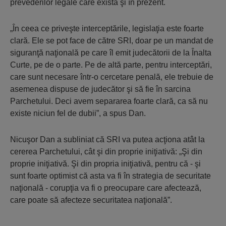
prevederilor legale care există şi în prezent.
„În ceea ce priveşte interceptările, legislaţia este foarte
clară. Ele se pot face de către SRI, doar pe un mandat de
siguranţă naţională pe care îl emit judecătorii de la Înalta
Curte, pe de o parte. Pe de altă parte, pentru interceptări,
care sunt necesare într-o cercetare penală, ele trebuie de
asemenea dispuse de judecător şi să fie în sarcina
Parchetului. Deci avem separarea foarte clară, ca să nu
existe niciun fel de dubii”, a spus Dan.
Nicuşor Dan a subliniat că SRI va putea acţiona atât la
cererea Parchetului, cât şi din proprie iniţiativă: „Şi din
proprie iniţiativă. Şi din propria iniţiativă, pentru că - şi
sunt foarte optimist că asta va fi în strategia de securitate
naţională - corupţia va fi o preocupare care afectează,
care poate să afecteze securitatea naţională”.