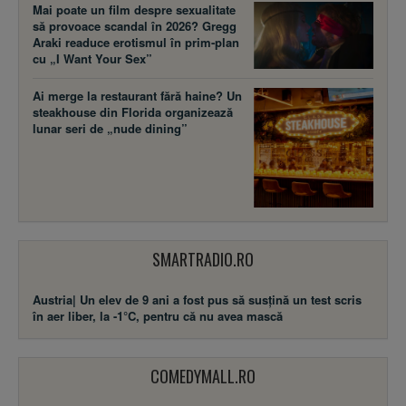
Mai poate un film despre sexualitate
să provoace scandal în 2026? Gregg
Araki readuce erotismul în prim-plan
cu „I Want Your Sex”
Ai merge la restaurant fără haine? Un
steakhouse din Florida organizează
lunar seri de „nude dining”
SMARTRADIO.RO
Austria| Un elev de 9 ani a fost pus să susţină un test scris
în aer liber, la -1°C, pentru că nu avea mască
COMEDYMALL.RO