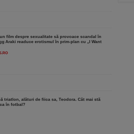
un film despre sexualitate să provoace scandal în
g Araki readuce erotismul în prim-plan cu „I Want
S.RO
ă triatlon, alături de fiica sa, Teodora. Cât mai stă
a în fotbal?