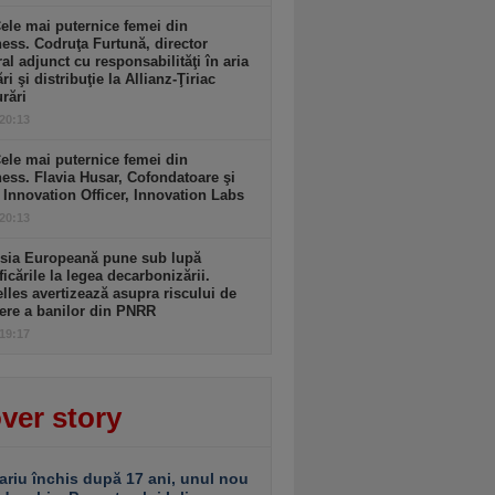
ele mai puternice femei din
ess. Codruţa Furtună, director
al adjunct cu responsabilităţi în aria
ri şi distribuţie la Allianz-Ţiriac
rări
 20:13
ele mai puternice femei din
ess. Flavia Husar, Cofondatoare şi
 Innovation Officer, Innovation Labs
 20:13
sia Europeană pune sub lupă
icările la legea decarbonizării.
lles avertizează asupra riscului de
ere a banilor din PNRR
 19:17
ver story
ariu închis după 17 ani, unul nou