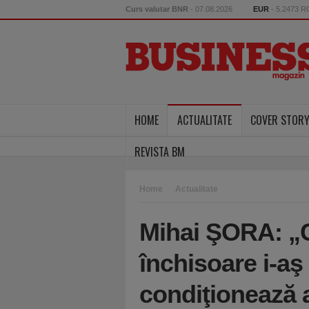
Curs valutar BNR
- 07.08.2026
EUR
- 5.2473 
HOME
ACTUALITATE
COVER STOR
REVISTA BM
Home
Actualitate
Mihai ŞORA: „C
închisoare i-aş
condiţionează 