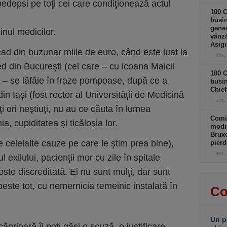
pedepsi pe toţi cei care condiţionează actul
100 C
busin
gener
inul medicilor.
vânză
Asigu
 cad din buzunar miile de euro, când este luat la
ieri,
d din Bucureşti (cel care – cu icoana Maicii
100 C
i – se lăfăie în fraze pompoase, după ce a
busin
Chief
din Iaşi (fost rector al Universităţii de Medicină
ieri,
iuţi ori neştiuţi, nu au ce căuta în lumea
Comi
, cupiditatea şi ticăloşia lor.
modif
Bruxe
e celelalte cauze pe care le ştim prea bine),
pierd
ieri,
l exilului, pacienţii mor cu zile în spitale
este discreditată. Ei nu sunt mulţi, dar sunt
peste tot, cu nemernicia temeinic instalată în
Co
Un p
ăprioară îi poţi găsi o scuză, o justificare