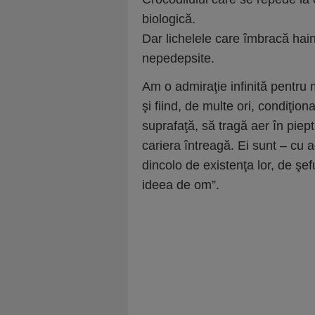
biologică.
Dar lichelele care îmbracă hai
nepedepsite.
Am o admiraţie infinită pentru m
şi fiind, de multe ori, condiţio
suprafaţă, să tragă aer în piept
cariera întreagă. Ei sunt – cu 
dincolo de existenţa lor, de şef
ideea de om”.