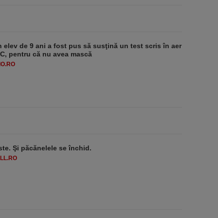
 elev de 9 ani a fost pus să susţină un test scris în aer
-1°C, pentru că nu avea mască
O.RO
ste. Şi păcănelele se închid.
LL.RO