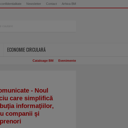
 confidentialitate
Newsletter
Contact
Arhiva BM
ECONOMIE CIRCULARĂ
Cataloage BM
Evenimente
omunicate - Noul
ciu care simplifică
ibuţia informaţiilor,
u companii şi
prenori