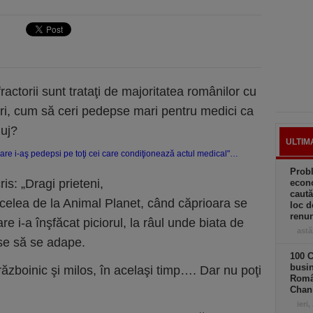
ractorii sunt trataţi de majoritatea românilor cu
sori, cum să ceri pedepse mari pentru medici ca
luj?
ULTIM
Prob
s: „Dragi prieteni,
econo
caută
acelea de la Animal Planet, când căprioara se
loc d
renun
e i-a înşfăcat piciorul, la râul unde biata de
astă
ise să se adape.
100 C
busin
, războinic şi milos, în acelaşi timp…. Dar nu poţi
Româ
Chan
ieri,