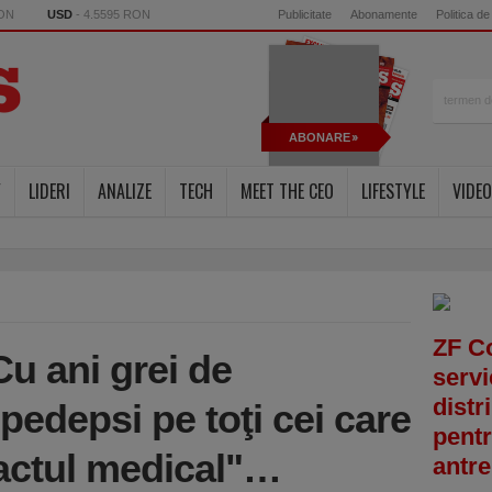
RON
USD
- 4.5595 RON
Publicitate
Abonamente
Politica de
ABONARE
Y
LIDERI
ANALIZE
TECH
MEET THE CEO
LIFESTYLE
VIDEO
ZF C
u ani grei de
servi
distr
 pedepsi pe toţi cei care
pentr
actul medical"…
antre