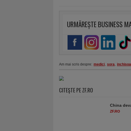
URMĂREȘTE BUSINESS M
Am mai scris despre:
medici
,
sora
,
inchisoa
CITEŞTE PE ZF.RO
China deva
ZF.RO