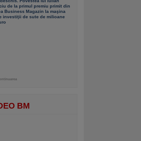
 deschis. Povestea lui Iulian
ciu de la primul premiu primit din
ea Business Magazin la maşina
e investiţii de sute de milioane
uro
ontinuarea
DEO BM