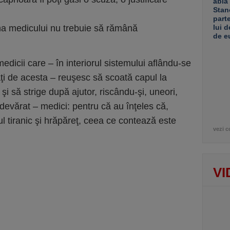
abia
Stan
part
na medicului nu trebuie să rămână
lui d
de e
edicii care – în interiorul sistemului aflându-se
naţi de acesta – reuşesc să scoată capul la
 şi să strige după ajutor, riscându-şi, uneori,
adevărat – medici: pentru că au înţeles că,
ul tiranic şi hrăpăreţ, ceea ce contează este
vezi c
VI