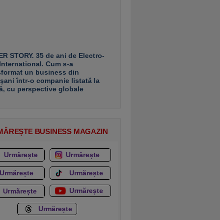
R STORY. 35 de ani de Electro-
 International. Cum s-a
sformat un business din
şani într-o companie listată la
ă, cu perspective globale
MĂREȘTE BUSINESS MAGAZIN
Urmărește
Urmărește
Urmărește
Urmărește
Urmărește
Urmărește
Urmărește