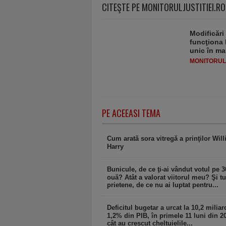
CITEŞTE PE MONITORULJUSTITIEI.RO
Modificări
funcţiona 
unic în ma
MONITORULJ
PE ACEEASI TEMA
Cum arată sora vitregă a prinţilor Will
Harry
Bunicule, de ce ţi-ai vândut votul pe 3
ouă? Atât a valorat viitorul meu? Şi tu
prietene, de ce nu ai luptat pentru...
Deficitul bugetar a urcat la 10,2 miliar
1,2% din PIB, în primele 11 luni din 2
cât au crescut cheltuielile...