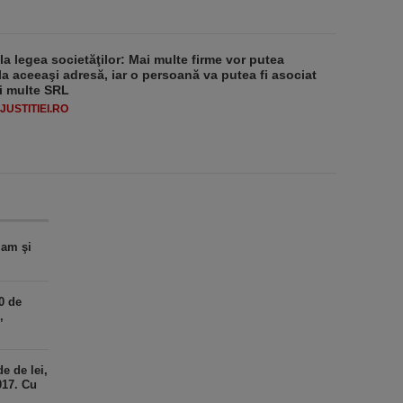
 la legea societăţilor: Mai multe firme vor putea
la aceeaşi adresă, iar o persoană va putea fi asociat
i multe SRL
USTITIEI.RO
iam şi
0 de
,
de de lei,
017. Cu