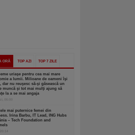
A ORĂ
TOP AZI
TOP 7 ZILE
leme uriaşe pentru cea mai mare
mie a lumii. Milioane de oameni îşi
, dar nu reuşesc să-şi găsească un
e muncă şi tot mai mulţi ajung să
ţe la a se mai angaja
zi, 06:00
ele mai puternice femei din
ess. Irina Barbu, IT Lead, ING Hubs
nia – Tech Foundation and
nels
 20:14