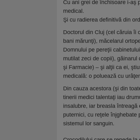
Cu ani grei de închisoare i-aş 
medical.
Şi cu radierea definitivă din ord
Doctorul din Cluj (cel căruia îi
bani mărunţi), măcelarul ortope
Domnului pe pereţii cabinetulu
mutilat zeci de copii), găinarul 
şi Farmacie) – şi alţii ca ei, şt
medicală: o poluează cu urâţenia
Din cauza acestora (şi din toat
tinerii medici talentaţi iau drumu
insalubre, iar breasla întreagă 
puternici, cu reţele înjghebate 
sistemul lor sanguin.
Crocodilului care se repede la c