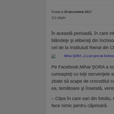
Postat la
29 decembrie 2017
112 afişări
În această perioadă, în care inf
blândeţe şi eliberaţi din închi
cel de la Institututl Renal din C
Pe Facebook,Mihai ŞORA a scri
cunoaşteţi cu toţii secvenţele 
zbate să scape de crocodilul car
ea, temătoare şi însetată, ven
– Clipa în care sari din fotoliu
face nimic pentru căprioară.