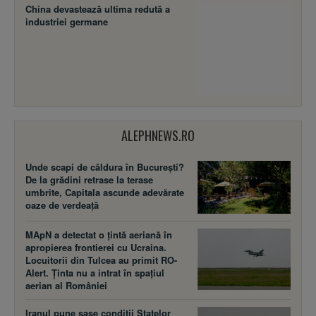
China devastează ultima redută a
industriei germane
ALEPHNEWS.RO
Unde scapi de căldura în București?
De la grădini retrase la terase
umbrite, Capitala ascunde adevărate
oaze de verdeață
MApN a detectat o țintă aeriană în
apropierea frontierei cu Ucraina.
Locuitorii din Tulcea au primit RO-
Alert. Ținta nu a intrat în spațiul
aerian al României
Iranul pune șase condiții Statelor