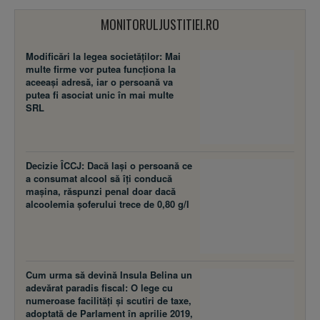
MONITORULJUSTITIEI.RO
Modificări la legea societăţilor: Mai
multe firme vor putea funcţiona la
aceeaşi adresă, iar o persoană va
putea fi asociat unic în mai multe
SRL
Decizie ÎCCJ: Dacă laşi o persoană ce
a consumat alcool să îţi conducă
maşina, răspunzi penal doar dacă
alcoolemia şoferului trece de 0,80 g/l
Cum urma să devină Insula Belina un
adevărat paradis fiscal: O lege cu
numeroase facilităţi şi scutiri de taxe,
adoptată de Parlament în aprilie 2019,