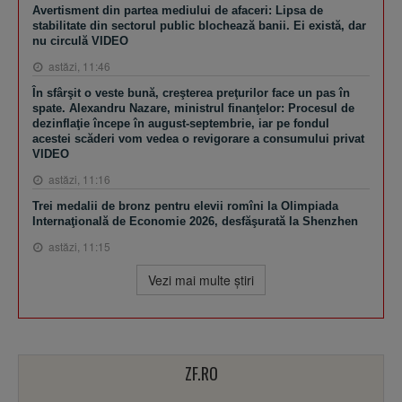
Avertisment din partea mediului de afaceri: Lipsa de
stabilitate din sectorul public blochează banii. Ei există, dar
nu circulă VIDEO
astăzi, 11:46
În sfârşit o veste bună, creşterea preţurilor face un pas în
spate. Alexandru Nazare, ministrul finanţelor: Procesul de
dezinflaţie începe în august-septembrie, iar pe fondul
acestei scăderi vom vedea o revigorare a consumului privat
VIDEO
astăzi, 11:16
Trei medalii de bronz pentru elevii romîni la Olimpiada
Internaţională de Economie 2026, desfăşurată la Shenzhen
astăzi, 11:15
Vezi mai multe ştiri
ZF.RO