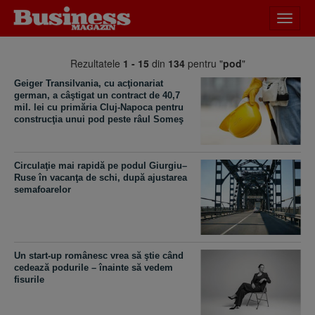
Desch
meniu
Rezultatele
1 - 15
din
134
pentru "
pod
"
Geiger Transilva­nia, cu acţionariat
german, a câştigat un contract de 40,7
mil. lei cu primăria Cluj-Napoca pentru
construcţia unui pod peste râul Someş
Circulaţie mai rapidă pe podul Giurgiu–
Ruse în vacanţa de schi, după ajustarea
semafoarelor
Un start-up românesc vrea să ştie când
cedează podurile – înainte să vedem
fisurile