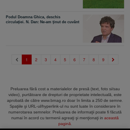
Podul Doamna Ghica, deschis
circulaţiei. N. Dan: Ne-am ţinut de cuvânt
(current)
1
2
3
4
5
6
7
8
9
Preluarea fără cost a materialelor de presă (text, foto si/sau
video), purtătoare de drepturi de proprietate intelectuală, este
aprobată de către www.bmag.ro doar în limita a 250 de semne.
Spaţiile şi URL-ul/hyperlink-ul nu sunt luate în considerare în
numerotarea semnelor. Preluarea de informaţii poate fi făcută
numai în acord cu termenii agreaţi şi menţionaţi in
această
pagină
.