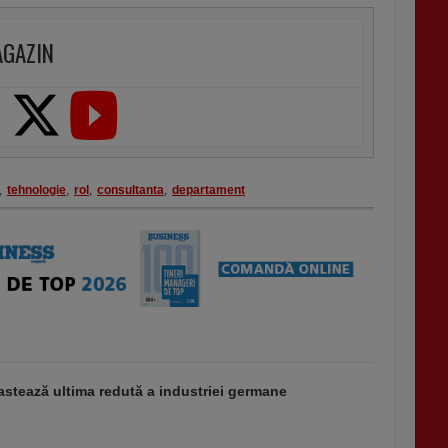
AGAZIN
,
tehnologie
,
rol
,
consultanta
,
departament
stează ultima redută a industriei germane