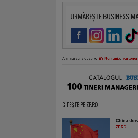
URMĂREȘTE BUSINESS M
Am mai scris despre:
EY Romania
,
partener
CITEŞTE PE ZF.RO
China deva
ZF.RO