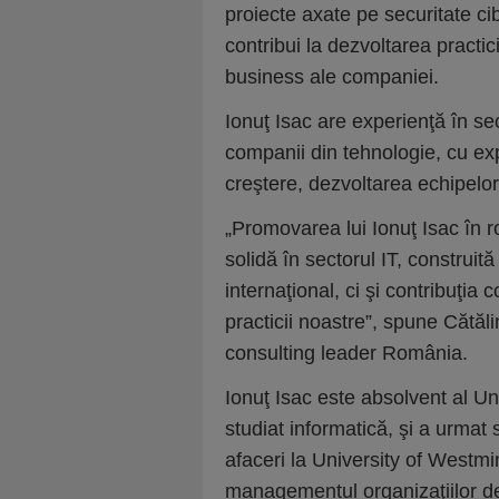
proiecte axate pe securitate cibe
contribui la dezvoltarea practici
business ale companiei.
Ionuţ Isac are experienţă în se
companii din tehnologie, cu exp
creştere, dezvoltarea echipelo
„Promovarea lui Ionuţ Isac în r
solidă în sectorul IT, construită
internaţional, ci şi contribuţia
practicii noastre”, spune Cătă
consulting leader România.
Ionuţ Isac este absolvent al U
studiat informatică, şi a urmat 
afaceri la University of Westm
managementul organizaţiilor de