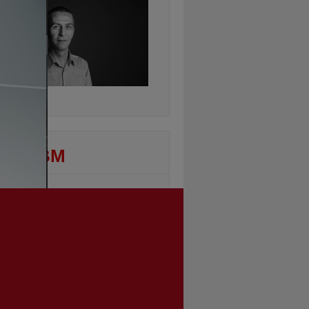
ontinuarea
DEO BM