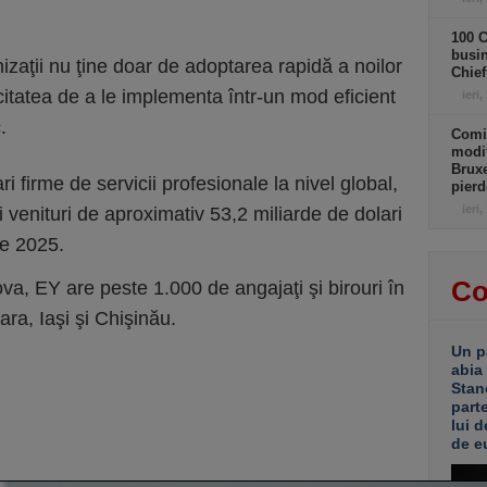
100 C
busin
zaţii nu ţine doar de adoptarea rapidă a noilor
Chief
citatea de a le implementa într-un mod eficient
ieri,
.
Comi
modif
Bruxe
 firme de servicii profesionale la nivel global,
pierd
ieri,
 venituri de aproximativ 53,2 miliarde de dolari
ie 2025.
Co
a, EY are peste 1.000 de angajaţi şi birouri în
ra, Iaşi şi Chişinău.
Un p
abia
Stan
part
lui d
de e