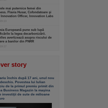
ele mai puternice femei din
ess. Flavia Husar, Cofondatoare şi
 Innovation Officer, Innovation Labs
 20:13
sia Europeană pune sub lupă
icările la legea decarbonizării.
lles avertizează asupra riscului de
ere a banilor din PNRR
 19:17
ver story
ariu închis după 17 ani, unul nou
 deschis. Povestea lui Iulian
ciu de la primul premiu primit din
ea Business Magazin la maşina
e investiţii de sute de milioane
uro