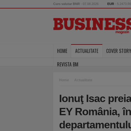
Curs valutar BNR
- 07.08.2026
EUR
- 5.2473 
HOME
ACTUALITATE
COVER STOR
REVISTA BM
Home
Actualitate
Ionuţ Isac preia
EY România, în
departamentulu