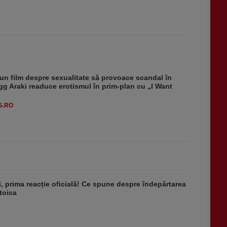
un film despre sexualitate să provoace scandal în
g Araki readuce erotismul în prim-plan cu „I Want
S.RO
i, prima reacție oficială! Ce spune despre îndepărtarea
Stoica