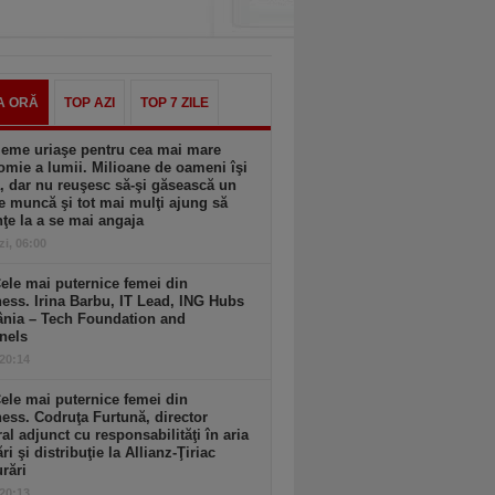
A ORĂ
TOP AZI
TOP 7 ZILE
leme uriaşe pentru cea mai mare
mie a lumii. Milioane de oameni îşi
, dar nu reuşesc să-şi găsească un
e muncă şi tot mai mulţi ajung să
ţe la a se mai angaja
zi, 06:00
ele mai puternice femei din
ess. Irina Barbu, IT Lead, ING Hubs
nia – Tech Foundation and
nels
 20:14
ele mai puternice femei din
ess. Codruţa Furtună, director
al adjunct cu responsabilităţi în aria
ri şi distribuţie la Allianz-Ţiriac
rări
 20:13