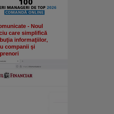
omunicate - Noul
ciu care simplifică
ibuţia informaţiilor,
u companii şi
prenori