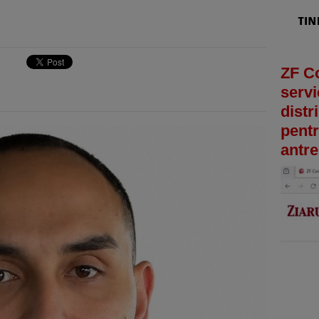
ZF C
servi
distr
pentr
antre