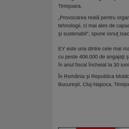
Timişoara.
„Provocarea reală pentru organi
tehnologii, ci mai ales de capa
şi sustenabil”, spune Ionuţ Isac
EY este una dintre cele mai mari
cu peste 406.000 de angajaţi şi
în anul fiscal încheiat la 30 iun
În România şi Republica Moldov
Bucureşti, Cluj-Napoca, Timişoa