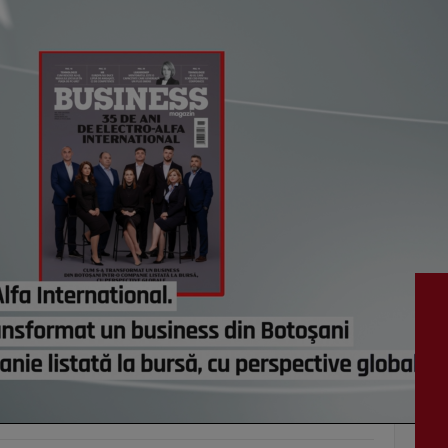
vezi c
VI