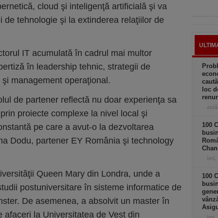
rnetică, cloud şi inteligenţă artificială şi va
i de tehnologie şi la extinderea relaţiilor de
ULTIM
ctorul IT acumulată în cadrul mai multor
ertiză în leadership tehnic, strategii de
Prob
econo
r şi management operaţional.
caută
loc d
renun
olul de partener reflectă nu doar experienţa sa
astă
 prin proiecte complexe la nivel local şi
100 C
 constantă pe care a avut-o la dezvoltarea
busin
lina Dodu, partener EY România şi technology
Româ
Chan
ieri,
niversităţii Queen Mary din Londra, unde a
100 C
busin
studii postuniversitare în sisteme informatice de
gener
vânză
inster. De asemenea, a absolvit un master în
Asigu
 afaceri la Universitatea de Vest din
ieri,