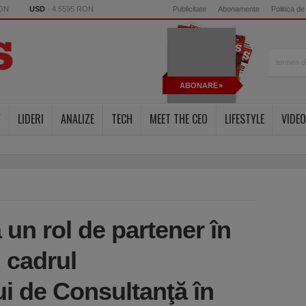
RON
USD
- 4.5595 RON
Publicitate
Abonamente
Politica de
ABONARE
Y
LIDERI
ANALIZE
TECH
MEET THE CEO
LIFESTYLE
VIDEO
 un rol de partener în
 cadrul
i de Consultanţă în