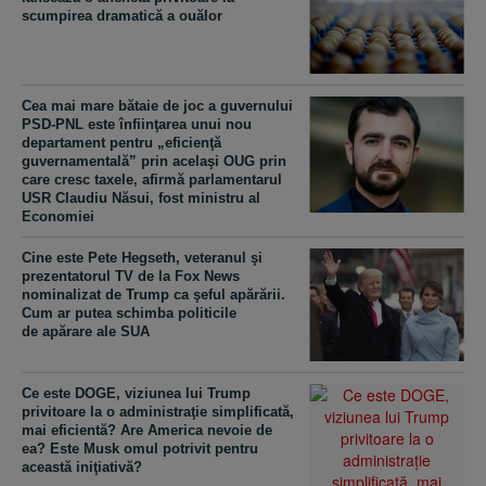
scumpirea dramatică a ouălor
Cea mai mare bătaie de joc a guvernului
PSD-PNL este înfiinţarea unui nou
departament pentru „eficienţă
guvernamentală” prin acelaşi OUG prin
care cresc taxele, afirmă parlamentarul
USR Claudiu Năsui, fost ministru al
Economiei
Cine este Pete Hegseth, veteranul şi
prezentatorul TV de la Fox News
nominalizat de Trump ca şeful apărării.
Cum ar putea schimba politicile
de apărare ale SUA
Ce este DOGE, viziunea lui Trump
privitoare la o administraţie simplificată,
mai eficientă? Are America nevoie de
ea? Este Musk omul potrivit pentru
această iniţiativă?