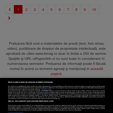
(current)
1
2
3
4
5
6
7
8
9
10
Preluarea fără cost a materialelor de presă (text, foto si/sau
video), purtătoare de drepturi de proprietate intelectuală, este
aprobată de către www.bmag.ro doar în limita a 250 de semne.
Spaţiile şi URL-ul/hyperlink-ul nu sunt luate în considerare în
numerotarea semnelor. Preluarea de informaţii poate fi făcută
numai în acord cu termenii agreaţi şi menţionaţi in
această
pagină
.
Nouă ne pasă ca datele tale personale să rămână confidențiale
Noi și partenerii noștri
589
stocăm și/sau accesăm informații pe dispozitivul dvs., precum identificatorii cookie unici pentru prelucrarea datelor cu caracter personal. Puteți accepta
sau gestiona preferințele dvs. făcând clic mai jos, respectiv vă puteți opune utilizării unui interes legitim în orice moment pe pagina cu politica de confidențialitate. Aceste alegeri vor
fi raportate partenerilor noștri și nu vă vor afecta navigarea.
Mai multe detalii
Noi si partenerii nostri (retelele de socializare si agentiile de publicitate partenere, precum si furnizorii nostri de servicii de date analitice) prelucram date pentru a permite
Termeni și condiții
Confidențialitate
Cookies
Contact
website-ului sa functioneze, pentru a personaliza continutul si anunturile publicitare afisate in functie de interesele si/sau profilul dvs., pentru a va oferi functionalitati aferente
retelelor de socializare si pentru a analiza traficul pe website. Beneficiati de drepturile prevazute de art. 15-22 din GDPR in legatura cu prelucrarea datelor cu caracter personal.
Aceste drepturi pot fi exercitate prin modalitatea indicata
aici
. Prin click pe “ACCEPT TOATE”, acceptati folosirea tuturor Tehnologiilor de tip Cookie, care implica inclusiv acceptul
dvs. cu privire la stocarea/accesarea informatiilor de catre Vendor-ii cu care colaboram. Prin click pe “VREAU SA MODIFIC SETARILE INDIVIDUAL” puteti schimba preferintele in
mod individual, mai putin cele legate de cookie strict necesare pentru functionarea website-ului.
Atât noi, cât și partenerii noștri prelucrăm datele pentru a oferi:
Copyright © 2025 BUSINESSMEX S.A.
Stocarea și/sau accesarea informațiilor de pe un dispozitiv. Măsurarea performanței reclamelor. Utilizarea profilurilor pentru selectarea conținutului personalizat. Dezvoltarea și
îmbunătățirea serviciilor. Crearea profilurilor de conținut personalizat. Utilizarea profilurilor pentru selectarea publicității personalizate. Crearea profilurilor pentru publicitate
personalizată. Măsurarea performanței conținutului. Înțelegerea publicului prin statistici sau combinații de date din surse diferite. Utilizarea datelor limitate pentru a selecta
Setări cookies
conținutul. Utilizarea de date limitate pentru a selecta publicitatea. Date precise de geolocație și identificarea prin scanarea dispozitivului.
Listă parteneri (furnizori)