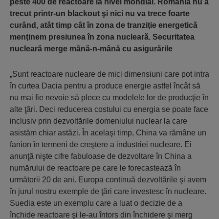
peste 400 de reactoare la nivel mondial.
România nu a
trecut printr-un blackout şi nici nu va trece foarte
curând, atât timp cât în zona de tranziţie energetică
menţinem presiunea în zona nucleară. Securitatea
nucleară merge mână-n-mână cu asigurările
„Sunt reactoare nucleare de mici dimensiuni care pot intra
în curtea Dacia pentru a produce energie astfel încât să
nu mai fie nevoie să plece cu modelele lor de producţie în
alte ţări. Deci reducerea costului cu energia se poate face
inclusiv prin dezvoltările domeniului nuclear la care
asistăm chiar astăzi. În acelaşi timp, China va rămâne un
fanion în termeni de creştere a industriei nucleare. Ei
anunţă nişte cifre fabuloase de dezvoltare în China a
numărului de reactoare pe care le forecastează în
următorii 20 de ani. Europa continuă dezvoltările şi avem
în jurul nostru exemple de ţări care investesc în nucleare.
Suedia este un exemplu care a luat o decizie de a
închide reactoare şi le-au întors din închidere şi merg