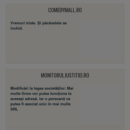
COMEDYMALL.RO
Vremuri triste. Şi păcănelele se
închid.
MONITORULJUSTITIEI.RO
Modificări la legea societăţilor: Mai
multe firme vor putea funcţiona la
aceeaşi adresă, iar o persoană va
putea fi asociat unic în mai multe
SRL