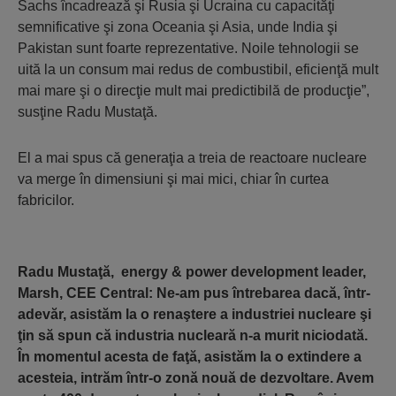
Sachs încadrează şi Rusia şi Ucraina cu capacităţi
semnificative şi zona Oceania şi Asia, unde India şi
Pakistan sunt foarte reprezentative. Noile tehnologii se
uită la un consum mai redus de combustibil, eficienţă mult
mai mare şi o direcţie mult mai predictibilă de producţie”,
susţine Radu Mustaţă.
El a mai spus că generaţia a treia de reactoare nucleare
va merge în dimensiuni şi mai mici, chiar în curtea
fabricilor.
Radu Mustaţă, energy & power development leader,
Marsh, CEE Central: Ne-am pus întrebarea dacă, într-
adevăr, asistăm la o renaştere a industriei nucleare şi
ţin să spun că industria nucleară n-a murit niciodată.
În momentul acesta de faţă, asistăm la o extindere a
acesteia, intrăm într-o zonă nouă de dezvoltare. Avem