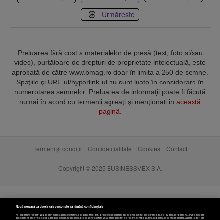
Urmărește
Preluarea fără cost a materialelor de presă (text, foto si/sau
video), purtătoare de drepturi de proprietate intelectuală, este
aprobată de către www.bmag.ro doar în limita a 250 de semne.
Spaţiile şi URL-ul/hyperlink-ul nu sunt luate în considerare în
numerotarea semnelor. Preluarea de informaţii poate fi făcută
numai în acord cu termenii agreaţi şi menţionaţi in
această
pagină
.
Termeni și condiții
Confidențialitate
Cookies
Contact
Copyright © 2025 BUSINESSMEX S.A.
Nouă ne pasă ca datele tale personale să rămână confidențiale
Noi și partenerii noștri
589
stocăm și/sau accesăm informații pe dispozitivul dvs., precum identificatorii cookie unici pentru prelucrarea datelor cu caracter personal. Puteți accepta
sau gestiona preferințele dvs. făcând clic mai jos, respectiv vă puteți opune utilizării unui interes legitim în orice moment pe pagina cu politica de confidențialitate. Aceste alegeri vor