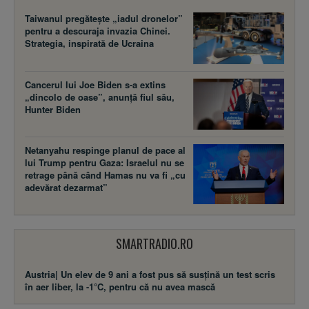
Taiwanul pregătește „iadul dronelor”
pentru a descuraja invazia Chinei.
Strategia, inspirată de Ucraina
Cancerul lui Joe Biden s-a extins
„dincolo de oase”, anunță fiul său,
Hunter Biden
Netanyahu respinge planul de pace al
lui Trump pentru Gaza: Israelul nu se
retrage până când Hamas nu va fi „cu
adevărat dezarmat”
SMARTRADIO.RO
Austria| Un elev de 9 ani a fost pus să susţină un test scris
în aer liber, la -1°C, pentru că nu avea mască