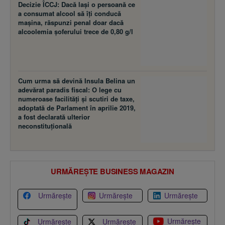
Decizie ÎCCJ: Dacă laşi o persoană ce
a consumat alcool să îţi conducă
maşina, răspunzi penal doar dacă
alcoolemia şoferului trece de 0,80 g/l
Cum urma să devină Insula Belina un
adevărat paradis fiscal: O lege cu
numeroase facilităţi şi scutiri de taxe,
adoptată de Parlament în aprilie 2019,
a fost declarată ulterior
neconstituţională
URMĂREȘTE BUSINESS MAGAZIN
Urmărește
Urmărește
Urmărește
Urmărește
Urmărește
Urmărește