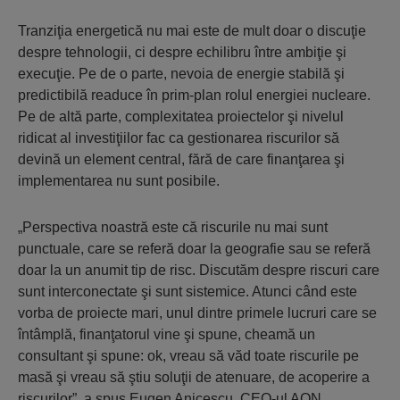
Tranziţia energetică nu mai este de mult doar o discuţie
despre tehnologii, ci despre echilibru între ambiţie şi
execuţie. Pe de o parte, nevoia de energie stabilă şi
predictibilă readuce în prim-plan rolul energiei nucleare.
Pe de altă parte, complexitatea proiectelor şi nivelul
ridicat al investiţiilor fac ca gestionarea riscurilor să
devină un element central, fără de care finanţarea şi
implementarea nu sunt posibile.
„Perspectiva noastră este că riscurile nu mai sunt
punctuale, care se referă doar la geografie sau se referă
doar la un anumit tip de risc. Discutăm despre riscuri care
sunt interconectate şi sunt sistemice. Atunci când este
vorba de proiecte mari, unul dintre primele lucruri care se
întâmplă, finanţatorul vine şi spune, cheamă un
consultant şi spune: ok, vreau să văd toate riscurile pe
masă şi vreau să ştiu soluţii de atenuare, de acoperire a
riscurilor”, a spus Eugen Anicescu, CEO-ul AON