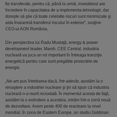
fie transferate, pentru că, până la urmă, investitorul are
încredere în capacitatea de a implementa tehnologii, dar
doreşte să ştie că toate celelalte riscuri sunt minimizate şi
asta înseamnă transferul riscului în exterior”, susţine
CEO-ul AON România.
Din perspectiva lui Radu Mustaţă, energy & power
development leader, Marsh, CEE Central, industria
nucleară va juca un rol important în întreaga tranziţie
energetică pentru care sunt pregătite proiectele de
energie.
„Ne-am pus întrebarea dacă, într-adevăr, asistăm la o
renaştere a industriei nucleare şi ţin să spun că industria
nucleară n-a murit niciodată. În momentul acesta de faţă,
asistăm la o extindere a acesteia, intrăm într-o zonă nouă
de dezvoltare. Avem peste 400 de reactoare la nivel
mondial. În zona de Eastern Europe, un studiu Goldman