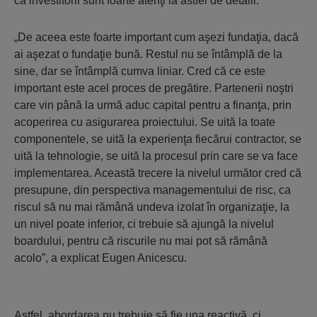
că investitorii sunt foarte atenţi la astfel de detalii.
„De aceea este foarte important cum aşezi fundaţia, dacă
ai aşezat o fundaţie bună. Restul nu se întâmplă de la
sine, dar se întâmplă cumva liniar. Cred că ce este
important este acel proces de pregătire. Partenerii noştri
care vin până la urmă aduc capital pentru a finanţa, prin
acoperirea cu asigurarea proiectului. Se uită la toate
componentele, se uită la experienţa fiecărui contractor, se
uită la tehnologie, se uită la procesul prin care se va face
implementarea. Această trecere la nivelul următor cred că
presupune, din perspectiva managementului de risc, ca
riscul să nu mai rămână undeva izolat în organizaţie, la
un nivel poate inferior, ci trebuie să ajungă la nivelul
boardului, pentru că riscurile nu mai pot să rămână
acolo”, a explicat Eugen Anicescu.
Astfel, abordarea nu trebuie să fie una reactivă, ci