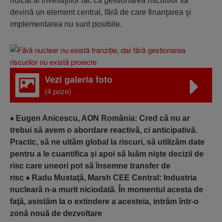
ridicat al investiţiilor fac ca gestionarea riscurilor să
devină un element central, fără de care finanţarea şi
implementarea nu sunt posibile.
Vezi galeria foto
(4 poze)
♦
Eugen Anicescu, AON România: Cred că nu ar
trebui să avem o abordare reactivă, ci anticipativă.
Practic, să ne uităm global la riscuri, să utilizăm date
pentru a le cuantifica şi apoi să luăm nişte decizii de
risc care uneori pot să însemne transfer de
risc
♦
Radu Mustaţă, Marsh CEE Central: Industria
nucleară n-a murit niciodată. În momentul acesta de
faţă, asistăm la o extindere a acesteia, intrăm într-o
zonă nouă de dezvoltare