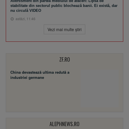
Avertisment din partea mediului de afaceri: Lipsa de
stabilitate din sectorul public blochează banii. Ei există, dar
nu circulă VIDEO
astăzi, 11:46
Vezi mai multe ştiri
ZF.RO
China devastează ultima redută a
industriei germane
ALEPHNEWS.RO