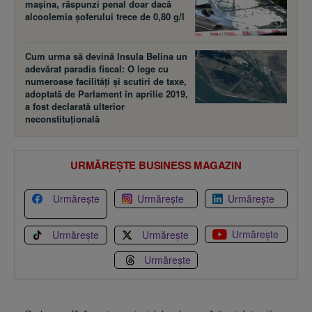
maşina, răspunzi penal doar dacă
alcoolemia şoferului trece de 0,80 g/l
Cum urma să devină Insula Belina un
adevărat paradis fiscal: O lege cu
numeroase facilităţi şi scutiri de taxe,
adoptată de Parlament în aprilie 2019,
a fost declarată ulterior
neconstituţională
URMĂREȘTE BUSINESS MAGAZIN
Urmărește
Urmărește
Urmărește
Urmărește
Urmărește
Urmărește
Urmărește