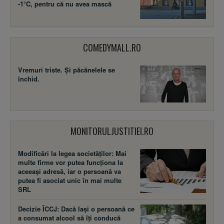
-1°C, pentru că nu avea mască
COMEDYMALL.RO
Vremuri triste. Şi păcănelele se
închid.
MONITORULJUSTITIEI.RO
Modificări la legea societăţilor: Mai
multe firme vor putea funcţiona la
aceeaşi adresă, iar o persoană va
putea fi asociat unic în mai multe
SRL
Decizie ÎCCJ: Dacă laşi o persoană ce
a consumat alcool să îţi conducă