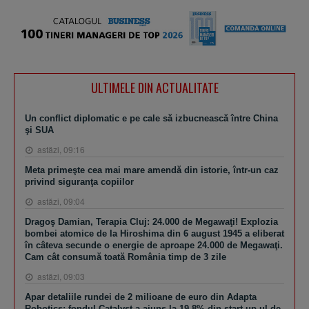
ULTIMELE DIN ACTUALITATE
Un conflict diplomatic e pe cale să izbucnească între China
şi SUA
astăzi, 09:16
Meta primeşte cea mai mare amendă din istorie, într-un caz
privind siguranţa copiilor
astăzi, 09:04
Dragoş Damian, Terapia Cluj: 24.000 de Megawaţi! Explozia
bombei atomice de la Hiroshima din 6 august 1945 a eliberat
în câteva secunde o energie de aproape 24.000 de Megawaţi.
Cam cât consumă toată România timp de 3 zile
astăzi, 09:03
Apar detaliile rundei de 2 milioane de euro din Adapta
Robotics: fondul Catalyst a ajuns la 19,8% din start-up-ul de