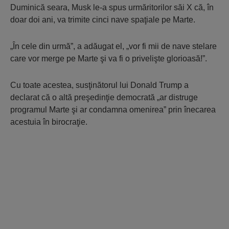
Duminică seara, Musk le-a spus urmăritorilor săi X că, în
doar doi ani, va trimite cinci nave spaţiale pe Marte.
„În cele din urmă”, a adăugat el, „vor fi mii de nave stelare
care vor merge pe Marte şi va fi o privelişte glorioasă!”.
Cu toate acestea, susţinătorul lui Donald Trump a
declarat că o altă preşedinţie democrată „ar distruge
programul Marte şi ar condamna omenirea” prin înecarea
acestuia în birocraţie.