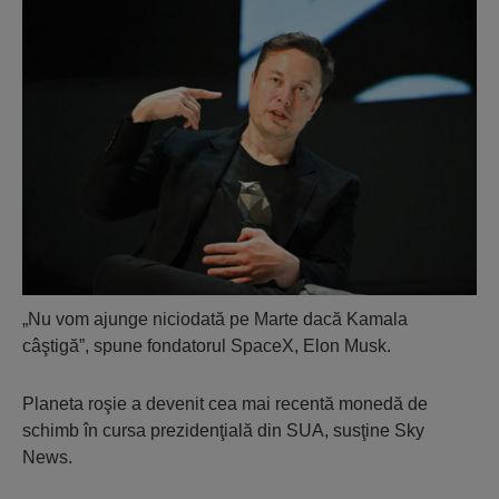
„Nu vom ajunge niciodată pe Marte dacă Kamala
câştigă”, spune fondatorul SpaceX, Elon Musk.
Planeta roşie a devenit cea mai recentă monedă de
schimb în cursa prezidenţială din SUA, susţine Sky
News.