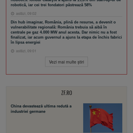
robotică, iar cei trei fondatori păstrează 58%
astăzi, 09:02
Din hub imaginar, România, plină de resurse, a devenit o
vulnerabilitate regională: România trebuia să aibă în
centrale pe gaz 4.000 MW anul acesta. Dar nimic nu a fost
finalizat, iar acum guvernul a ajuns la etapa de închis fabrici
în lipsa energiei
astăzi, 09:01
Vezi mai multe ştiri
ZF.RO
China devastează ultima redută a
industriei germane