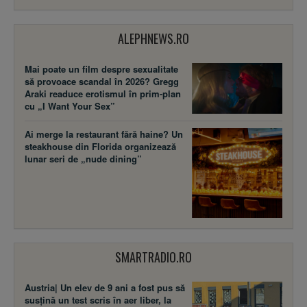
ALEPHNEWS.RO
Mai poate un film despre sexualitate
să provoace scandal în 2026? Gregg
Araki readuce erotismul în prim-plan
cu „I Want Your Sex”
Ai merge la restaurant fără haine? Un
steakhouse din Florida organizează
lunar seri de „nude dining”
SMARTRADIO.RO
Austria| Un elev de 9 ani a fost pus să
susţină un test scris în aer liber, la