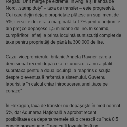
Regatul Unit merge pe extreme. În Anglia şi Irlanda de
Nord, „stamp duty” – taxa de transfer – este progresivă.
Cei care deţin deja o proprietate plătesc un supliment de
5%, ceea ce duce rata marginală la 17% pentru porţiunile
din preţ ce depăşesc 1,5 milioane de lire. În schimb,
cumpărătorii aflaţi la prima locuinţă sunt scutiţi complet de
taxe pentru proprietăţi de până la 300.000 de lire.
Cazul vicepremierului britanic Angela Rayner, care a
demisionat recent după ce a recunoscut că nu a plătit
suprataxa pentru a doua locuinţă, a reaprins discuţia
despre o eventuală reformă a sistemului. Guvernul
laburist ia în calcul chiar introducerea unei „taxe pe
conace”
În Hexagon, taxa de transfer nu depăşeşte în mod normal
5%, dar Adunarea Naţională a aprobat recent
posibilitatea ca departamentele să o crească cu încă 0,5
puncte procentuale. Ceea ce îi loveşte însă pe