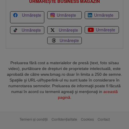
URMĂREȘTE BUSINESS MAGAZIN
Urmărește
Urmărește
Urmărește
Urmărește
Urmărește
Urmărește
Urmărește
Preluarea fără cost a materialelor de presă (text, foto si/sau
video), purtătoare de drepturi de proprietate intelectuală, este
aprobată de către www.bmag.ro doar în limita a 250 de semne.
Spaţiile şi URL-ul/hyperlink-ul nu sunt luate în considerare în
numerotarea semnelor. Preluarea de informaţii poate fi făcută
numai în acord cu termenii agreaţi şi menţionaţi in
această
pagină
.
Termeni și condiții
Confidențialitate
Cookies
Contact