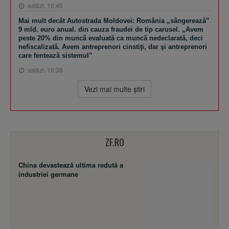
astăzi, 10:40
Mai mult decât Autostrada Moldovei: România „sângerează”
9 mld. euro anual. din cauza fraudei de tip carusel. „Avem
peste 20% din muncă evaluată ca muncă nedeclarată, deci
nefiscalizată. Avem antreprenori cinstiţi, dar şi antreprenori
care fentează sistemul”
astăzi, 10:38
Vezi mai multe ştiri
ZF.RO
China devastează ultima redută a
industriei germane