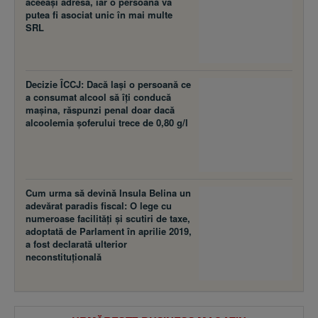
aceeaşi adresă, iar o persoană va
putea fi asociat unic în mai multe
SRL
Decizie ÎCCJ: Dacă laşi o persoană ce
a consumat alcool să îţi conducă
maşina, răspunzi penal doar dacă
alcoolemia şoferului trece de 0,80 g/l
Cum urma să devină Insula Belina un
adevărat paradis fiscal: O lege cu
numeroase facilităţi şi scutiri de taxe,
adoptată de Parlament în aprilie 2019,
a fost declarată ulterior
neconstituţională