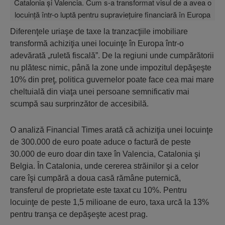
Diferenţele uriaşe de taxe la tranzacţiile imobiliare
transformă achiziţia unei locuinţe în Europa într-o
adevărată „ruletă fiscală”. De la regiuni unde cumpărătorii
nu plătesc nimic, până la zone unde impozitul depăşeşte
10% din preţ, politica guvernelor poate face cea mai mare
cheltuială din viaţa unei persoane semnificativ mai
scumpă sau surprinzător de accesibilă.
O analiză
Financial Times
arată că achiziţia unei locuinţe
de 300.000 de euro poate aduce o factură de peste
30.000 de euro doar din taxe în Valencia, Catalonia şi
Belgia. În Catalonia, unde cererea străinilor şi a celor
care îşi cumpără a doua casă rămâne puternică,
transferul de proprietate este taxat cu 10%. Pentru
locuinţe de peste 1,5 milioane de euro, taxa urcă la 13%
pentru tranşa ce depăşeşte acest prag.