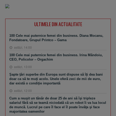
ULTIMELE DIN ACTUALITATE
100 Cele mai puternice femei din business. Diana Mocanu,
Fondatoare, Grupul Printco – Gama
astăzi, 14:00
100 Cele mai puternice femei din business. Irina Măndoiu,
CEO, Policolor – Orgachim
astăzi, 13:00
Şapte ţări superbe din Europa sunt dispuse să îţi dea bani
doar ca să te muţi acolo. Unele oferă zeci de mii de euro,
dar există o condiţie importantă
astăzi, 12:00
Cum a reuşit un tânăr de doar 25 de ani să îşi tripleze
salariul fără să se teamă niciodată că un robot îi va lua locul
de muncă. Lucrul pe care îl face el îl poate învăţa şi face
majoritatea oamenilor