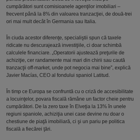
cumpărători sunt comisioanele agenţilor imobiliari –
frecvent până la 8% din valoarea tranzacţiei, de două-trei
ori mai mult decât în Germania sau Italia.
În ciuda acestor diferenţe, specialiştii spun că taxele
ridicate nu descurajează investiţiile, ci doar schimbă
calculele financiare. „Operatorii ajustează preţurile de
achiziţie, cer randamente mai mari din chirii sau caută
tranzacţii off-market, unde pot negocia mai bine”, explică
Javier Macías, CEO al fondului spaniol Latitud.
În timp ce Europa se confruntă cu o criză de accesibilitate
a locuinţelor, povara fiscală rămâne un factor cheie pentru
cumpărători. De la zero taxe în Elveţia la 13% în unele
regiuni spaniole, achiziţia unei case devine nu doar o
chestiune de piaţă imobiliară, ci şi un pariu pe politica
fiscală a fiecărei ţări.