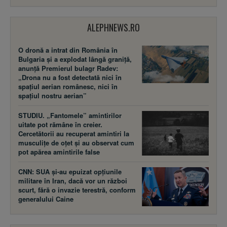
ALEPHNEWS.RO
O dronă a intrat din România în
Bulgaria și a explodat lângă graniță,
anunță Premierul bulagr Radev:
„Drona nu a fost detectată nici în
spațiul aerian românesc, nici în
spațiul nostru aerian”
STUDIU. „Fantomele” amintirilor
uitate pot rămâne în creier.
Cercetătorii au recuperat amintiri la
musculițe de oțet și au observat cum
pot apărea amintirile false
CNN: SUA şi-au epuizat opțiunile
militare în Iran, dacă vor un război
scurt, fără o invazie terestră, conform
generalului Caine