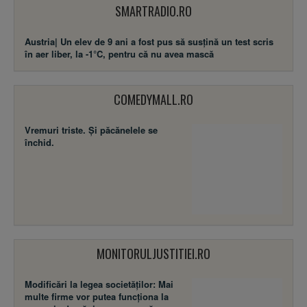
SMARTRADIO.RO
Austria| Un elev de 9 ani a fost pus să susţină un test scris
în aer liber, la -1°C, pentru că nu avea mască
COMEDYMALL.RO
Vremuri triste. Şi păcănelele se
închid.
MONITORULJUSTITIEI.RO
Modificări la legea societăţilor: Mai
multe firme vor putea funcţiona la