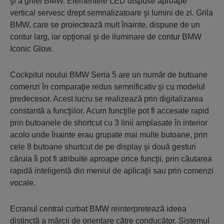
şi a grilei BMW. Elementele LED dispuse aproape
vertical servesc drept semnalizatoare şi lumini de zi. Grila
BMW, care se proiectează mult înainte, dispune de un
contur larg, iar opţional şi de iluminare de contur BMW
Iconic Glow.
Cockpitul noului BMW Seria 5 are un număr de butoane
comenzi în comparaţie redus semnificativ şi cu modelul
predecesor. Acest lucru se realizează prin digitalizarea
constantă a funcţiilor. Acum funcţille pot fi accesate rapid
prin butoanele de shortcut cu 3 linii amplasate în interior
acolo unde înainte erau grupate mai multe butoane, prin
cele 8 butoane shurtcut de pe display şi două gesturi
căruia îi pot fi atribuite aproape orice funcţii, prin căutarea
rapidă inteligentă din meniul de aplicaţii sau prin comenzi
vocale.
Ecranul central curbat BMW reinterpretează ideea
distinctă a mărcii de orientare către conducător. Sistemul