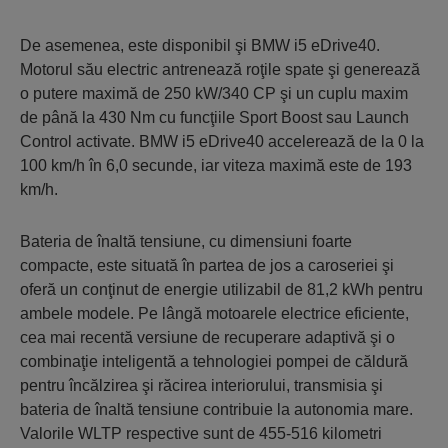
De asemenea, este disponibil şi BMW i5 eDrive40.
Motorul său electric antrenează roţile spate şi generează
o putere maximă de 250 kW/340 CP şi un cuplu maxim
de până la 430 Nm cu funcţiile Sport Boost sau Launch
Control activate. BMW i5 eDrive40 accelerează de la 0 la
100 km/h în 6,0 secunde, iar viteza maximă este de 193
km/h.
Bateria de înaltă tensiune, cu dimensiuni foarte
compacte, este situată în partea de jos a caroseriei şi
oferă un conţinut de energie utilizabil de 81,2 kWh pentru
ambele modele. Pe lângă motoarele electrice eficiente,
cea mai recentă versiune de recuperare adaptivă şi o
combinaţie inteligentă a tehnologiei pompei de căldură
pentru încălzirea şi răcirea interiorului, transmisia şi
bateria de înaltă tensiune contribuie la autonomia mare.
Valorile WLTP respective sunt de 455-516 kilometri