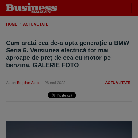
Desch
meniu
HOME
ACTUALITATE
Cum arată cea de-a opta generaţie a BMW
Seria 5. Versiunea electrică tot mai
aproape de preţ de cea cu motor pe
benzină. GALERIE FOTO
Autor:
Bogdan Alecu
26 mai 2023
ACTUALITATE