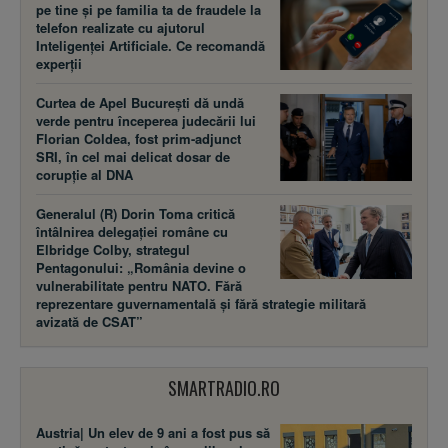
pe tine și pe familia ta de fraudele la
telefon realizate cu ajutorul
Inteligenței Artificiale. Ce recomandă
experții
Curtea de Apel București dă undă
verde pentru începerea judecării lui
Florian Coldea, fost prim-adjunct
SRI, în cel mai delicat dosar de
corupție al DNA
Generalul (R) Dorin Toma critică
întâlnirea delegației române cu
Elbridge Colby, strategul
Pentagonului: „România devine o
vulnerabilitate pentru NATO. Fără
reprezentare guvernamentală și fără strategie militară
avizată de CSAT”
SMARTRADIO.RO
Austria| Un elev de 9 ani a fost pus să