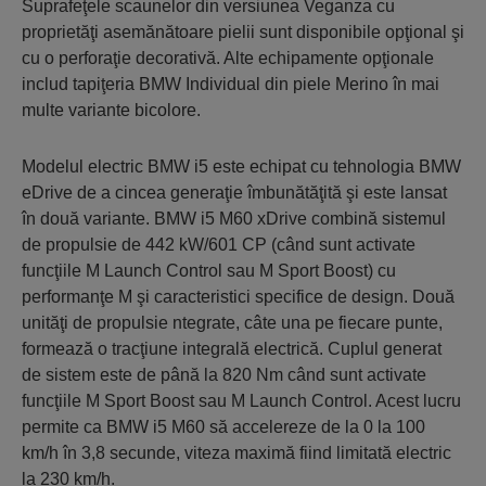
Suprafeţele scaunelor din versiunea Veganza cu
proprietăţi asemănătoare pielii sunt disponibile opţional şi
cu o perforaţie decorativă. Alte echipamente opţionale
includ tapiţeria BMW Individual din piele Merino în mai
multe variante bicolore.
Modelul electric BMW i5 este echipat cu tehnologia BMW
eDrive de a cincea generaţie îmbunătăţită şi este lansat
în două variante. BMW i5 M60 xDrive combină sistemul
de propulsie de 442 kW/601 CP (când sunt activate
funcţiile M Launch Control sau M Sport Boost) cu
performanţe M şi caracteristici specifice de design. Două
unităţi de propulsie ntegrate, câte una pe fiecare punte,
formează o tracţiune integrală electrică. Cuplul generat
de sistem este de până la 820 Nm când sunt activate
funcţiile M Sport Boost sau M Launch Control. Acest lucru
permite ca BMW i5 M60 să accelereze de la 0 la 100
km/h în 3,8 secunde, viteza maximă fiind limitată electric
la 230 km/h.