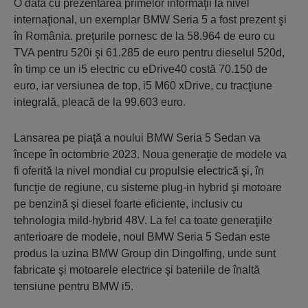
O dată cu prezentarea primelor informaţii la nivel
internaţional, un exemplar BMW Seria 5 a fost prezent şi
în România. preţurile pornesc de la 58.964 de euro cu
TVA pentru 520i şi 61.285 de euro pentru dieselul 520d,
în timp ce un i5 electric cu eDrive40 costă 70.150 de
euro, iar versiunea de top, i5 M60 xDrive, cu tracţiune
integrală, pleacă de la 99.603 euro.
Lansarea pe piaţă a noului BMW Seria 5 Sedan va
începe în octombrie 2023. Noua generaţie de modele va
fi oferită la nivel mondial cu propulsie electrică şi, în
funcţie de regiune, cu sisteme plug-in hybrid şi motoare
pe benzină şi diesel foarte eficiente, inclusiv cu
tehnologia mild-hybrid 48V. La fel ca toate generaţiile
anterioare de modele, noul BMW Seria 5 Sedan este
produs la uzina BMW Group din Dingolfing, unde sunt
fabricate şi motoarele electrice şi bateriile de înaltă
tensiune pentru BMW i5.