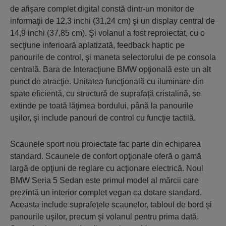
de afişare complet digital constă dintr-un monitor de
informaţii de 12,3 inchi (31,24 cm) şi un display central de
14,9 inchi (37,85 cm). Şi volanul a fost reproiectat, cu o
secţiune inferioară aplatizată, feedback haptic pe
panourile de control, şi maneta selectorului de pe consola
centrală. Bara de Interacţiune BMW opţională este un alt
punct de atracţie. Unitatea funcţională cu iluminare din
spate eficientă, cu structură de suprafaţă cristalină, se
extinde pe toată lăţimea bordului, până la panourile
uşilor, şi include panouri de control cu funcţie tactilă.
Scaunele sport nou proiectate fac parte din echiparea
standard. Scaunele de confort opţionale oferă o gamă
largă de opţiuni de reglare cu acţionare electrică. Noul
BMW Seria 5 Sedan este primul model al mărcii care
prezintă un interior complet vegan ca dotare standard.
Aceasta include suprafeţele scaunelor, tabloul de bord şi
panourile uşilor, precum şi volanul pentru prima dată.