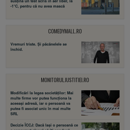
susţină un test scris în aer liber, la
-1°C, pentru că nu avea mască
COMEDYMALL.RO
Vremuri triste. Şi păcănelele se
închid.
MONITORULJUSTITIEI.RO
Modificări la legea societăţilor: Mai
multe firme vor putea funcţiona la
aceeaşi adresă, iar o persoană va
putea fi asociat unic în mai multe
SRL
Decizie ÎCCJ: Dacă laşi o persoană ce