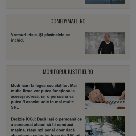
COMEDYMALL.RO
Vremuri triste. Şi păcănelele se
închid.
MONITORULJUSTITIEI.RO
Modificări la legea societăţilor: Mai
multe firme vor putea funcţiona la
aceeaşi adresă, iar o persoană va
putea fi asociat unic în mai multe
SRL
Decizie ÎCCJ: Dacă laşi o persoană ce
a consumat alcool să îţi conducă
maşina, răspunzi penal doar dacă
alcoolemia şoferului trece de 0,80 g/l