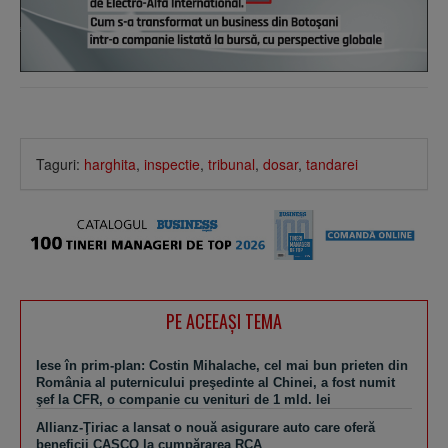
Taguri:
harghita
,
inspectie
,
tribunal
,
dosar
,
tandarei
PE ACEEAŞI TEMA
Iese în prim-plan: Costin Mihalache, cel mai bun prieten din
România al puternicului preşedinte al Chinei, a fost numit
şef la CFR, o companie cu venituri de 1 mld. lei
Allianz-Ţiriac a lansat o nouă asigurare auto care oferă
beneficii CASCO la cumpărarea RCA