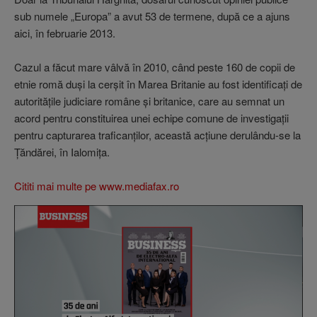
sub numele „Europa” a avut 53 de termene, după ce a ajuns
aici, în februarie 2013.
Cazul a făcut mare vâlvă în 2010, când peste 160 de copii de
etnie romă duşi la cerşit în Marea Britanie au fost identificaţi de
autorităţile judiciare române şi britanice, care au semnat un
acord pentru constituirea unei echipe comune de investigaţii
pentru capturarea traficanţilor, această acţiune derulându-se la
Ţăndărei, în Ialomiţa.
Cititi mai multe pe www.mediafax.ro