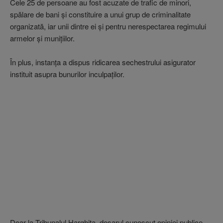
Cele 25 de persoane au fost acuzate de trafic de minori,
spălare de bani şi constituire a unui grup de criminalitate
organizată, iar unii dintre ei şi pentru nerespectarea regimului
armelor şi muniţiilor.
În plus, instanţa a dispus ridicarea sechestrului asigurator
instituit asupra bunurilor inculpaţilor.
Doar la Tribunalul Harghita, dosarul cunoscut opiniei publice