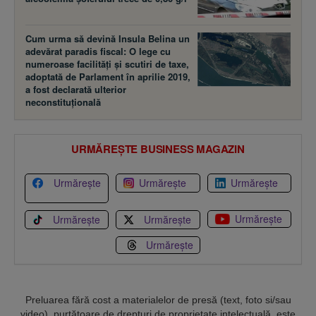
Cum urma să devină Insula Belina un
adevărat paradis fiscal: O lege cu
numeroase facilităţi şi scutiri de taxe,
adoptată de Parlament în aprilie 2019,
a fost declarată ulterior
neconstituţională
URMĂREȘTE BUSINESS MAGAZIN
Urmărește
Urmărește
Urmărește
Urmărește
Urmărește
Urmărește
Urmărește
Preluarea fără cost a materialelor de presă (text, foto si/sau
video), purtătoare de drepturi de proprietate intelectuală, este