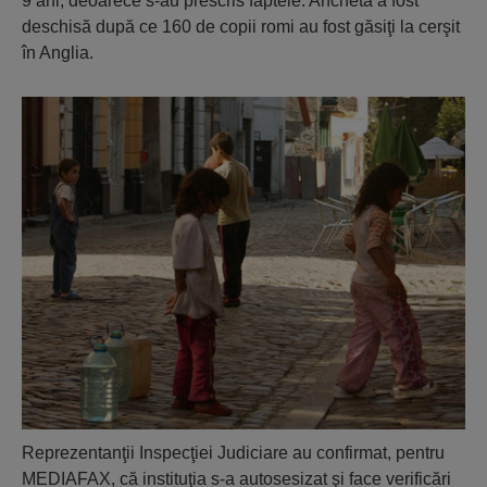
9 ani, deoarece s-au prescris faptele. Ancheta a fost
deschisă după ce 160 de copii romi au fost găsiţi la cerşit
în Anglia.
Reprezentanţii Inspecţiei Judiciare au confirmat, pentru
MEDIAFAX, că instituţia s-a autosesizat şi face verificări