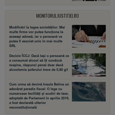
MONITORULJUSTITIEI.RO
Modificări la legea societăţilor: Mai
multe firme vor putea funcţiona la
aceeaşi adresă, iar o persoană va
putea fi asociat unic în mai multe
SRL
Decizie ÎCCJ: Dacă laşi o persoană ce
a consumat alcool să îţi conducă
maşina, răspunzi penal doar dacă
alcoolemia şoferului trece de 0,80 g/l
Cum urma să devină Insula Belina un
adevărat paradis fiscal: O lege cu
numeroase facilităţi şi scutiri de taxe,
adoptată de Parlament în aprilie 2019,
a fost declarată ulterior
neconstituţională