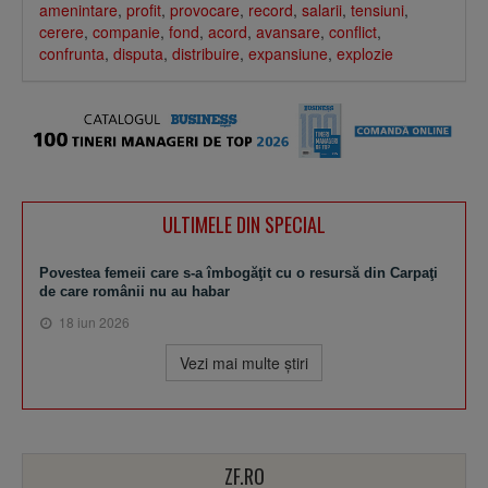
amenintare
,
profit
,
provocare
,
record
,
salarii
,
tensiuni
,
cerere
,
companie
,
fond
,
acord
,
avansare
,
conflict
,
confrunta
,
disputa
,
distribuire
,
expansiune
,
explozie
ULTIMELE DIN SPECIAL
Povestea femeii care s-a îmbogăţit cu o resursă din Carpaţi
de care românii nu au habar
18 iun 2026
Vezi mai multe ştiri
ZF.RO