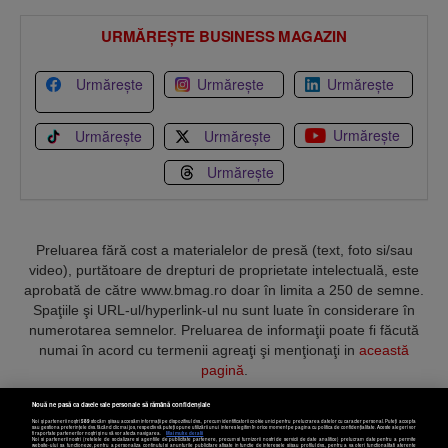
URMĂREȘTE BUSINESS MAGAZIN
Urmărește
Urmărește
Urmărește
Urmărește
Urmărește
Urmărește
Urmărește
Preluarea fără cost a materialelor de presă (text, foto si/sau
video), purtătoare de drepturi de proprietate intelectuală, este
aprobată de către www.bmag.ro doar în limita a 250 de semne.
Spaţiile şi URL-ul/hyperlink-ul nu sunt luate în considerare în
numerotarea semnelor. Preluarea de informaţii poate fi făcută
numai în acord cu termenii agreaţi şi menţionaţi in
această
pagină
.
Nouă ne pasă ca datele tale personale să rămână confidențiale
Noi și partenerii noștri
589
stocăm și/sau accesăm informații pe dispozitivul dvs., precum identificatorii cookie unici pentru prelucrarea datelor cu caracter personal. Puteți accepta
sau gestiona preferințele dvs. făcând clic mai jos, respectiv vă puteți opune utilizării unui interes legitim în orice moment pe pagina cu politica de confidențialitate. Aceste alegeri vor
fi raportate partenerilor noștri și nu vă vor afecta navigarea.
Mai multe detalii
Noi si partenerii nostri (retelele de socializare si agentiile de publicitate partenere, precum si furnizorii nostri de servicii de date analitice) prelucram date pentru a permite
Termeni și condiții
Confidențialitate
Cookies
Contact
website-ului sa functioneze, pentru a personaliza continutul si anunturile publicitare afisate in functie de interesele si/sau profilul dvs., pentru a va oferi functionalitati aferente