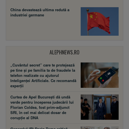
China devastează ultima redută a
industriei germane
ALEPHNEWS.RO
„Cuvântul secret” care te protejează
pe tine și pe familia ta de fraudele la
telefon realizate cu ajutorul
Inteligenței Artificiale. Ce recomandă
experții
Curtea de Apel București dă undă
verde pentru începerea judecării lui
Florian Coldea, fost prim-adjunct
SRI, în cel mai delicat dosar de
corupție al DNA
Generalul (R) Dorin Toma critică