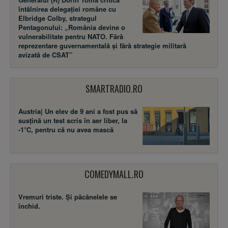
întâlnirea delegației române cu
Elbridge Colby, strategul
Pentagonului: „România devine o
vulnerabilitate pentru NATO. Fără
reprezentare guvernamentală și fără strategie militară
avizată de CSAT”
SMARTRADIO.RO
Austria| Un elev de 9 ani a fost pus să
susţină un test scris în aer liber, la
-1°C, pentru că nu avea mască
COMEDYMALL.RO
Vremuri triste. Şi păcănelele se
închid.