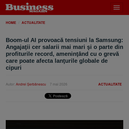
Desch
meniu
HOME
ACTUALITATE
Boom-ul AI provoacă tensiuni la Samsung:
Angajaţii cer salarii mai mari şi o parte din
profiturile record, ameninţând cu o grevă
care poate afecta lanţurile globale de
cipuri
Autor:
Andrei Şerbănescu
7 mai 2026
ACTUALITATE