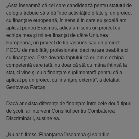
„Asta înseamnă că cel care candidează pentru statutul de
colegiu trebuie să aibă între activităţile bifate şi un proiect
cu finanţare europeană, în sensul în care eu şcoală am
aplicat pentru Erasmus, adică am scris un proiect cu
echipa mea şi mi s-a finanţat de către Uniunea
Europeană, un proiect de tip răspuns sau un proiect
POCU de mobilităţi profesionale, deci nu are treabă aici
cu finanţarea. Este dovada faptului că eu am o echipă
competentă care iată, nu doar că stă cu mâna întinsă la
stat, ci vine şi cu o finanţare suplimentară pentru că a
aplicat pe un proiect cu finanţare externă”, a detaliat
Genoveva Farcaş.
Dacă ar exista diferenţe de finanţare între cele două tipuri
de şcoli, ar interveni Consiliul pentru Combaterea
Discriminării, susţine ea.
„Nu ar fi firesc. Finanţarea înseamnă şi salariile