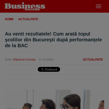
Desch
meniu
HOME
ACTUALITATE
Au venit rezultatele! Cum arată topul
şcolilor din Bucureşti după performanţele
de la BAC
Autor:
Ramona Cornea
11 iul 2024
ACTUALITATE