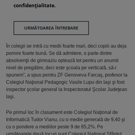
confidenţialitate.
URMĂTOAREA ÎNTREBARE
În colegii se intră cu medii foarte mari, deci copiii au deja
pornire foarte bună. Se dă admitere, o parte dintre
absolvenţii de gimnaziu optează tot pentru un anumit
nivel de pregătire, deci este şcoala pe verticală, să-i
spunem”, a spus pentru ZF Genoveva Farcaş, profesor la
Colegiul Naţional Pedagogic Vasile Lupu din Iaşi şi fost
inspector şcolar general la Inspectoratul Şcolar Judeţean
Iaşi.
Pe primul loc în clasament este Colegiul Naţional de
Informatică Tudor Vianu, cu o medie generală de 9,40 şi
cu o pondere a mediilor peste 9 de 85,2%. Pe
următoarele două locuri sunt Colegiul Naţional Sfântul