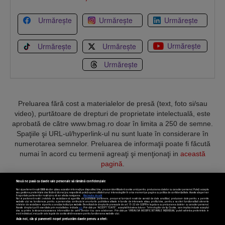
Urmărește
Urmărește
Urmărește
Urmărește
Urmărește
Urmărește
Urmărește
Preluarea fără cost a materialelor de presă (text, foto si/sau
video), purtătoare de drepturi de proprietate intelectuală, este
aprobată de către www.bmag.ro doar în limita a 250 de semne.
Spaţiile şi URL-ul/hyperlink-ul nu sunt luate în considerare în
numerotarea semnelor. Preluarea de informaţii poate fi făcută
numai în acord cu termenii agreaţi şi menţionaţi in
această
pagină
.
Nouă ne pasă ca datele tale personale să rămână confidențiale
Noi și partenerii noștri
589
stocăm și/sau accesăm informații pe dispozitivul dvs., precum identificatorii cookie unici pentru prelucrarea datelor cu caracter personal. Puteți accepta
sau gestiona preferințele dvs. făcând clic mai jos, respectiv vă puteți opune utilizării unui interes legitim în orice moment pe pagina cu politica de confidențialitate. Aceste alegeri vor
fi raportate partenerilor noștri și nu vă vor afecta navigarea.
Mai multe detalii
Noi si partenerii nostri (retelele de socializare si agentiile de publicitate partenere, precum si furnizorii nostri de servicii de date analitice) prelucram date pentru a permite
Termeni și condiții
Confidențialitate
Cookies
Contact
website-ului sa functioneze, pentru a personaliza continutul si anunturile publicitare afisate in functie de interesele si/sau profilul dvs., pentru a va oferi functionalitati aferente
retelelor de socializare si pentru a analiza traficul pe website. Beneficiati de drepturile prevazute de art. 15-22 din GDPR in legatura cu prelucrarea datelor cu caracter personal.
Aceste drepturi pot fi exercitate prin modalitatea indicata
aici
. Prin click pe “ACCEPT TOATE”, acceptati folosirea tuturor Tehnologiilor de tip Cookie, care implica inclusiv acceptul
dvs. cu privire la stocarea/accesarea informatiilor de catre Vendor-ii cu care colaboram. Prin click pe “VREAU SA MODIFIC SETARILE INDIVIDUAL” puteti schimba preferintele in
mod individual, mai putin cele legate de cookie strict necesare pentru functionarea website-ului.
Atât noi, cât și partenerii noștri prelucrăm datele pentru a oferi:
Copyright © 2025 BUSINESSMEX S.A.