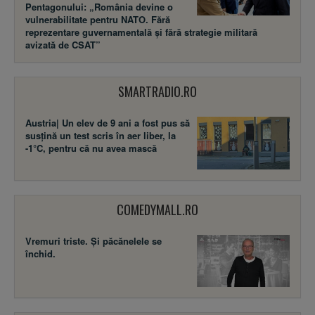
Pentagonului: „România devine o
vulnerabilitate pentru NATO. Fără
reprezentare guvernamentală și fără strategie militară
avizată de CSAT”
SMARTRADIO.RO
Austria| Un elev de 9 ani a fost pus să
susţină un test scris în aer liber, la
-1°C, pentru că nu avea mască
COMEDYMALL.RO
Vremuri triste. Şi păcănelele se
închid.