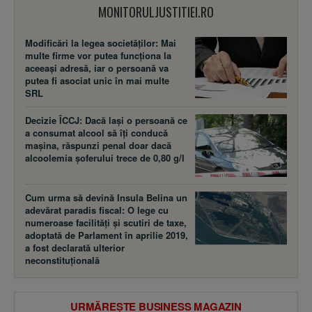
MONITORULJUSTITIEI.RO
Modificări la legea societăţilor: Mai
multe firme vor putea funcţiona la
aceeaşi adresă, iar o persoană va
putea fi asociat unic în mai multe
SRL
Decizie ÎCCJ: Dacă laşi o persoană ce
a consumat alcool să îţi conducă
maşina, răspunzi penal doar dacă
alcoolemia şoferului trece de 0,80 g/l
Cum urma să devină Insula Belina un
adevărat paradis fiscal: O lege cu
numeroase facilităţi şi scutiri de taxe,
adoptată de Parlament în aprilie 2019,
a fost declarată ulterior
neconstituţională
URMĂREȘTE BUSINESS MAGAZIN