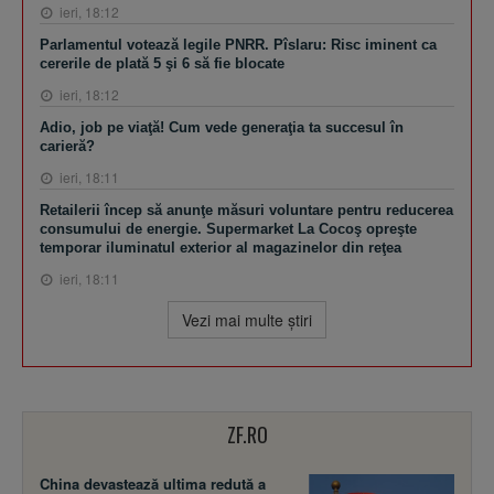
ieri, 18:12
Parlamentul votează legile PNRR. Pîslaru: Risc iminent ca
cererile de plată 5 şi 6 să fie blocate
ieri, 18:12
Adio, job pe viaţă! Cum vede generaţia ta succesul în
carieră?
ieri, 18:11
Retailerii încep să anunţe măsuri voluntare pentru reducerea
consumului de energie. Supermarket La Cocoş opreşte
temporar iluminatul exterior al magazinelor din reţea
ieri, 18:11
Vezi mai multe ştiri
ZF.RO
China devastează ultima redută a