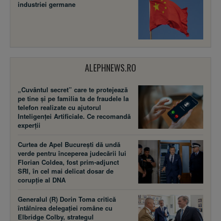
industriei germane
ALEPHNEWS.RO
„Cuvântul secret” care te protejează
pe tine și pe familia ta de fraudele la
telefon realizate cu ajutorul
Inteligenței Artificiale. Ce recomandă
experții
Curtea de Apel București dă undă
verde pentru începerea judecării lui
Florian Coldea, fost prim-adjunct
SRI, în cel mai delicat dosar de
corupție al DNA
Generalul (R) Dorin Toma critică
întâlnirea delegației române cu
Elbridge Colby, strategul