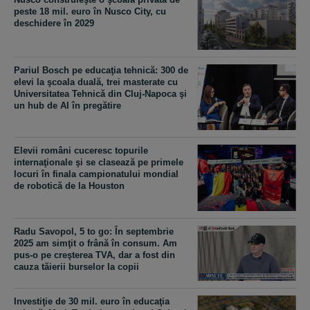
peste 18 mil. euro în Nusco City, cu
deschidere în 2029
Pariul Bosch pe educaţia tehnică: 300 de
elevi la şcoala duală, trei masterate cu
Universitatea Tehnică din Cluj-Napoca şi
un hub de AI în pregătire
Elevii români cuceresc topurile
internaţionale şi se clasează pe primele
locuri în finala campionatului mondial
de robotică de la Houston
Radu Savopol, 5 to go: În septembrie
2025 am simţit o frână în consum. Am
pus-o pe creşterea TVA, dar a fost din
cauza tăierii burselor la copii
Investiţie de 30 mil. euro în educaţia