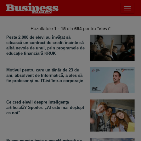
Desch
meniu
Rezultatele
1 - 15
din
684
pentru "
elevi
"
Peste 2.000 de elevi au învăţat să
citească un contract de credit înainte să
aibă nevoie de unul, prin programele de
educaţie financiară KRUK
Motivul pentru care un tânăr de 23 de
ani, absolvent de Informatică, a ales să
fie profesor şi nu IT-ist într-o corporaţie
Ce cred elevii despre inteligenţa
artificială? Spoiler: „AI este mai deştept
ca noi”
Nusco construieşte o şcoală privată de