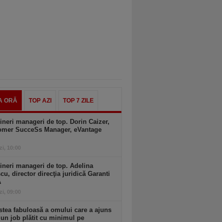
A ORĂ
TOP AZI
TOP 7 ZILE
ineri manageri de top. Dorin Caizer,
omer SucceSs Manager, eVantage
zi, 10:00
ineri manageri de top. Adelina
cu, director direcţia juridică Garanti
A
zi, 09:00
tea fabuloasă a omului care a ajuns
 un job plătit cu minimul pe