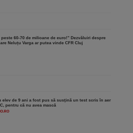
t peste 60-70 de milioane de euro!” Dezvăluiri despre
care Neluțu Varga ar putea vinde CFR Cluj
 elev de 9 ani a fost pus să susţină un test scris în aer
-1°C, pentru că nu avea mască
O.RO