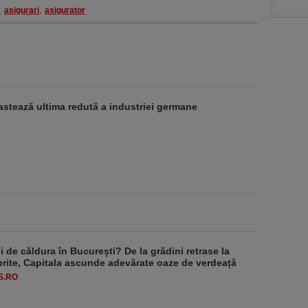
,
asigurari
,
asigurator
stează ultima redută a industriei germane
 de căldura în București? De la grădini retrase la
rite, Capitala ascunde adevărate oaze de verdeață
S.RO