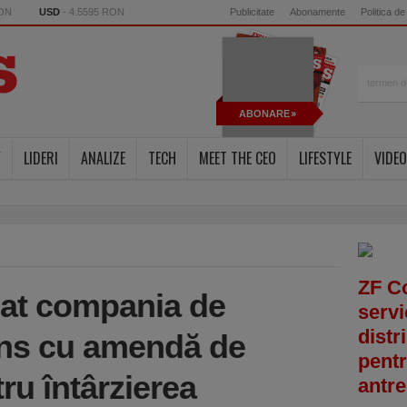
RON
USD
- 4.5595 RON
Publicitate
Abonamente
Politica de
ABONARE
Y
LIDERI
ANALIZE
TECH
MEET THE CEO
LIFESTYLE
VIDEO
ZF C
nat compania de
servi
distr
ins cu amendă de
pentr
tru întârzierea
antre