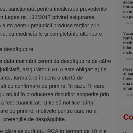
econo
intr-
 fost sancţionată pentru încălcarea prevederilor
de mi
5 din Legea nr. 132/2017 privind asigurarea
de pe
astă
 auto pentru prejudicii produse terţilor prin
e, cu modificările şi completările ulterioare.
Vacan
român
mediu
bilet
 de despăgubire
incl
astă
a data înaintării cererii de despăgubire de către
judiciată, asigurătorul RCA este obligat: a) fie
Poves
al na
itante, formulând în scris o ofertă de
lucra
una d
isă cu confirmare de primire, în cazul în care
smar
ratului în producerea riscurilor acoperite prin
astă
 fost cuantificat; b) fie să notifice părţii
rmare de primire, motivele pentru care nu a
Co
l, pretenţiile de despăgubire.
e către asigurătorul RCA în termen de 10 zile