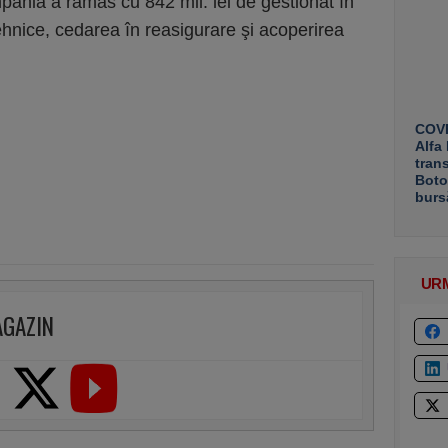
pania a rămas cu 842 mil. lei de gestionat în
ehnice, cedarea în reasigurare şi acoperirea
COVE
Alfa
tran
Boto
burs
UR
AGAZIN