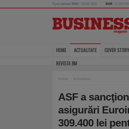
Curs valutar BNR
- 09.08.2026
EUR
- 5.2473 
HOME
ACTUALITATE
COVER STOR
REVISTA BM
Home
Actualitate
ASF a sancţio
asigurări Euro
309.400 lei pen