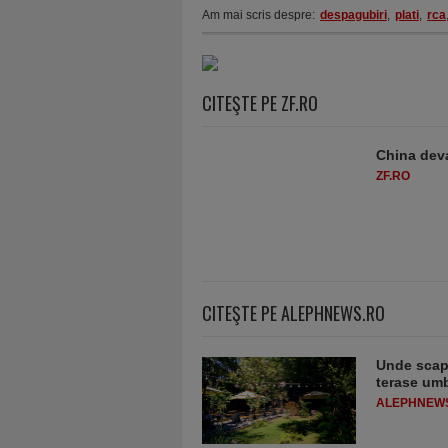
Am mai scris despre:
despagubiri
,
plati
,
rca
CITEŞTE PE ZF.RO
China deva
ZF.RO
CITEŞTE PE ALEPHNEWS.RO
Unde scapi
terase umb
ALEPHNEW