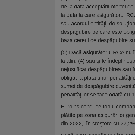
de la data acceptării ofertei de
la data la care asigurătorul RC
sau acordul entităţii de soluţion
despăgubire pe care este oblig
baza cererii de despăgubire sun
(5) Dacă asigurătorul RCA nu îş
la alin. (4) sau şi le îndepline
nejustificat despăgubirea sau î
obligat la plata unor penalităţi
sumei de despăgubire cuvenită 
penalităţilor se face odată cu p
Euroins conduce topul companii
plătite pe zona asigurărilor ge
din 2022, în creştere cu 27,2%