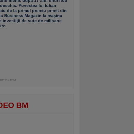
ariu închis după 17 ani, unul nou
 deschis. Povestea lui Iulian
ciu de la primul premiu primit din
ea Business Magazin la maşina
e investiţii de sute de milioane
uro
ontinuarea
DEO BM