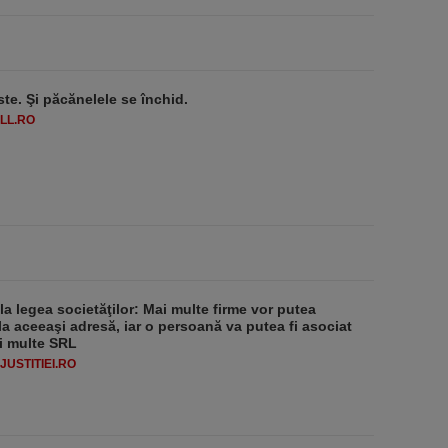
ste. Şi păcănelele se închid.
LL.RO
 la legea societăţilor: Mai multe firme vor putea
la aceeaşi adresă, iar o persoană va putea fi asociat
i multe SRL
USTITIEI.RO