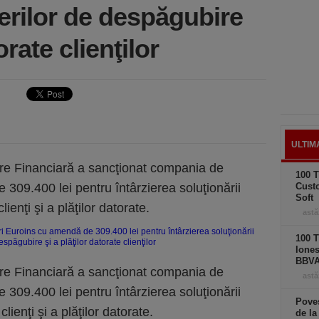
rerilor de despăgubire
orate clienţilor
ULTIM
re Financiară a sancţionat compania de
100 T
309.400 lei pentru întârzierea soluţionării
Cust
Soft
ienţi şi a plăţilor datorate.
astă
100 T
Iones
BBV
re Financiară a sancţionat compania de
astă
309.400 lei pentru întârzierea soluţionării
Poves
ienţi şi a plăţilor datorate.
de la