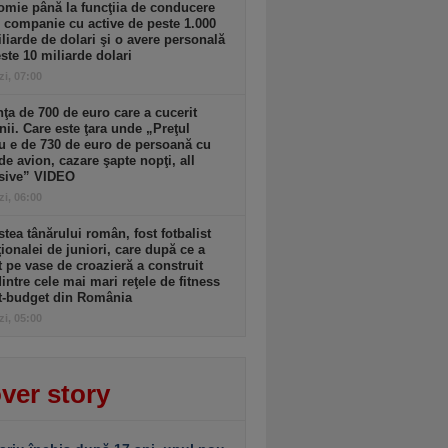
mie până la funcţiia de conducere
o companie cu active de peste 1.000
liarde de dolari şi o avere personală
ste 10 miliarde dolari
zi, 07:00
ţa de 700 de euro care a cucerit
ii. Care este ţara unde „Preţul
 e de 730 de euro de persoană cu
 de avion, cazare şapte nopţi, all
usive” VIDEO
zi, 06:00
tea tânărului român, fost fotbalist
ţionalei de juniori, care după ce a
t pe vase de croazieră a construit
intre cele mai mari reţele de fitness
t-budget din România
zi, 05:00
ver story