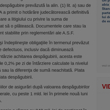
Un p
abia
 despăgubire prevăzută la alin. (1) lit. a) sau de
Stan
A a primit o hotărâre judecătorească definitivă
part
lui d
are a litigiului cu privire la suma de
de e
at să o plătească. Documentele care stau la
t stabilite prin reglementări ale A.S.F.
i îndeplineşte obligaţiile în termenul prevăzut
şte defectuos, inclusiv dacă diminuează
ntârzie achitarea despăgubirii, acesta este
 de 0,2% pe zi de întârziere calculate la nivelul
vezi c
sau la diferenţa de sumă neachitată. Plata
lata despăgubirii.
VI
lor de asigurări după valoarea despăgubirilor
nerale, cu peste 1 mld. lei în primele nouă luni
.