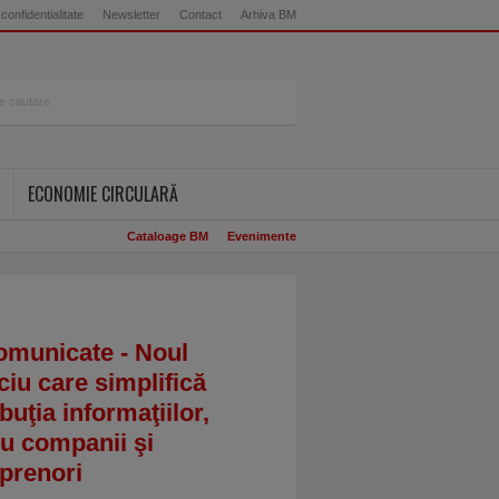
 confidentialitate
Newsletter
Contact
Arhiva BM
ECONOMIE CIRCULARĂ
Cataloage BM
Evenimente
omunicate - Noul
ciu care simplifică
ibuţia informaţiilor,
u companii şi
prenori