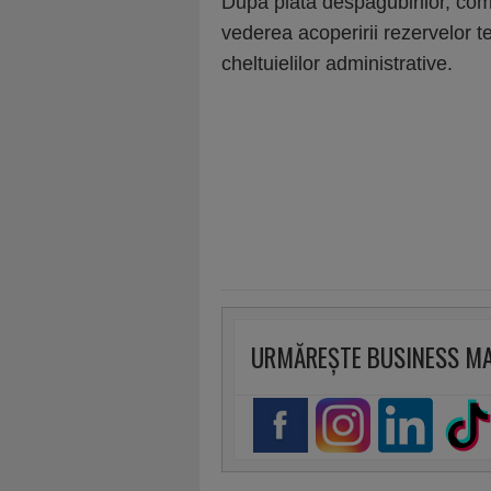
După plata despăgubirilor, com
vederea acoperirii rezervelor t
cheltuielilor administrative.
URMĂREȘTE BUSINESS M