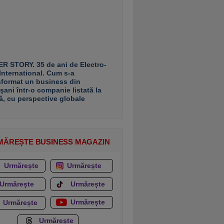
R STORY. 35 de ani de Electro-
 International. Cum s-a
sformat un business din
şani într-o companie listată la
ă, cu perspective globale
MĂREȘTE BUSINESS MAGAZIN
Urmărește
Urmărește
Urmărește
Urmărește
Urmărește
Urmărește
Urmărește