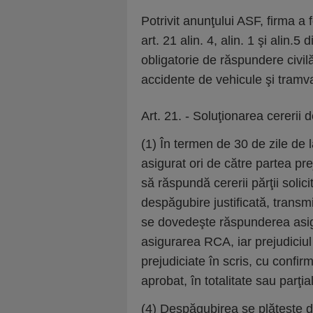
Potrivit anunţului ASF, firma a
art. 21 alin. 4, alin. 1 şi alin.
obligatorie de răspundere civilă
accidente de vehicule şi tramvai
Art. 21. - Soluţionarea cererii
(1) În termen de 30 de zile de l
asigurat ori de către partea pre
să răspundă cererii părţii solic
despăgubire justificată, transm
se dovedeşte răspunderea asigu
asigurarea RCA, iar prejudiciul a
prejudiciate în scris, cu confi
aprobat, în totalitate sau parţia
(4) Despăgubirea se plăteşte d