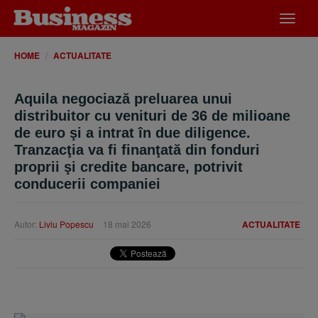
Desch
meniu
HOME
ACTUALITATE
Aquila negociază preluarea unui
distribuitor cu venituri de 36 de milioane
de euro şi a intrat în due diligence.
Tranzacţia va fi finanţată din fonduri
proprii şi credite bancare, potrivit
conducerii companiei
Autor:
Liviu Popescu
18 mai 2026
ACTUALITATE