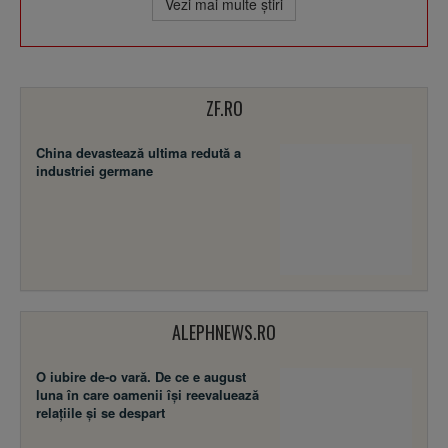
Vezi mai multe ştiri
ZF.RO
China devastează ultima redută a
industriei germane
ALEPHNEWS.RO
O iubire de-o vară. De ce e august
luna în care oamenii își reevaluează
relațiile și se despart