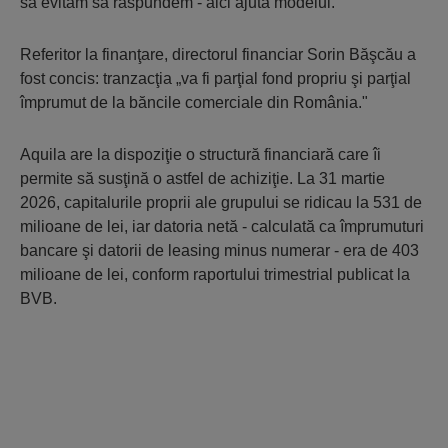
să evităm să răspundem - aici ajută modelul."
Referitor la finanţare, directorul financiar Sorin Băşcău a
fost concis: tranzacţia „va fi parţial fond propriu şi parţial
împrumut de la băncile comerciale din România."
Aquila are la dispoziţie o structură financiară care îi
permite să susţină o astfel de achiziţie. La 31 martie
2026, capitalurile proprii ale grupului se ridicau la 531 de
milioane de lei, iar datoria netă - calculată ca împrumuturi
bancare şi datorii de leasing minus numerar - era de 403
milioane de lei, conform raportului trimestrial publicat la
BVB.