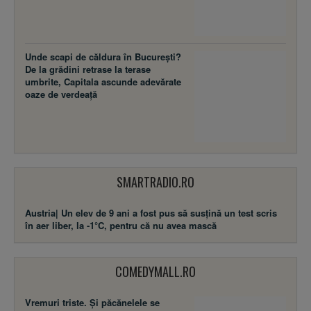
Unde scapi de căldura în București?
De la grădini retrase la terase
umbrite, Capitala ascunde adevărate
oaze de verdeață
SMARTRADIO.RO
Austria| Un elev de 9 ani a fost pus să susţină un test scris
în aer liber, la -1°C, pentru că nu avea mască
COMEDYMALL.RO
Vremuri triste. Şi păcănelele se