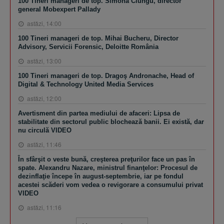
100 Tineri manageri de top. Simona Ciungu, director
general Mobexpert Pallady
astăzi, 14:00
100 Tineri manageri de top. Mihai Bucheru, Director
Advisory, Servicii Forensic, Deloitte România
astăzi, 13:00
100 Tineri manageri de top. Dragoş Andronache, Head of
Digital & Technology United Media Services
astăzi, 12:00
Avertisment din partea mediului de afaceri: Lipsa de
stabilitate din sectorul public blochează banii. Ei există, dar
nu circulă VIDEO
astăzi, 11:46
În sfârşit o veste bună, creşterea preţurilor face un pas în
spate. Alexandru Nazare, ministrul finanţelor: Procesul de
dezinflaţie începe în august-septembrie, iar pe fondul
acestei scăderi vom vedea o revigorare a consumului privat
VIDEO
astăzi, 11:16