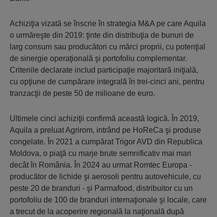
Achiziţia vizată se înscrie în strategia M&A pe care Aquila
o urmăreşte din 2019: ţinte din distribuţia de bunuri de
larg consum sau producători cu mărci proprii, cu potenţial
de sinergie operaţională şi portofoliu complementar.
Criteriile declarate includ participaţie majoritară iniţială,
cu opţiune de cumpărare integrală în trei-cinci ani, pentru
tranzacţii de peste 50 de milioane de euro.
Ultimele cinci achiziţii confirmă această logică. În 2019,
Aquila a preluat Agrirom, intrând pe HoReCa şi produse
congelate. În 2021 a cumpărat Trigor AVD din Republica
Moldova, o piaţă cu marje brute semnificativ mai mari
decât în România. În 2024 au urmat Romtec Europa -
producător de lichide şi aerosoli pentru autovehicule, cu
peste 20 de branduri - şi Parmafood, distribuitor cu un
portofoliu de 100 de branduri internaţionale şi locale, care
a trecut de la acoperire regională la naţională după