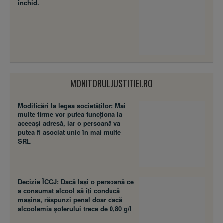
închid.
MONITORULJUSTITIEI.RO
Modificări la legea societăţilor: Mai
multe firme vor putea funcţiona la
aceeaşi adresă, iar o persoană va
putea fi asociat unic în mai multe
SRL
Decizie ÎCCJ: Dacă laşi o persoană ce
a consumat alcool să îţi conducă
maşina, răspunzi penal doar dacă
alcoolemia şoferului trece de 0,80 g/l