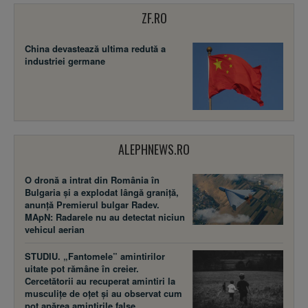
ZF.RO
China devastează ultima redută a
industriei germane
ALEPHNEWS.RO
O dronă a intrat din România în
Bulgaria și a explodat lângă graniță,
anunță Premierul bulgar Radev.
MApN: Radarele nu au detectat niciun
vehicul aerian
STUDIU. „Fantomele” amintirilor
uitate pot rămâne în creier.
Cercetătorii au recuperat amintiri la
musculițe de oțet și au observat cum
pot apărea amintirile false