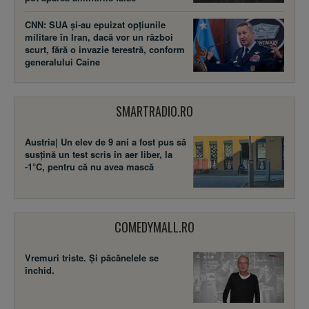
CNN: SUA şi-au epuizat opțiunile
militare în Iran, dacă vor un război
scurt, fără o invazie terestră, conform
generalului Caine
SMARTRADIO.RO
Austria| Un elev de 9 ani a fost pus să
susţină un test scris în aer liber, la
-1°C, pentru că nu avea mască
COMEDYMALL.RO
Vremuri triste. Şi păcănelele se
închid.