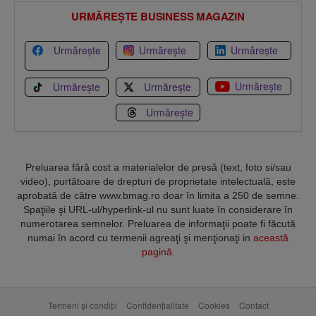
URMĂREȘTE BUSINESS MAGAZIN
Urmărește
Urmărește
Urmărește
Urmărește
Urmărește
Urmărește
Urmărește
Preluarea fără cost a materialelor de presă (text, foto si/sau
video), purtătoare de drepturi de proprietate intelectuală, este
aprobată de către www.bmag.ro doar în limita a 250 de semne.
Spaţiile şi URL-ul/hyperlink-ul nu sunt luate în considerare în
numerotarea semnelor. Preluarea de informaţii poate fi făcută
numai în acord cu termenii agreaţi şi menţionaţi in
această
pagină
.
Termeni și condiții
Confidențialitate
Cookies
Contact