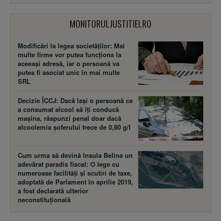
MONITORULJUSTITIEI.RO
Modificări la legea societăţilor: Mai
multe firme vor putea funcţiona la
aceeaşi adresă, iar o persoană va
putea fi asociat unic în mai multe
SRL
Decizie ÎCCJ: Dacă laşi o persoană ce
a consumat alcool să îţi conducă
maşina, răspunzi penal doar dacă
alcoolemia şoferului trece de 0,80 g/l
Cum urma să devină Insula Belina un
adevărat paradis fiscal: O lege cu
numeroase facilităţi şi scutiri de taxe,
adoptată de Parlament în aprilie 2019,
a fost declarată ulterior
neconstituţională