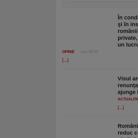
În condi
şi în in
românii
private
un lucr
OPINIE
luni, 09:00
[...]
Visul a
renunţa
ajunge 
ACTUALIT
[...]
Românii
reduc c