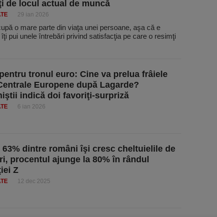
ţi de locul actual de muncă
ATE
29 ian 2026
cupă o mare parte din viaţa unei persoane, aşa că e
îţi pui unele întrebări privind satisfacţia pe care o resimţi
pentru tronul euro: Cine va prelua frâiele
Centrale Europene după Lagarde?
ştii indică doi favoriţi-surpriză
ATE
6 ian 2026
 63% dintre români îşi cresc cheltuielile de
ri, procentul ajunge la 80% în rândul
iei Z
ATE
12 dec 2025