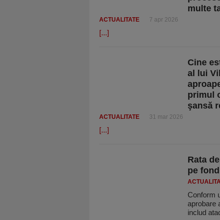
multe ta
ACTUALITATE
7 apr 2026
[...]
Cine es
al lui V
aproape 
primul o
şansă r
ACTUALITATE
31 mar 2026
[...]
Rata de
pe fond
ACTUALIT
Conform u
aprobare a
includ ata