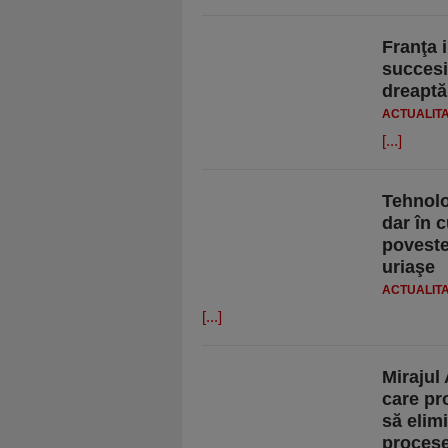
Franţa i
succesi
dreaptă
ACTUALIT
[...]
Tehnolo
dar în 
poveste
uriaşe
ACTUALIT
[...]
Mirajul
care pr
să elimi
procese