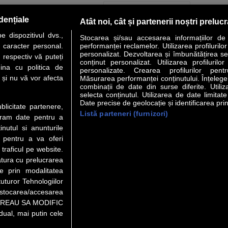
PAGINA URMĂTOARE »
dențiale
Atât noi, cât și partenerii noștri preluc
 dispozitivul dvs.,
Stocarea și/sau accesarea informațiilor de
u caracter personal.
performanței reclamelor. Utilizarea profilurilo
personalizat. Dezvoltarea și îmbunătățirea serv
 respectiv vă puteți
conținut personalizat. Utilizarea profilurilor
VER STORY
LIDERI
ANALIZE
HI-TECH
MEET THE CEO
ina cu politica de
personalizate. Crearea profilurilor pentr
i și nu vă vor afecta
Măsurarea performanței conținutului. Înțelegere
combinații de date din surse diferite. Utiliz
uri utile
Servicii
selecta conținutul. Utilizarea de date limitat
Date precise de geolocație și identificarea prin
ublicitate partenere,
Listă parteneri (furnizori)
Financiar
Politica de confidentialitate
Newsletter
ucram date pentru a
 Noi
Termeni si conditii
RSS
nutul si anunturile
t Redactie
About cookies
., pentru a va oferi
t Marketing
 traficul pe website.
atura cu prelucrarea
 Vanzari
te prin modalitatea
ente print
uturor Tehnologiilor
orii BM
a stocarea/accesarea
pe “VREAU SA MODIFIC
ual, mai putin cele
eo), purtătoare de drepturi de proprietate intelectuală, este aprobată d
rotarea semnelor. Preluarea de informaţii poate fi făcută numai în acord