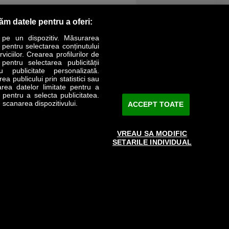
răm datele pentru a oferi:
 pe un dispozitiv. Măsurarea
r pentru selectarea conținutului
iciilor. Crearea profilurilor de
 pentru selectarea publicității
LIFESTYLE
SPECIAL
OPINII
u publicitate personalizată.
a publicului prin statistici sau
area datelor limitate pentru a
Revista Business Magazin
e pentru a selecta publicitatea.
 scanarea dispozitivului.
ACCEPT TOATE
Abonează-te şi primeşte revista acasă
saptămânal
VREAU SA MODIFIC
Discount:
15%
SETARILE INDIVIDUAL
Arhivă revistă
ABONARE
e către www.bmag.ro doar în limita a 250 de semne. Spaţiile şi URL-
 cu termenii agreaţi şi menţionaţi in
această pagină
.