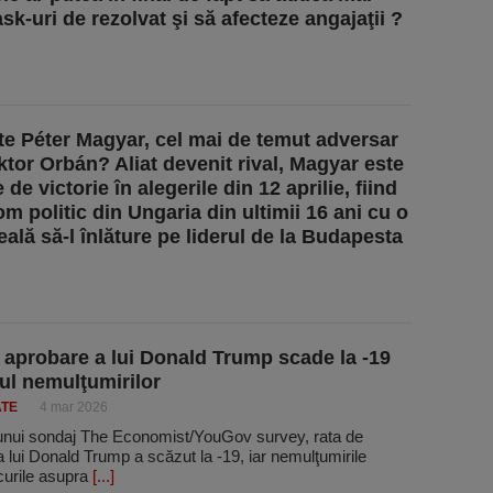
sk-uri de rezolvat şi să afecteze angajaţii ?
te Péter Magyar, cel mai de temut adversar
iktor Orbán? Aliat devenit rival, Magyar este
de victorie în alegerile din 12 aprilie, fiind
m politic din Ungaria din ultimii 16 ani cu o
eală să-l înlăture pe liderul de la Budapesta
 aprobare a lui Donald Trump scade la -19
ul nemulţumirilor
ATE
4 mar 2026
nui sondaj The Economist/YouGov survey, rata de
 lui Donald Trump a scăzut la -19, iar nemulţumirile
curile asupra
[...]