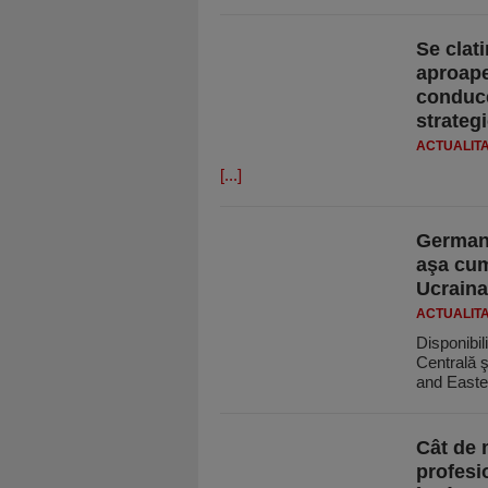
Se clat
aproape
conduce
strateg
ACTUALIT
[...]
Germani
aşa cum
Ucraina
ACTUALIT
Disponibil
Centrală 
and East
Cât de 
profesi