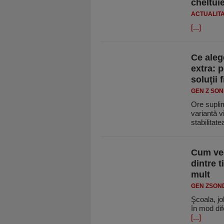
cheltuie
ACTUALIT
[...]
Ce aleg
extra: p
soluţii
GEN Z SO
Ore suplim
variantă vi
stabilitat
Cum ved
dintre t
mult
GEN ZSON
Şcoala, jo
în mod dif
[...]