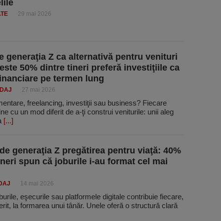
lile
ATE
29 mai 2026
e generaţia Z ca alternativă pentru venituri
este 50% dintre tineri preferă investiţiile ca
 financiare pe termen lung
NDAJ
27 mai 2026
entare, freelancing, investiţii sau business? Fiecare
ne cu un mod diferit de a-ţi construi veniturile: unii aleg
ea
[...]
e generaţia Z pregătirea pentru viaţă: 40%
ineri spun că joburile i-au format cel mai
DAJ
14 mai 2026
burile, eşecurile sau platformele digitale contribuie fiecare,
erit, la formarea unui tânăr. Unele oferă o structură clară