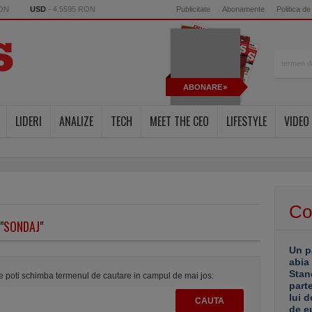
RON
USD
- 4.5595 RON
Publicitate
Abonamente
Politica de
ABONARE
LIDERI
ANALIZE
TECH
MEET THE CEO
LIFESTYLE
VIDEO
Co
"
SONDAJ
"
Un p
abia
Stan
te poti schimba termenul de cautare in campul de mai jos:
part
lui d
de e