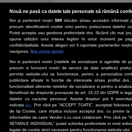
Nouă ne pasă ca datele tale personale să rămână confi
Noi și partenerii noștri
589
stocăm și/sau accesăm informații pe
precum identificatorii cookie unici pentru prelucrarea datelor c
Puteți accepta sau gestiona preferințele dvs. făcând clic mai jos,
PRIMA PAGINĂ
ACTUALITATE
CO
opune utilizării unui interes legitim în orice moment pe pag
confidențialitate. Aceste alegeri vor fi raportate partenerilor noștr
navigarea.
Mai multe detalii
Social
Link-
Noi si partenerii nostri (retelele de socializare si agentiile de p
Z
iarul 
Urmareste-ne pe Facebook
precum si furnizorii nostri de servicii de date analitice) prel
Despre
permite website-ului sa functioneze, pentru a personaliza conti
Contac
publicitare afisate in functie de interesele si/sau profilul dvs
Contac
functionalitati aferente retelelor de socializare si pentru a analiza
Beneficiati de drepturile prevazute de art. 15-22 din GDPR in leg
Contact
datelor cu caracter personal. Aceste drepturi pot fi exercita
Abonam
indicata
. Prin click pe “ACCEPT TOATE”, acceptati folosirea t
aici
Redact
de tip Cookie, care implica inclusiv acceptul dvs. cu privire l
informatiilor de catre Vendor-ii cu care colaboram. Prin click 
Setări cookies
SETARILE INDIVIDUAL” puteti schimba preferintele in mod individ
Preluarea fără cost a materialelor de presă (text, foto si/sau vid
ul/hyperlink-ul nu sunt luate în considerare în nume
legate de cookie strict necesare pentru functionarea website-ului.