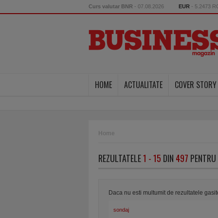
Curs valutar BNR
- 07.08.2026
EUR
- 5.2473 
HOME
ACTUALITATE
COVER STORY
Home
REZULTATELE
1 - 15
DIN
497
PENTRU 
Daca nu esti multumit de rezultatele gasi