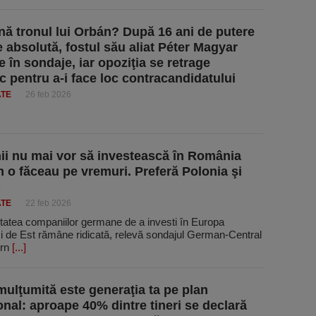
ină tronul lui Orbán? După 16 ani de putere
 absolută, fostul său aliat Péter Magyar
 în sondaje, iar opoziţia se retrage
ic pentru a-i face loc contracandidatului
ATE
26 feb 2026
i nu mai vor să investească în România
 o făceau pe vremuri. Preferă Polonia şi
ATE
22 feb 2026
itatea companiilor germane de a investi în Europa
şi de Est rămâne ridicată, relevă sondajul German-Central
ern
[...]
mulţumită este generaţia ta pe plan
onal: aproape 40% dintre tineri se declară