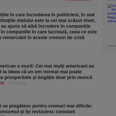
ţiile în care încrederea în politicieni, în stat
stituţiile statului este la cel mai scăzut nivel,
 au ajuns să aibă încredere în companiile
, în companiile în care lucrează, ceea ce este
u remarcabil în aceste vremuri de criză
vezi c
merican a murit: Cei mai mulţi americani au
t la ideea că un om normal mai poate
la prosperitate şi bogăţie doar prin muncă
ATE
15 iun 2026
 se pregătesc pentru vremuri mai dificile:
onsumul şi îşi revizuiesc constant