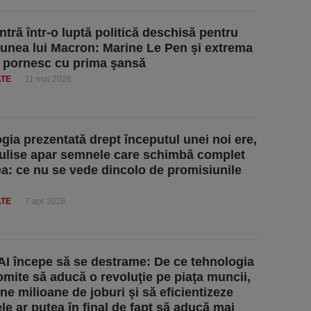
ntră într-o luptă politică deschisă pentru
unea lui Macron: Marine Le Pen şi extrema
 pornesc cu prima şansă
ATE
11 mai 2026
gia prezentată drept începutul unei noi ere,
culise apar semnele care schimbă complet
a: ce nu se vede dincolo de promisiunile
ATE
7 apr 2026
 AI începe să se destrame: De ce tehnologia
omite să aducă o revoluţie pe piaţa muncii,
ne milioane de joburi şi să eficientizeze
le ar putea în final de fapt să aducă mai