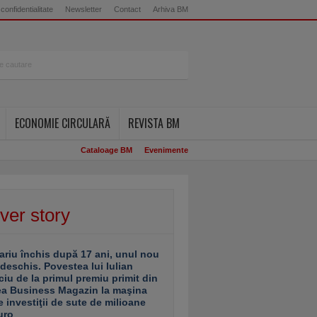
 confidentialitate
Newsletter
Contact
Arhiva BM
ECONOMIE CIRCULARĂ
REVISTA BM
Cataloage BM
Evenimente
ver story
ariu închis după 17 ani, unul nou
 deschis. Povestea lui Iulian
ciu de la primul premiu primit din
ea Business Magazin la maşina
e investiţii de sute de milioane
uro