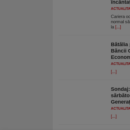
încânta
ACTUALIT
Cariera o
normal să 
la
[...]
Bătălia 
Băncii 
Economi
ACTUALIT
[...]
Sondaj:
sărbăto
Generaţ
ACTUALIT
[...]