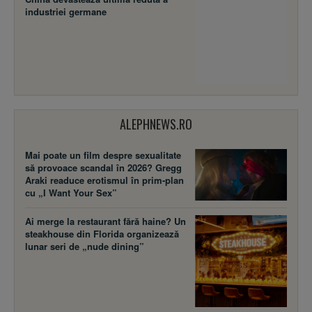
industriei germane
ALEPHNEWS.RO
Mai poate un film despre sexualitate
să provoace scandal în 2026? Gregg
Araki readuce erotismul în prim-plan
cu „I Want Your Sex”
Ai merge la restaurant fără haine? Un
steakhouse din Florida organizează
lunar seri de „nude dining”