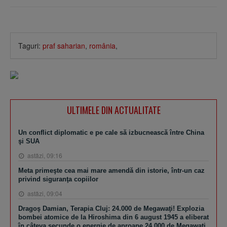
Taguri:
praf saharian
,
românia
,
ULTIMELE DIN ACTUALITATE
Un conflict diplomatic e pe cale să izbucnească între China
şi SUA
astăzi, 09:16
Meta primeşte cea mai mare amendă din istorie, într-un caz
privind siguranţa copiilor
astăzi, 09:04
Dragoş Damian, Terapia Cluj: 24.000 de Megawaţi! Explozia
bombei atomice de la Hiroshima din 6 august 1945 a eliberat
în câteva secunde o energie de aproape 24.000 de Megawaţi.