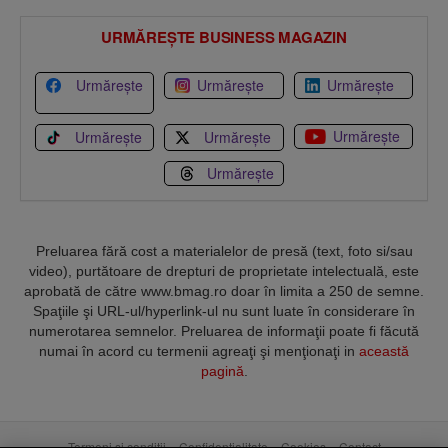
URMĂREȘTE BUSINESS MAGAZIN
Urmărește
Urmărește
Urmărește
Urmărește
Urmărește
Urmărește
Urmărește
Preluarea fără cost a materialelor de presă (text, foto si/sau
video), purtătoare de drepturi de proprietate intelectuală, este
aprobată de către www.bmag.ro doar în limita a 250 de semne.
Spaţiile şi URL-ul/hyperlink-ul nu sunt luate în considerare în
numerotarea semnelor. Preluarea de informaţii poate fi făcută
numai în acord cu termenii agreaţi şi menţionaţi in
această
pagină
.
Termeni și condiții
Confidențialitate
Cookies
Contact