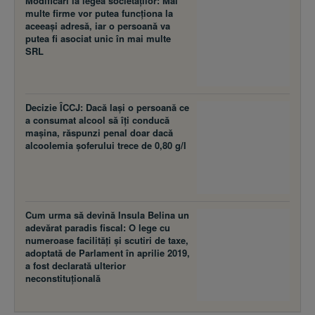
Modificări la legea societăţilor: Mai
multe firme vor putea funcţiona la
aceeaşi adresă, iar o persoană va
putea fi asociat unic în mai multe
SRL
Decizie ÎCCJ: Dacă laşi o persoană ce
a consumat alcool să îţi conducă
maşina, răspunzi penal doar dacă
alcoolemia şoferului trece de 0,80 g/l
Cum urma să devină Insula Belina un
adevărat paradis fiscal: O lege cu
numeroase facilităţi şi scutiri de taxe,
adoptată de Parlament în aprilie 2019,
a fost declarată ulterior
neconstituţională