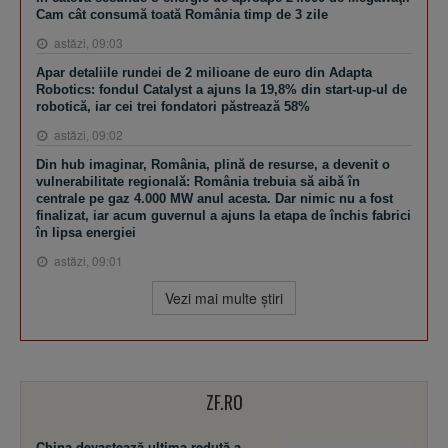
Cam cât consumă toată România timp de 3 zile
astăzi, 09:03
Apar detaliile rundei de 2 milioane de euro din Adapta
Robotics: fondul Catalyst a ajuns la 19,8% din start-up-ul de
robotică, iar cei trei fondatori păstrează 58%
astăzi, 09:02
Din hub imaginar, România, plină de resurse, a devenit o
vulnerabilitate regională: România trebuia să aibă în
centrale pe gaz 4.000 MW anul acesta. Dar nimic nu a fost
finalizat, iar acum guvernul a ajuns la etapa de închis fabrici
în lipsa energiei
astăzi, 09:01
Vezi mai multe ştiri
ZF.RO
China devastează ultima redută a