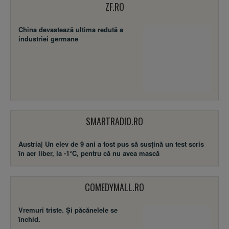
ZF.RO
China devastează ultima redută a
industriei germane
SMARTRADIO.RO
Austria| Un elev de 9 ani a fost pus să susţină un test scris
în aer liber, la -1°C, pentru că nu avea mască
COMEDYMALL.RO
Vremuri triste. Şi păcănelele se
închid.