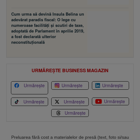
Cum urma să devină Insula Belina un
adevărat paradis fiscal: O lege cu
numeroase facilităţi şi scutiri de taxe,
adoptată de Parlament în aprilie 2019,
a fost declarată ulterior
neconstituţională
URMĂREȘTE BUSINESS MAGAZIN
Urmărește
Urmărește
Urmărește
Urmărește
Urmărește
Urmărește
Urmărește
Preluarea fără cost a materialelor de presă (text, foto si/sau