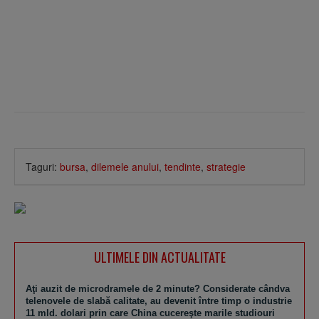
Taguri:
bursa
,
dilemele anului
,
tendinte
,
strategie
ULTIMELE DIN ACTUALITATE
Aţi auzit de microdramele de 2 minute? Considerate cândva
telenovele de slabă calitate, au devenit între timp o industrie
11 mld. dolari prin care China cucereşte marile studiouri