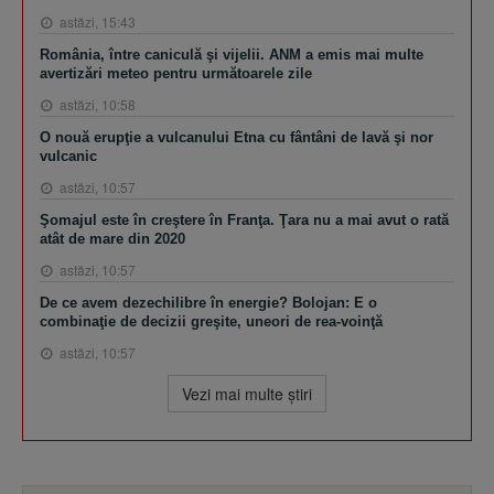
astăzi, 15:43
România, între caniculă şi vijelii. ANM a emis mai multe
avertizări meteo pentru următoarele zile
astăzi, 10:58
O nouă erupţie a vulcanului Etna cu fântâni de lavă şi nor
vulcanic
astăzi, 10:57
Şomajul este în creştere în Franţa. Ţara nu a mai avut o rată
atât de mare din 2020
astăzi, 10:57
De ce avem dezechilibre în energie? Bolojan: E o
combinaţie de decizii greşite, uneori de rea-voinţă
astăzi, 10:57
Vezi mai multe ştiri