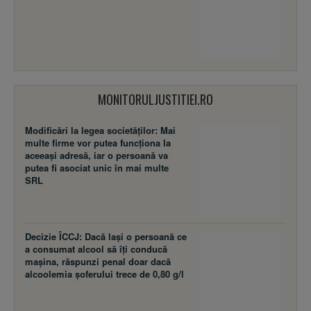
MONITORULJUSTITIEI.RO
Modificări la legea societăţilor: Mai
multe firme vor putea funcţiona la
aceeaşi adresă, iar o persoană va
putea fi asociat unic în mai multe
SRL
Decizie ÎCCJ: Dacă laşi o persoană ce
a consumat alcool să îţi conducă
maşina, răspunzi penal doar dacă
alcoolemia şoferului trece de 0,80 g/l