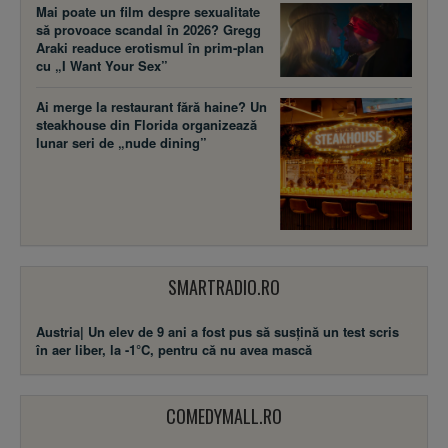
Mai poate un film despre sexualitate
să provoace scandal în 2026? Gregg
Araki readuce erotismul în prim-plan
cu „I Want Your Sex”
Ai merge la restaurant fără haine? Un
steakhouse din Florida organizează
lunar seri de „nude dining”
SMARTRADIO.RO
Austria| Un elev de 9 ani a fost pus să susţină un test scris
în aer liber, la -1°C, pentru că nu avea mască
COMEDYMALL.RO