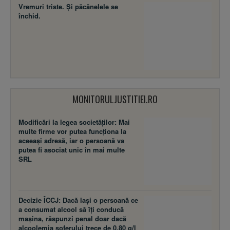
Vremuri triste. Şi păcănelele se
închid.
MONITORULJUSTITIEI.RO
Modificări la legea societăţilor: Mai
multe firme vor putea funcţiona la
aceeaşi adresă, iar o persoană va
putea fi asociat unic în mai multe
SRL
Decizie ÎCCJ: Dacă laşi o persoană ce
a consumat alcool să îţi conducă
maşina, răspunzi penal doar dacă
alcoolemia şoferului trece de 0,80 g/l