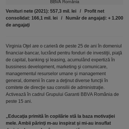
Venituri nete (2021): 557,3 mil. lei / Profit net
consolidat: 166,1 mil. lei / Număr de angajaţi: + 1.200
de angajaţi
Virginia Oţel are o carieră de peste 25 de ani în domeniul
financiar-bancar, lucrând pentru fonduri de investiţii, piaţă
de capital, banking şi leasing, acumulând expertiză în
bussiness development, marketing şi comunicare,
managementul resurselor umane şi management
general, domenii în care a deţinut diverse funcţii în
comitete de direcţie sau consilii de administraţie.
Activează în cadrul Grupului Garanti BBVA România de
peste 15 ani.
„Educaţia primită în copilărie stă la baza motivaţiei
mele. Ambii părinţi m-au inspirat şi mi-au insuflat