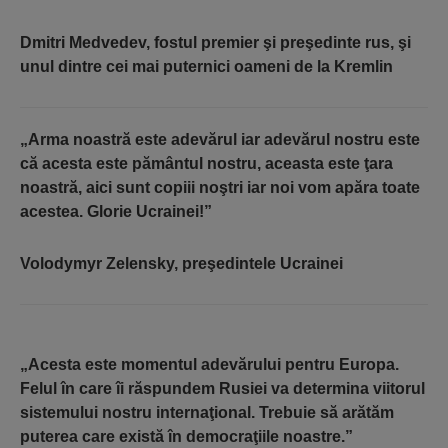
Dmitri Medvedev, fostul premier
ş
i pre
ş
edinte rus,
ş
i
unul dintre cei mai puternici oameni de la Kremlin
„Arma noastră este adevărul iar adevărul nostru este
că acesta este pământul nostru, aceasta este ţara
noastră, aici sunt copiii noştri iar noi vom apăra toate
acestea. Glorie Ucrainei!”
Volodymyr Zelensky, preşedintele Ucrainei
„Acesta este mome
ntul adevărului pentru Europa.
Felul în care îi răspundem Rusiei va determina viitorul
sistemului nostru internaţional. Trebuie să arătăm
puterea care există în democraţiile noastre.”