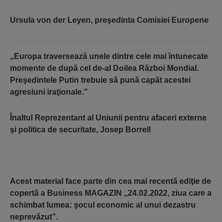
Ursula von der Leyen
,
preşedinta Comisiei Europene
„Europa traverseaz
ă
unele dintre cele mai întunecate
momente de dup
ă
cel de-al Doilea R
ă
zboi Mondial.
Pre
ş
edintele Putin trebuie s
ă
pun
ă
cap
ă
t acestei
agresiuni ira
ţ
ionale.
”
Î
naltul Reprezentant al Uniunii pentru afaceri externe
ş
i politica de securitate, Josep Borrell
Acest material face parte din cea mai recentă ediţie de
copertă a Business MAGAZIN „24.02.2022, ziua care a
schimbat lumea: şocul economic al unui dezastru
neprevăzut”.