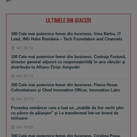
ULTIMELE DIN AFACERI
100 Cele mai puternice femei din business. Irina Barbu, IT
Lead, ING Hubs România – Tech Foundation and Channels
ieri, 20:14
100 Cele mai puternice femei din business. Codruţa Furtună,
director general adjunct cu responsabilităţi în aria vânzări şi
distribuţie la Allianz-Ţiriac Asigurări
ieri, 20:13
100 Cele mai puternice femei din business. Flavia Husar,
Cofondatoare şi Chief Innovation Officer, Innovation Labs
ieri, 20:13
Povestea româncei care a luat un „maldăr de fier vechi plin
cu pânze de păianjen" şi l-a transformat într-un brand de
milioane
ieri, 10:50
100 Cele mai puternice femei din business. Cristina Popa,