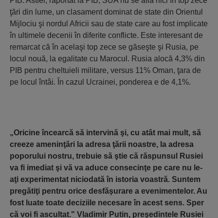
PIB. Astfel, raportat la PIB, SUA nu se află nici în top zece
ţări din lume, un clasament dominat de state din Orientul
Mijlociu şi nordul Africii sau de state care au fost implicate
în ultimele decenii în diferite conflicte. Este interesant de
remarcat că în acelaşi top zece se găseşte şi Rusia, pe
locul nouă, la egalitate cu Marocul. Rusia alocă 4,3% din
PIB pentru cheltuieli militare, versus 11% Oman, ţara de
pe locul întâi. În cazul Ucrainei, ponderea e de 4,1%.
„Oricine încearc
ă
s
ă
intervin
ă
ş
i, cu at
â
t mai mult, s
ă
creeze amenin
ţă
ri la adresa
ţă
rii noastre, la adresa
poporului nostru, trebuie s
ă
ş
tie c
ă
r
ă
spunsul Rusiei
va fi imediat
ş
i v
ă
va aduce consecin
ţ
e pe care nu le-
a
ţ
i experimentat niciodat
ă
î
n istoria voastr
ă
. Suntem
preg
ă
ti
ţ
i pentru orice desf
ăş
urare a evenimentelor. Au
fost luate toate deciziile necesare în acest sens. Sper
c
ă
voi fi ascultat." Vladimir Putin, pre
ş
edintele Rusiei