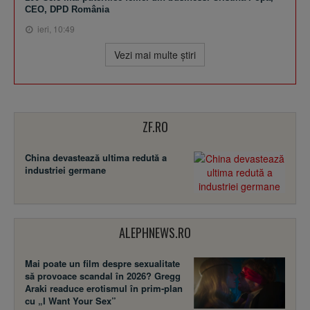
CEO, DPD România
ieri, 10:49
Vezi mai multe ştiri
ZF.RO
China devastează ultima redută a
industriei germane
ALEPHNEWS.RO
Mai poate un film despre sexualitate
să provoace scandal în 2026? Gregg
Araki readuce erotismul în prim-plan
cu „I Want Your Sex”