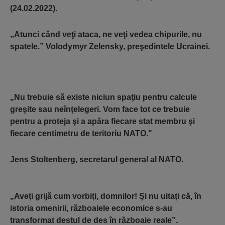
(24.02.2022).
„Atunci când veţi ataca, ne veţi vedea chipurile, nu
spatele.” Volodymyr Zelensky, preşedintele Ucrainei.
„Nu trebuie s
ă
existe niciun spa
ţ
iu pentru calcule
gre
ş
ite sau ne
î
n
ţ
elegeri. Vom face tot ce trebuie
pentru a proteja
ş
i a ap
ă
ra fiecare stat membru
ş
i
fiecare centimetru de teritoriu NATO."
Jens Stoltenberg
, secretarul general al NATO.
„Ave
ţ
i grij
ă
cum vorbi
ţ
i, domnilor!
Ş
i nu uita
ţ
i c
ă
,
î
n
istoria omenirii, r
ă
zboaiele economice s-au
transformat destul de des
î
n r
ă
zboaie reale
”
.