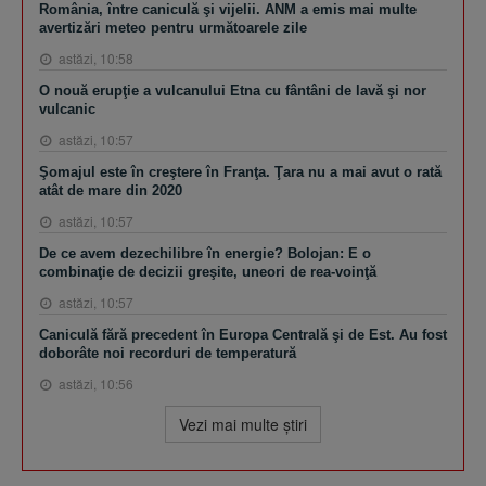
România, între caniculă şi vijelii. ANM a emis mai multe
avertizări meteo pentru următoarele zile
astăzi, 10:58
O nouă erupţie a vulcanului Etna cu fântâni de lavă şi nor
vulcanic
astăzi, 10:57
Şomajul este în creştere în Franţa. Ţara nu a mai avut o rată
atât de mare din 2020
astăzi, 10:57
De ce avem dezechilibre în energie? Bolojan: E o
combinaţie de decizii greşite, uneori de rea-voinţă
astăzi, 10:57
Caniculă fără precedent în Europa Centrală şi de Est. Au fost
doborâte noi recorduri de temperatură
astăzi, 10:56
Vezi mai multe ştiri