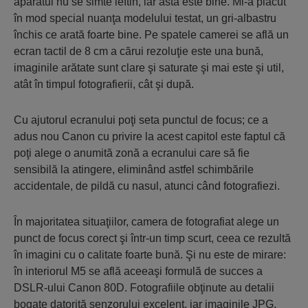
aparatul nu se simte ieftin, iar asta este bine. Mi-a plăcut
în mod special nuanţa modelului testat, un gri-albastru
închis ce arată foarte bine. Pe spatele camerei se află un
ecran tactil de 8 cm a cărui rezoluţie este una bună,
imaginile arătate sunt clare şi saturate şi mai este şi util,
atât în timpul fotografierii, cât şi după.
Cu ajutorul ecranului poţi seta punctul de focus; ce a
adus nou Canon cu privire la acest capitol este faptul că
poţi alege o anumită zonă a ecranului care să fie
sensibilă la atingere, eliminând astfel schimbările
accidentale, de pildă cu nasul, atunci când fotografiezi.
În majoritatea situaţiilor, camera de fotografiat alege un
punct de focus corect şi într-un timp scurt, ceea ce rezultă
în imagini cu o calitate foarte bună. Şi nu este de mirare:
în interiorul M5 se află aceeaşi formulă de succes a
DSLR-ului Canon 80D. Fotografiile obţinute au detalii
bogate datorită senzorului excelent, iar imaginile JPG,