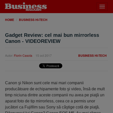
Desch
meniu
HOME
BUSINESS HI-TECH
Gadget Review: cel mai bun mirrorless
Canon - VIDEOREVIEW
Autor:
Florin Casota
15 oct 2017
BUSINESS HI-TECH
Canon şi Nikon sunt cele mai mari companii
producătoare de echipamente foto şi video, însă de mult
timp niciuna dintre aceste companii nu avea pe piaţă un
aparat foto de tip mirrorless, ceea ce a permis unor
jucători ca Fujifilm sau Sony să câştige cotă de piaţă.