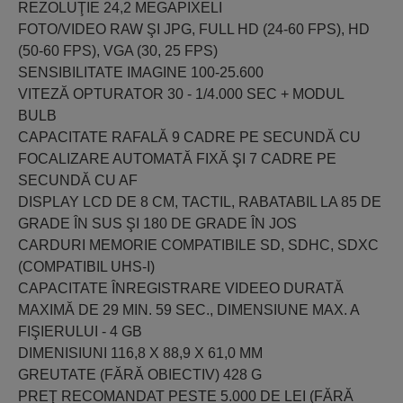
REZOLUŢIE 24,2 MEGAPIXELI
FOTO/VIDEO RAW ŞI JPG, FULL HD (24-60 FPS), HD
(50-60 FPS), VGA (30, 25 FPS)
SENSIBILITATE IMAGINE 100-25.600
VITEZĂ OPTURATOR 30 - 1/4.000 SEC + MODUL
BULB
CAPACITATE RAFALĂ 9 CADRE PE SECUNDĂ CU
FOCALIZARE AUTOMATĂ FIXĂ ŞI 7 CADRE PE
SECUNDĂ CU AF
DISPLAY LCD DE 8 CM, TACTIL, RABATABIL LA 85 DE
GRADE ÎN SUS ŞI 180 DE GRADE ÎN JOS
CARDURI MEMORIE COMPATIBILE SD, SDHC, SDXC
(COMPATIBIL UHS-I)
CAPACITATE ÎNREGISTRARE VIDEEO DURATĂ
MAXIMĂ DE 29 MIN. 59 SEC., DIMENSIUNE MAX. A
FIŞIERULUI - 4 GB
DIMENISIUNI 116,8 X 88,9 X 61,0 MM
GREUTATE (FĂRĂ OBIECTIV) 428 G
PREŢ RECOMANDAT PESTE 5.000 DE LEI (FĂRĂ