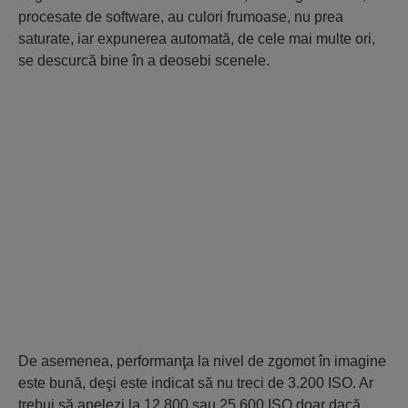
procesate de software, au culori frumoase, nu prea
saturate, iar expunerea automată, de cele mai multe ori,
se descurcă bine în a deosebi scenele.
De asemenea, performanţa la nivel de zgomot în imagine
este bună, deşi este indicat să nu treci de 3.200 ISO. Ar
trebui să apelezi la 12.800 sau 25.600 ISO doar dacă