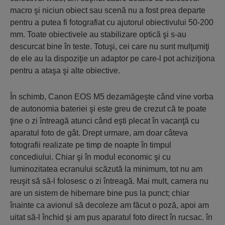
macro şi niciun obiect sau scenă nu a fost prea departe
pentru a putea fi fotografiat cu ajutorul obiectivului 50-200
mm. Toate obiectivele au stabilizare optică şi s-au
descurcat bine în teste. Totuşi, cei care nu sunt mulţumiţi
de ele au la dispoziţie un adaptor pe care-l pot achiziţiona
pentru a ataşa şi alte obiective.
În schimb, Canon EOS M5 dezamăgeşte când vine vorba
de autonomia bateriei şi este greu de crezut că te poate
ţine o zi întreagă atunci când eşti plecat în vacanţă cu
aparatul foto de gât. Drept urmare, am doar câteva
fotografii realizate pe timp de noapte în timpul
concediului. Chiar şi în modul economic şi cu
luminozitatea ecranului scăzută la minimum, tot nu am
reuşit să să-l folosesc o zi întreagă. Mai mult, camera nu
are un sistem de hibernare bine pus la punct; chiar
înainte ca avionul să decoleze am făcut o poză, apoi am
uitat să-l închid şi am pus aparatul foto direct în rucsac. în