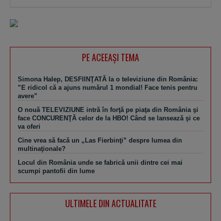
PE ACEEAŞI TEMA
Simona Halep, DESFIINŢATĂ la o televiziune din România:
”E ridicol că a ajuns numărul 1 mondial! Face tenis pentru
avere”
O nouă TELEVIZIUNE intră în forţă pe piaţa din România şi
face CONCURENŢĂ celor de la HBO! Când se lansează şi ce
va oferi
Cine vrea să facă un „Las Fierbinţi” despre lumea din
multinaţionale?
Locul din România unde se fabrică unii dintre cei mai
scumpi pantofii din lume
ULTIMELE DIN ACTUALITATE