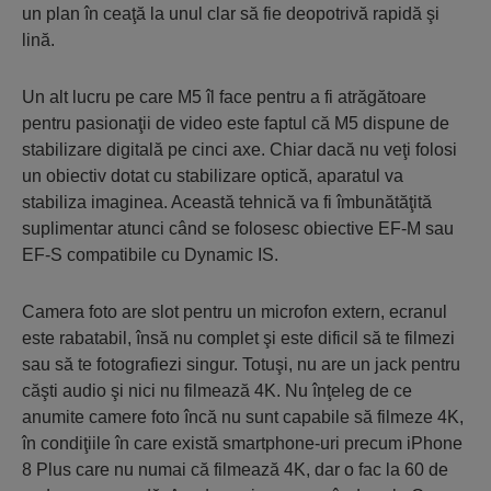
un plan în ceaţă la unul clar să fie deopotrivă rapidă şi
lină.
Un alt lucru pe care M5 îl face pentru a fi atrăgătoare
pentru pasionaţii de video este faptul că M5 dispune de
stabilizare digitală pe cinci axe. Chiar dacă nu veţi folosi
un obiectiv dotat cu stabilizare optică, aparatul va
stabiliza imaginea. Această tehnică va fi îmbunătăţită
suplimentar atunci când se folosesc obiective EF-M sau
EF-S compatibile cu Dynamic IS.
Camera foto are slot pentru un microfon extern, ecranul
este rabatabil, însă nu complet şi este dificil să te filmezi
sau să te fotografiezi singur. Totuşi, nu are un jack pentru
căşti audio şi nici nu filmează 4K. Nu înţeleg de ce
anumite camere foto încă nu sunt capabile să filmeze 4K,
în condiţiile în care există smartphone-uri precum iPhone
8 Plus care nu numai că filmează 4K, dar o fac la 60 de