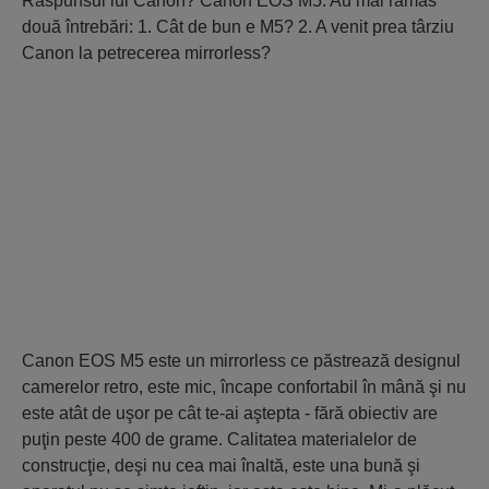
Răspunsul lui Canon? Canon EOS M5. Au mai rămas
două întrebări: 1. Cât de bun e M5? 2. A venit prea târziu
Canon la petrecerea mirrorless?
Canon EOS M5 este un mirrorless ce păstrează designul
camerelor retro, este mic, încape confortabil în mână şi nu
este atât de uşor pe cât te-ai aştepta - fără obiectiv are
puţin peste 400 de grame. Calitatea materialelor de
construcţie, deşi nu cea mai înaltă, este una bună şi