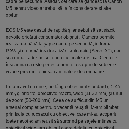
cadre pe secundă. Aşadar, cei care se gândesc la Canon
M5 pentru video ar trebui să ia în considerare şi alte
opţiuni.
EOS M5 este destul de rapidă şi ar trebui să satisfacă
nevoile oricărui consumator obişnuit. Camera permite
realizarea până la şapte cadre pe secundă, în format
RAW şi cu urmărirea focalizării automate (Servo AF), dar
şi a nouă cadre pe secundă cu focalizare fixă. Ceea ce
înseamnă că este perfectă pentru a surprinde subiecte
vivace precum copii sau animalele de companie.
Eu am avut cu mine, pe lângă obiectivul standard (15-45
mm), şi alte trei obiective: macro, wide (11-22 mm) şi unul
de zoom (50-200 mm). Ceea ce au făcut din M5 un
arsenal complet pentru o vacanţă reuşită. M-am plimbat
prin Italia cu rucsacul cu obiective, care mi-au acoperit
toate nevoile: am reuşit să surprind peisajele întinse cu
obiectivul wide, am obţinut cadre detaliu cu obiectivul