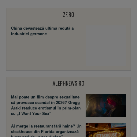
ZF.RO
China devastează ultima redută a
industriei germane
ALEPHNEWS.RO
Mai poate un film despre sexualitate
să provoace scandal în 2026? Gregg
Araki readuce erotismul în prim-plan
cu „I Want Your Sex”
Ai merge la restaurant fără haine? Un
steakhouse din Florida organizează
lunar seri de „nude dining”