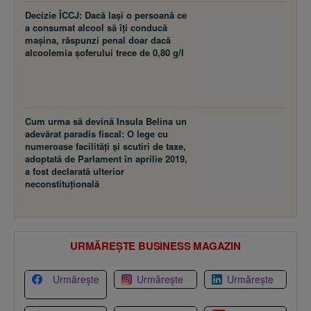
Decizie ÎCCJ: Dacă laşi o persoană ce
a consumat alcool să îţi conducă
maşina, răspunzi penal doar dacă
alcoolemia şoferului trece de 0,80 g/l
Cum urma să devină Insula Belina un
adevărat paradis fiscal: O lege cu
numeroase facilităţi şi scutiri de taxe,
adoptată de Parlament în aprilie 2019,
a fost declarată ulterior
neconstituţională
URMĂREȘTE BUSINESS MAGAZIN
Urmărește
Urmărește
Urmărește