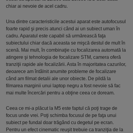
chiar ai nevoie de acel cadru.
Una dintre caracteristicile acestui aparat este autofocusul
foarte rapid şi precis atunci când ai un subiect uman în
cadru. Aparatul este capabil să urmărească faţa
subiectului chiar dacă aceasta se mişcă destul de mult în
scenă. Mai mult, în combinaţie cu focalizarea automată la
atingere şi tehnologia de focalizare STM, camera oferă
tranziţii rapide ale focalizării. Asta în majoritatea cazurilor,
deoarece am întâlnit anumite probleme de focalizare
când am filmat detalii ale unor obiecte. De pildă la
filmarea marginii unui laptop negru a fost nevoie să fac
mai multe încercări pentru a obţine ceea ce doream.
Ceea ce mi-a plăcut la M5 este faptul că poţi trage de
focus unde vrei. Poţi schimba focusul de pe faţa unui
subiect pe fundal doar trăgând cu degetul pe ecran.
Pentru un efect cinematic reuşit trebuie ca tranziţia de la