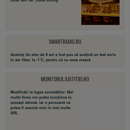
SMARTRADIO.RO
Austria| Un elev de 9 ani a fost pus să susţină un test scris
în aer liber, la -1°C, pentru că nu avea mască
MONITORULJUSTITIEI.RO
Modificări la legea societăţilor: Mai
multe firme vor putea funcţiona la
aceeaşi adresă, iar o persoană va
putea fi asociat unic în mai multe
SRL