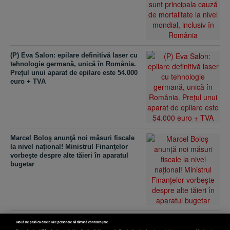
(P) Eva Salon: epilare definitivă laser cu
tehnologie germană, unică în România.
Preţul unui aparat de epilare este 54.000
euro + TVA
Marcel Boloş anunţă noi măsuri fiscale
la nivel naţional! Ministrul Finanţelor
vorbeşte despre alte tăieri în aparatul
bugetar
(P) Cele mai populare 4 tipuri de sisteme
Nouă ne pasă ca datele tale personale să rămână confidențiale
de aer condiţionat