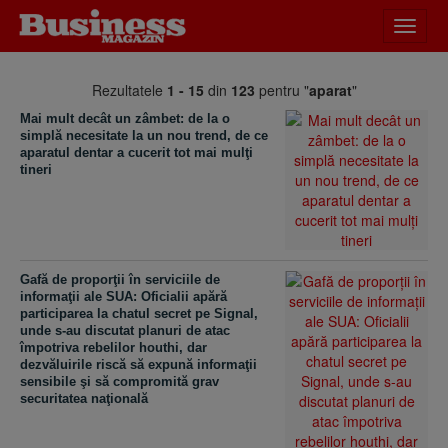
Desch
meniu
Rezultatele
1 - 15
din
123
pentru "
aparat
"
Mai mult decât un zâmbet: de la o
simplă necesitate la un nou trend, de ce
aparatul dentar a cucerit tot mai mulţi
tineri
Gafă de proporţii în serviciile de
informaţii ale SUA: Oficialii apără
participarea la chatul secret pe Signal,
unde s-au discutat planuri de atac
împotriva rebelilor houthi, dar
dezvăluirile riscă să expună informaţii
sensibile şi să compromită grav
securitatea naţională