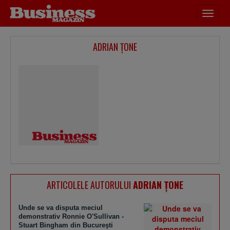
Desch
meniu
ADRIAN ŢONE
ARTICOLELE AUTORULUI
ADRIAN ŢONE
Unde se va disputa meciul
demonstrativ Ronnie O'Sullivan -
Stuart Bingham din Bucureşti