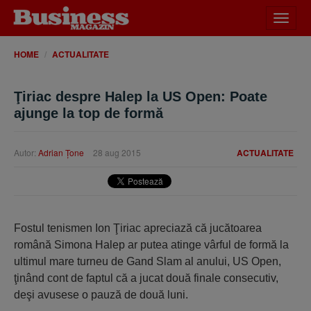
Desch
meniu
HOME
ACTUALITATE
Ţiriac despre Halep la US Open: Poate
ajunge la top de formă
Autor:
Adrian Ţone
28 aug 2015
ACTUALITATE
Fostul tenismen Ion Ţiriac apreciază că jucătoarea
română Simona Halep ar putea atinge vârful de formă la
ultimul mare turneu de Gand Slam al anului, US Open,
ţinând cont de faptul că a jucat două finale consecutiv,
deşi avusese o pauză de două luni.