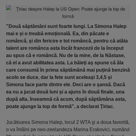
"Două săptămâni sunt foarte lungi. La Simona Halep
mai e şi o treabă emoţională. Ea, din păcate e
româncă, şi din fericire e tot româncă, pentru că atâta
talent are românca asta încât francezii de la început
au spus că e româncă. Nu de la mine, de la Năstase,
că el a avut abilitatea asta. La băieţi aş spune că ăla
care consumă în prima săptămână mai puţină benzină
acolo se duce, dar la fete sunt aceleaşi 3,4,5 şi
Simona face parte dintre ele. Deci are o şansă. Dacă
ea nu a jucat două luni şi a ajuns în două finale, una
după alta, înseamnă că acum, după săptămâna asta,
poate ajunge la top de formă", a declarat Ţiriac.
Jucătoarea Simona Halep, locul 2 WTA şi a doua favorită,
o va întâlni pe neo-zeelandeza Marina Erakovici, numărul