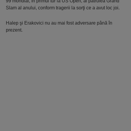
99 mondial, în primul tur la US Open, al patrulea Grand
Slam al anului, conform tragerii la sorţi ce a avut loc joi.
Halep şi Erakovici nu au mai fost adversare până în
prezent.