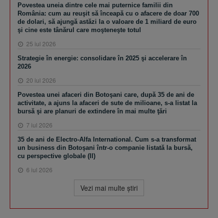
Povestea uneia dintre cele mai puternice familii din
România: cum au reuşit să înceapă cu o afacere de doar 700
de dolari, să ajungă astăzi la o valoare de 1 miliard de euro
şi cine este tânărul care moşteneşte totul
25 iul 2026
Strategie în energie: consolidare în 2025 şi accelerare în
2026
20 iul 2026
Povestea unei afaceri din Botoşani care, după 35 de ani de
activitate, a ajuns la afaceri de sute de milioane, s-a listat la
bursă şi are planuri de extindere în mai multe ţări
7 iul 2026
35 de ani de Electro-Alfa International. Cum s-a transformat
un business din Botoşani într-o companie listată la bursă,
cu perspective globale (II)
6 iul 2026
Vezi mai multe ştiri