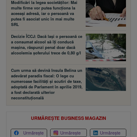
Modificări la legea societăţilor: Mai
multe firme vor putea funcţiona la
aceeaşi adresă, iar o persoană va
putea fi asociat unic în mai multe
SRL
Decizie ÎCCJ: Dacă laşi o persoană ce
a consumat alcool să îţi conducă
maşina, răspunzi penal doar dacă
alcoolemia şoferului trece de 0,80 g/l
Cum urma să devină Insula Belina un
adevărat paradis fiscal: O lege cu
numeroase facilităţi şi scutiri de taxe,
adoptată de Parlament în aprilie 2019,
a fost declarată ulterior
neconstituţională
URMĂREȘTE BUSINESS MAGAZIN
Urmărește
Urmărește
Urmărește