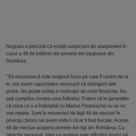
Negraru a precizat că există suspiciuni de aranjament în
cazul a 48 de întâlniri din primele trei eşaloane din
România.
"Să recunoască este singurul lucru pe care îl cerem de la
ei, noi avem capacitatea necesară să strângem alte
probe. Nu poate exista o motivaţie de ordin financiar. Nu
poţi cumpăra cinstea unui fotbalist. Putem să le garantăm
că ceea ce s-a întâmplat cu Marius Postolache nu se va
mai repeta. Sunt în momentul de faţă 48 de meciuri în
privinţa cărora noi avem indicii că ar fi fost trucate. Aceste
48 de meciuri acoperă primele trei ligi din România. Ca
obiectiv personal, sper ca undeva spre sfârşitul anului să