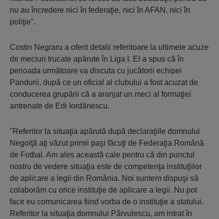
nu au încredere nici în federaţie, nici în AFAN, nici în
poliţie".
Costin Negraru a oferit detalii referitoare la ultimele acuze
de meciuri trucate apărute în Liga I. El a spus că în
perioada următoare va discuta cu jucătorii echipei
Pandurii, după ce un oficial al clubului a fost acuzat de
conducerea grupării că a aranjat un meci al formaţiei
antrenate de Edi Iordănescu.
"Referitor la situaţia apărută după declaraţiile domnului
Negoiţă aţi văzut primii paşi făcuţi de Federaţia Română
de Fotbal. Am ales această cale pentru că din punctul
nostru de vedere situaţia este de competenţa instituţiilor
de aplicare a legii din România. Noi suntem dispuşi să
colaborăm cu orice instituţie de aplicare a legii. Nu pot
face eu comunicarea fiind vorba de o instituţie a statului.
Referitor la situaţia domnului Pârvulescu, am intrat în