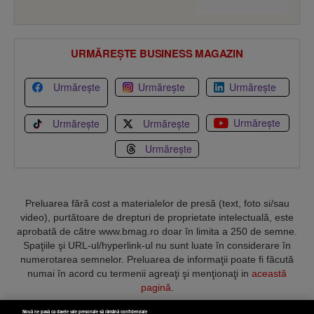
URMĂREȘTE BUSINESS MAGAZIN
Urmărește
Urmărește
Urmărește
Urmărește
Urmărește
Urmărește
Urmărește
Preluarea fără cost a materialelor de presă (text, foto si/sau
video), purtătoare de drepturi de proprietate intelectuală, este
aprobată de către www.bmag.ro doar în limita a 250 de semne.
Spaţiile şi URL-ul/hyperlink-ul nu sunt luate în considerare în
numerotarea semnelor. Preluarea de informaţii poate fi făcută
numai în acord cu termenii agreaţi şi menţionaţi in
această
pagină
.
Nouă ne pasă ca datele tale personale să rămână confidențiale