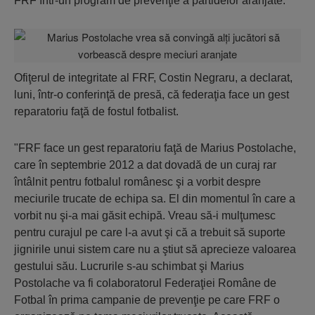
FRF într-un program de prevenţie a partidelor aranjate.
Ofiţerul de integritate al FRF, Costin Negraru, a declarat,
luni, într-o conferinţă de presă, că federaţia face un gest
reparatoriu faţă de fostul fotbalist.
"FRF face un gest reparatoriu faţă de Marius Postolache,
care în septembrie 2012 a dat dovadă de un curaj rar
întâlnit pentru fotbalul românesc şi a vorbit despre
meciurile trucate de echipa sa. El din momentul în care a
vorbit nu şi-a mai găsit echipă. Vreau să-i mulţumesc
pentru curajul pe care l-a avut şi că a trebuit să suporte
jignirile unui sistem care nu a ştiut să aprecieze valoarea
gestului său. Lucrurile s-au schimbat şi Marius
Postolache va fi colaboratorul Federaţiei Române de
Fotbal în prima campanie de prevenţie pe care FRF o