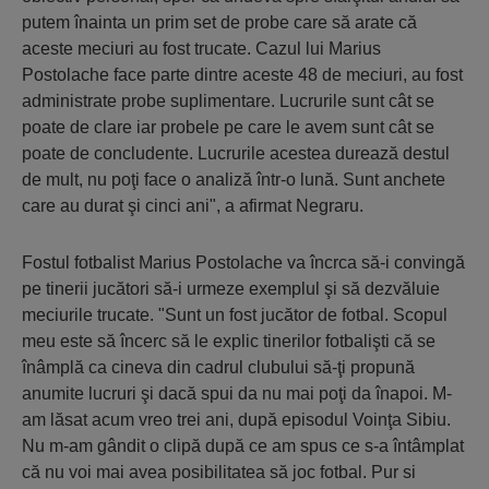
putem înainta un prim set de probe care să arate că
aceste meciuri au fost trucate. Cazul lui Marius
Postolache face parte dintre aceste 48 de meciuri, au fost
administrate probe suplimentare. Lucrurile sunt cât se
poate de clare iar probele pe care le avem sunt cât se
poate de concludente. Lucrurile acestea durează destul
de mult, nu poţi face o analiză într-o lună. Sunt anchete
care au durat şi cinci ani", a afirmat Negraru.
Fostul fotbalist Marius Postolache va încrca să-i convingă
pe tinerii jucători să-i urmeze exemplul şi să dezvăluie
meciurile trucate. "Sunt un fost jucător de fotbal. Scopul
meu este să încerc să le explic tinerilor fotbalişti că se
înâmplă ca cineva din cadrul clubului să-ţi propună
anumite lucruri şi dacă spui da nu mai poţi da înapoi. M-
am lăsat acum vreo trei ani, după episodul Voinţa Sibiu.
Nu m-am gândit o clipă după ce am spus ce s-a întâmplat
că nu voi mai avea posibilitatea să joc fotbal. Pur si