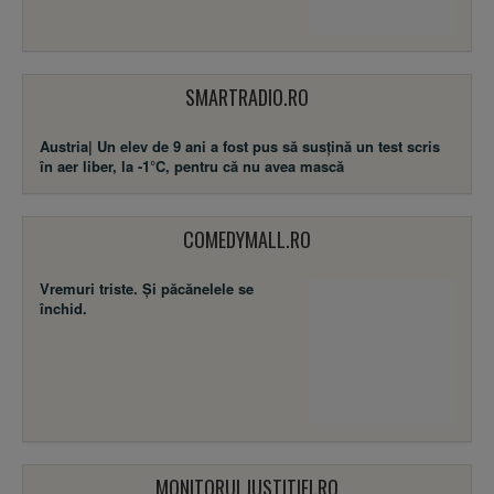
SMARTRADIO.RO
Austria| Un elev de 9 ani a fost pus să susţină un test scris
în aer liber, la -1°C, pentru că nu avea mască
COMEDYMALL.RO
Vremuri triste. Şi păcănelele se
închid.
MONITORULJUSTITIEI.RO