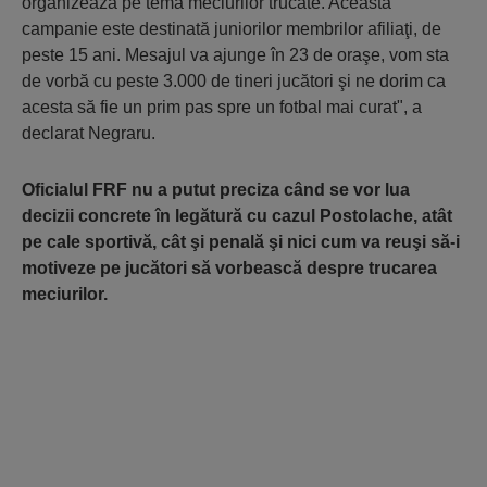
organizează pe tema meciurilor trucate. Această
campanie este destinată juniorilor membrilor afiliaţi, de
peste 15 ani. Mesajul va ajunge în 23 de oraşe, vom sta
de vorbă cu peste 3.000 de tineri jucători şi ne dorim ca
acesta să fie un prim pas spre un fotbal mai curat", a
declarat Negraru.
Oficialul FRF nu a putut preciza când se vor lua
decizii concrete în legătură cu cazul Postolache, atât
pe cale sportivă, cât şi penală şi nici cum va reuşi să-i
motiveze pe jucători să vorbească despre trucarea
meciurilor.