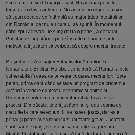
simplu m-am simţit marginalizat. Nu am mai putut lua
legătura cu foştii antrenori. Nu am niciun regret, am vrut
să spun ceea ce se întâmplă cu majoritatea fotbaliştilor
din România, dar nu au curajul să spună. În momentul
când spui adevărul te simţi dat la o parte", a declarat
Posolache, neputând spune însă de ce anume ar fi
motivaţi alţi jucători să vorbească despre meciuri trucate.
Preşedintele Asociaţiei Fotbaliştilor Amantori şi
Nonamatori, Emilian Hulubei, consideră că România este
vulnerabilă în ceea ce priveşte trucarea meciurilor: "Este
pentru prima oară când se face un program de prevenţie.
Având în vedere contextul economic şi politic al
României suntem o naţiune vulnerabilă la astfel de
practici. Din păcate, tinerii jucători nu-şi dau seama de
riscurile la care se expun. Li se pare o joacă, dar este
penal şi poate avea repercursiuni foarte grave. Jucătorii
sunt foarte expuşi, se feresc să nu păţeacă precum
Marius Postolache, se feresc să facă declaraţii, pentru că