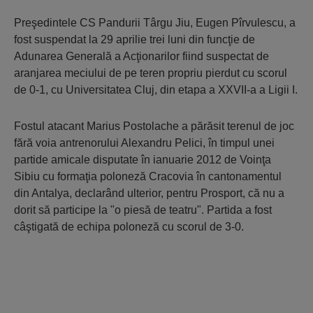
Preşedintele CS Pandurii Târgu Jiu, Eugen Pîrvulescu, a
fost suspendat la 29 aprilie trei luni din funcţie de
Adunarea Generală a Acţionarilor fiind suspectat de
aranjarea meciului de pe teren propriu pierdut cu scorul
de 0-1, cu Universitatea Cluj, din etapa a XXVII-a a Ligii I.
Fostul atacant Marius Postolache a părăsit terenul de joc
fără voia antrenorului Alexandru Pelici, în timpul unei
partide amicale disputate în ianuarie 2012 de Voinţa
Sibiu cu formaţia poloneză Cracovia în cantonamentul
din Antalya, declarând ulterior, pentru Prosport, că nu a
dorit să participe la "o piesă de teatru". Partida a fost
câştigată de echipa poloneză cu scorul de 3-0.