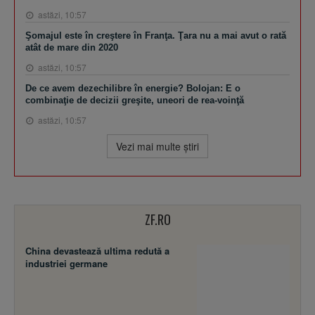
astăzi, 10:57
Şomajul este în creştere în Franţa. Ţara nu a mai avut o rată
atât de mare din 2020
astăzi, 10:57
De ce avem dezechilibre în energie? Bolojan: E o
combinaţie de decizii greşite, uneori de rea-voinţă
astăzi, 10:57
Vezi mai multe ştiri
ZF.RO
China devastează ultima redută a
industriei germane