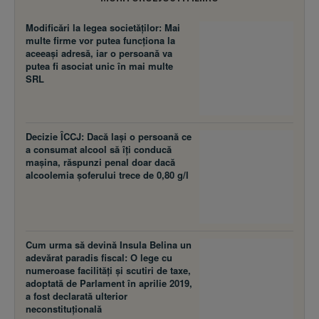
Modificări la legea societăţilor: Mai
multe firme vor putea funcţiona la
aceeaşi adresă, iar o persoană va
putea fi asociat unic în mai multe
SRL
Decizie ÎCCJ: Dacă laşi o persoană ce
a consumat alcool să îţi conducă
maşina, răspunzi penal doar dacă
alcoolemia şoferului trece de 0,80 g/l
Cum urma să devină Insula Belina un
adevărat paradis fiscal: O lege cu
numeroase facilităţi şi scutiri de taxe,
adoptată de Parlament în aprilie 2019,
a fost declarată ulterior
neconstituţională