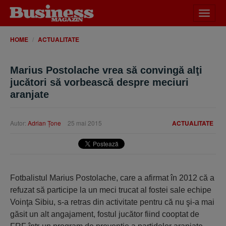
Desch
meniu
HOME
ACTUALITATE
Marius Postolache vrea să convingă alţi
jucători să vorbească despre meciuri
aranjate
Autor:
Adrian Ţone
25 mai 2015
ACTUALITATE
Fotbalistul Marius Postolache, care a afirmat în 2012 că a
refuzat să participe la un meci trucat al fostei sale echipe
Voinţa Sibiu, s-a retras din activitate pentru că nu şi-a mai
găsit un alt angajament, fostul jucător fiind cooptat de