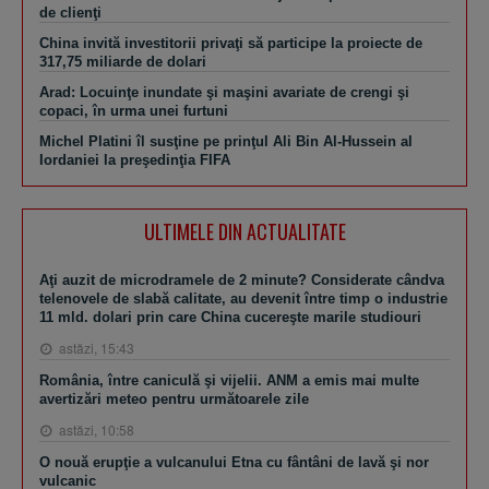
de clienţi
China invită investitorii privaţi să participe la proiecte de
317,75 miliarde de dolari
Arad: Locuinţe inundate şi maşini avariate de crengi şi
copaci, în urma unei furtuni
Michel Platini îl susţine pe prinţul Ali Bin Al-Hussein al
Iordaniei la preşedinţia FIFA
ULTIMELE DIN ACTUALITATE
Aţi auzit de microdramele de 2 minute? Considerate cândva
telenovele de slabă calitate, au devenit între timp o industrie
11 mld. dolari prin care China cucereşte marile studiouri
astăzi, 15:43
România, între caniculă şi vijelii. ANM a emis mai multe
avertizări meteo pentru următoarele zile
astăzi, 10:58
O nouă erupţie a vulcanului Etna cu fântâni de lavă şi nor
vulcanic