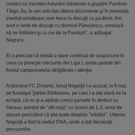
contact cu membrii Adunării Generale a grupării Pandurii
Târgu Jiu, le-am solicitat câteva documente şi în perioada
imediat următoare vom trece la discuţii cu jucătorii. Am
avut o serie de discuţii cu domnul Pârvulescu, urmează
să ne întâlnim şi cu cei de la Pandurii", a adăugat
Negraru.
El a precizat că există o stare continuă de suspiciune în
ceea ce priveşte meciurile din Liga I, unele partide din
finalul campionatului atrăgându-i atenţia.
Acţionarul FC Dinamo, Ionuţ Negoiţă l-a acuzat, la 6 mai,
pe fundaşul Ştefan Bărboianu, pe care l-a dat afară de la
echipă, că nu şi-a apărat corect şansele în derbiul cu
Steaua, pierdut de "alb-roşii" cu scorul de 1-3, omul de
afaceri precizând că ştie toate detaliile "trădării". Ulterior,
Negoiţă a fost la sediul DNA, unde a dat declaraţii
procurorilor.