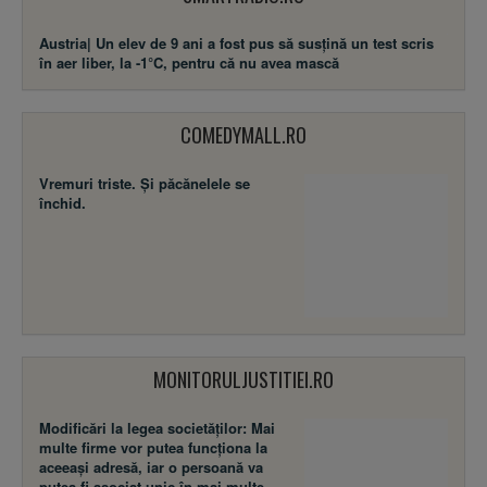
Austria| Un elev de 9 ani a fost pus să susţină un test scris
în aer liber, la -1°C, pentru că nu avea mască
COMEDYMALL.RO
Vremuri triste. Şi păcănelele se
închid.
MONITORULJUSTITIEI.RO
Modificări la legea societăţilor: Mai
multe firme vor putea funcţiona la
aceeaşi adresă, iar o persoană va
putea fi asociat unic în mai multe