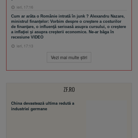
ieri, 17:16
Cum ar arăta o Românie intrată în junk ? Alexandru Nazare,
ministrul finanţelor: Vorbim despre o creştere a costurilor
de finanţare, o influenţă serioasă asupra cursului, o creştere
a inflaţiei şi asupra creşterii economice. Ne-ar băga în
recesiune VIDEO
ieri, 17:13
Vezi mai multe ştiri
ZF.RO
China devastează ultima redută a
industriei germane