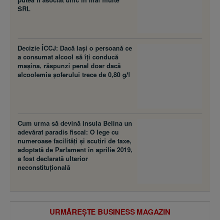
SRL
Decizie ÎCCJ: Dacă laşi o persoană ce
a consumat alcool să îţi conducă
maşina, răspunzi penal doar dacă
alcoolemia şoferului trece de 0,80 g/l
Cum urma să devină Insula Belina un
adevărat paradis fiscal: O lege cu
numeroase facilităţi şi scutiri de taxe,
adoptată de Parlament în aprilie 2019,
a fost declarată ulterior
neconstituţională
URMĂREȘTE BUSINESS MAGAZIN