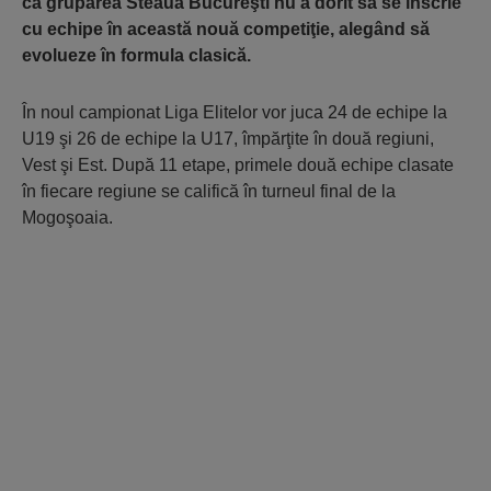
că gruparea Steaua Bucureşti nu a dorit să se înscrie
cu echipe în această nouă competiţie, alegând să
evolueze în formula clasică.
În noul campionat Liga Elitelor vor juca 24 de echipe la
U19 şi 26 de echipe la U17, împărţite în două regiuni,
Vest şi Est. După 11 etape, primele două echipe clasate
în fiecare regiune se califică în turneul final de la
Mogoşoaia.