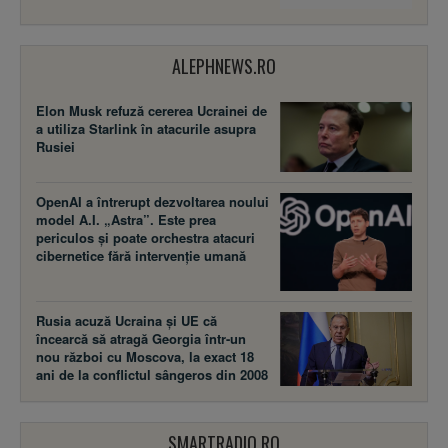
ALEPHNEWS.RO
Elon Musk refuză cererea Ucrainei de
a utiliza Starlink în atacurile asupra
Rusiei
OpenAI a întrerupt dezvoltarea noului
model A.I. „Astra”. Este prea
periculos și poate orchestra atacuri
cibernetice fără intervenție umană
Rusia acuză Ucraina şi UE că
încearcă să atragă Georgia într-un
nou război cu Moscova, la exact 18
ani de la conflictul sângeros din 2008
SMARTRADIO.RO