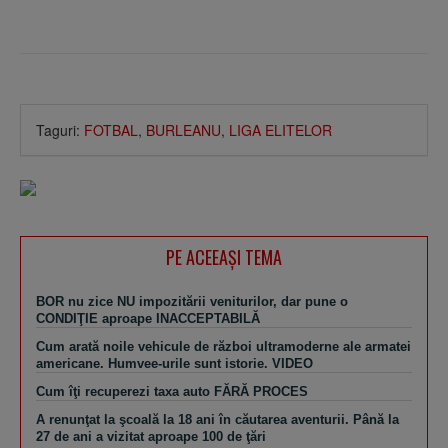
Taguri:
FOTBAL
,
BURLEANU
,
LIGA ELITELOR
PE ACEEAŞI TEMA
BOR nu zice NU impozitării veniturilor, dar pune o
CONDIŢIE aproape INACCEPTABILĂ
Cum arată noile vehicule de război ultramoderne ale armatei
americane. Humvee-urile sunt istorie. VIDEO
Cum îţi recuperezi taxa auto FĂRĂ PROCES
A renunţat la şcoală la 18 ani în căutarea aventurii. Până la
27 de ani a vizitat aproape 100 de ţări