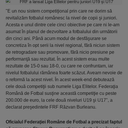
"E un nou sistem competiţional prin care ne dorim să
revitalizăm fotbalul românesc la nivel de copii şi juniori.
Acesta e unul dintre cele cinci obiective pe care ni le-am
asumat în planul de dezvoltare a fotbalului din următorii
din cinci ani. Până acum modul de desfăşurare se
concretiza în opt serii la nivel regional, fără niciun sistem
de retrogradare sau promovare, fără nicio presiune pe
performanţă sau rezultat. În acest sistem erau multe
rezultate de 15-0 sau 18-0, cu care ne confruntam, iar
nivelul fotbalului rămânea foarte scăzut. Aveam nevoie de
o reformă la acest nivel. În acest week-end debutează
cele două competiţii sub numele Liga Elitelor. Federaţia
Română de Fotbal susţine această competiţie cu peste
200.000 de euro, la cele două niveluri U19 şi U17", a
declarat preşedintele FRF Răzvan Burleanu.
Oficialul Federaţiei Române de Fotbal a precizat faptul