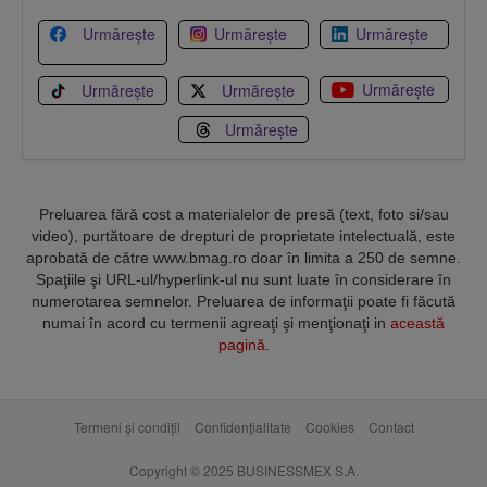
Urmărește
Urmărește
Urmărește
Urmărește
Urmărește
Urmărește
Urmărește
Preluarea fără cost a materialelor de presă (text, foto si/sau
video), purtătoare de drepturi de proprietate intelectuală, este
aprobată de către www.bmag.ro doar în limita a 250 de semne.
Spaţiile şi URL-ul/hyperlink-ul nu sunt luate în considerare în
numerotarea semnelor. Preluarea de informaţii poate fi făcută
numai în acord cu termenii agreaţi şi menţionaţi in
această
pagină
.
Termeni și condiții
Confidențialitate
Cookies
Contact
Copyright © 2025 BUSINESSMEX S.A.