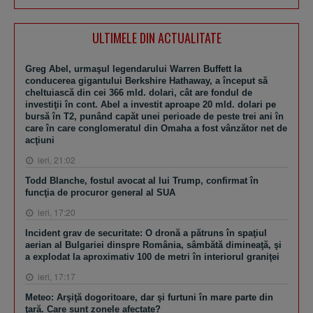
ULTIMELE DIN ACTUALITATE
Greg Abel, urmaşul legendarului Warren Buffett la
conducerea gigantului Berkshire Hathaway, a început să
cheltuiască din cei 366 mld. dolari, cât are fondul de
investiţii în cont. Abel a investit aproape 20 mld. dolari pe
bursă în T2, punând capăt unei perioade de peste trei ani în
care în care conglomeratul din Omaha a fost vânzător net de
acţiuni
ieri, 21:02
Todd Blanche, fostul avocat al lui Trump, confirmat în
funcţia de procuror general al SUA
ieri, 17:20
Incident grav de securitate: O dronă a pătruns în spaţiul
aerian al Bulgariei dinspre România, sâmbătă dimineaţă, şi
a explodat la aproximativ 100 de metri în interiorul graniţei
ieri, 17:17
Meteo: Arşiţă dogoritoare, dar şi furtuni în mare parte din
ţară. Care sunt zonele afectate?