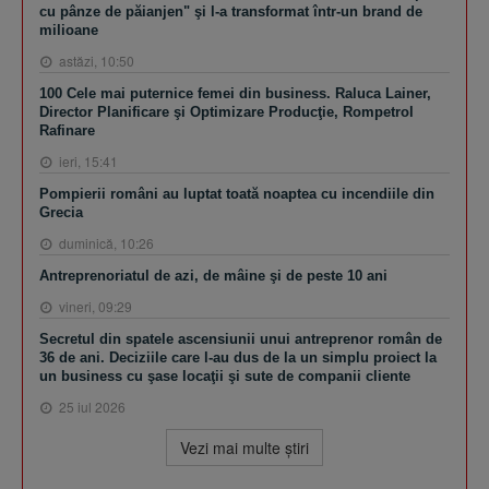
cu pânze de păianjen" şi l-a transformat într-un brand de
milioane
astăzi, 10:50
100 Cele mai puternice femei din business. Raluca Lainer,
Director Planificare şi Optimizare Producţie, Rompetrol
Rafinare
ieri, 15:41
Pompierii români au luptat toată noaptea cu incendiile din
Grecia
duminică, 10:26
Antreprenoriatul de azi, de mâine şi de peste 10 ani
vineri, 09:29
Secretul din spatele ascensiunii unui antreprenor român de
36 de ani. Deciziile care l-au dus de la un simplu proiect la
un business cu şase locaţii şi sute de companii cliente
25 iul 2026
Vezi mai multe ştiri