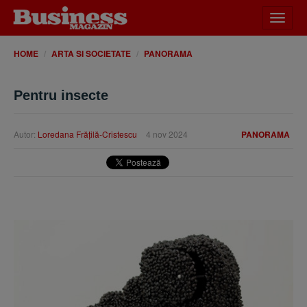
Desch
meniu
HOME
ARTA SI SOCIETATE
PANORAMA
Pentru insecte
Autor:
Loredana Frăţilă-Cristescu
4 nov 2024
PANORAMA