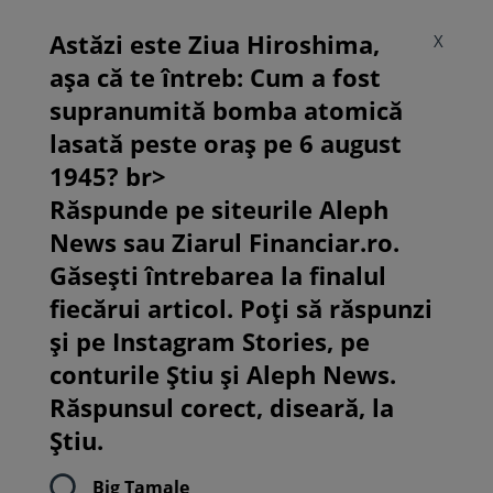
Astăzi este Ziua Hiroshima,
X
așa că te întreb: Cum a fost
supranumită bomba atomică
lasată peste oraș pe 6 august
1945? br>
Răspunde pe siteurile Aleph
News sau Ziarul Financiar.ro.
Găsești întrebarea la finalul
fiecărui articol. Poți să răspunzi
și pe Instagram Stories, pe
conturile Știu și Aleph News.
Răspunsul corect, diseară, la
Știu.
Big Tamale