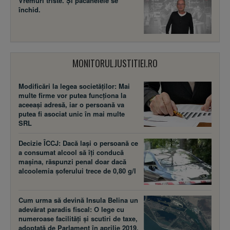
Vremuri triste. Şi păcănelele se
închid.
MONITORULJUSTITIEI.RO
Modificări la legea societăţilor: Mai
multe firme vor putea funcţiona la
aceeaşi adresă, iar o persoană va
putea fi asociat unic în mai multe
SRL
Decizie ÎCCJ: Dacă laşi o persoană ce
a consumat alcool să îţi conducă
maşina, răspunzi penal doar dacă
alcoolemia şoferului trece de 0,80 g/l
Cum urma să devină Insula Belina un
adevărat paradis fiscal: O lege cu
numeroase facilităţi şi scutiri de taxe,
adoptată de Parlament în aprilie 2019,