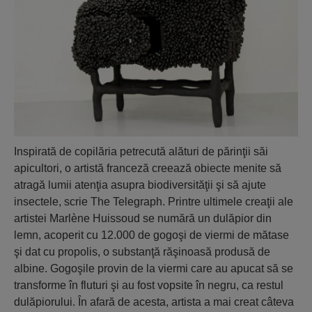
Inspirată de copilăria petrecută alături de părinţii săi
apicultori, o artistă franceză creează obiecte menite să
atragă lumii atenţia asupra biodiversităţii şi să ajute
insectele, scrie The Telegraph. Printre ultimele creaţii ale
artistei Marlène Huissoud se numără un dulăpior din
lemn, acoperit cu 12.000 de gogoşi de viermi de mătase
şi dat cu propolis, o substanţă răşinoasă produsă de
albine. Gogoşile provin de la viermi care au apucat să se
transforme în fluturi şi au fost vopsite în negru, ca restul
dulăpiorului. În afară de acesta, artista a mai creat câteva