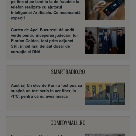
pe tine și pe familia ta de fraudele la
telefon realizate cu ajutorul
Inteligenței Artificiale. Ce recomandă
experții
Curtea de Apel București dă undă
verde pentru începerea judecării lui
Florian Coldea, fost prim-adjunct
SRI, în cel mai delicat dosar de
corupție al DNA
SMARTRADIO.RO
Austria| Un elev de 9 ani a fost pus să
susţină un test scris în aer liber, la
-1°C, pentru că nu avea mască
COMEDYMALL.RO