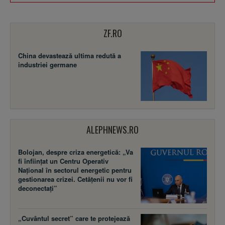
ZF.RO
China devastează ultima redută a
industriei germane
ALEPHNEWS.RO
Bolojan, despre criza energetică: „Va
fi înființat un Centru Operativ
Național în sectorul energetic pentru
gestionarea crizei. Cetățenii nu vor fi
deconectați”
„Cuvântul secret” care te protejează