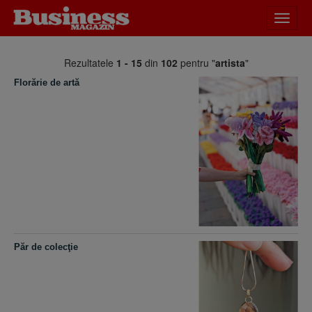
Desch
meniu
Rezultatele
1 - 15
din
102
pentru "
artista
"
Florărie de artă
Păr de colecţie