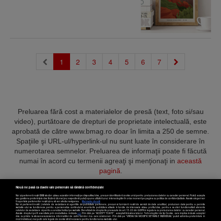
(current)
1
2
3
4
5
6
7
Preluarea fără cost a materialelor de presă (text, foto si/sau
video), purtătoare de drepturi de proprietate intelectuală, este
aprobată de către www.bmag.ro doar în limita a 250 de semne.
Spaţiile şi URL-ul/hyperlink-ul nu sunt luate în considerare în
numerotarea semnelor. Preluarea de informaţii poate fi făcută
numai în acord cu termenii agreaţi şi menţionaţi in
această
pagină
.
Nouă ne pasă ca datele tale personale să rămână confidențiale
Noi și partenerii noștri
589
stocăm și/sau accesăm informații pe dispozitivul dvs., precum identificatorii cookie unici pentru prelucrarea datelor cu caracter personal. Puteți accepta
sau gestiona preferințele dvs. făcând clic mai jos, respectiv vă puteți opune utilizării unui interes legitim în orice moment pe pagina cu politica de confidențialitate. Aceste alegeri vor
fi raportate partenerilor noștri și nu vă vor afecta navigarea.
Mai multe detalii
Noi si partenerii nostri (retelele de socializare si agentiile de publicitate partenere, precum si furnizorii nostri de servicii de date analitice) prelucram date pentru a permite
Termeni și condiții
Confidențialitate
Cookies
Contact
website-ului sa functioneze, pentru a personaliza continutul si anunturile publicitare afisate in functie de interesele si/sau profilul dvs., pentru a va oferi functionalitati aferente
retelelor de socializare si pentru a analiza traficul pe website. Beneficiati de drepturile prevazute de art. 15-22 din GDPR in legatura cu prelucrarea datelor cu caracter personal.
Aceste drepturi pot fi exercitate prin modalitatea indicata
aici
. Prin click pe “ACCEPT TOATE”, acceptati folosirea tuturor Tehnologiilor de tip Cookie, care implica inclusiv acceptul
dvs. cu privire la stocarea/accesarea informatiilor de catre Vendor-ii cu care colaboram. Prin click pe “VREAU SA MODIFIC SETARILE INDIVIDUAL” puteti schimba preferintele in
mod individual, mai putin cele legate de cookie strict necesare pentru functionarea website-ului.