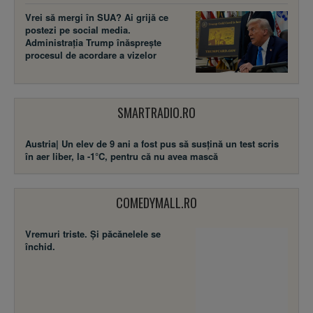
Vrei să mergi în SUA? Ai grijă ce
postezi pe social media.
Administrația Trump înăsprește
procesul de acordare a vizelor
SMARTRADIO.RO
Austria| Un elev de 9 ani a fost pus să susţină un test scris
în aer liber, la -1°C, pentru că nu avea mască
COMEDYMALL.RO
Vremuri triste. Şi păcănelele se
închid.