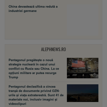
China devastează ultima redută a
industriei germane
ALEPHNEWS.RO
Pentagonul pregătește o nouă
strategie nucleară în cazul unui
conflict cu Rusia sau China. La ce
opțiuni militare ar putea recurge
Trump
Pentagonul declasifică a cincea
tranșă de documente privind OZN-
urile și viața extraterestră. Sunt 41 de
materiale noi, inclusiv imagini și
videoclipuri