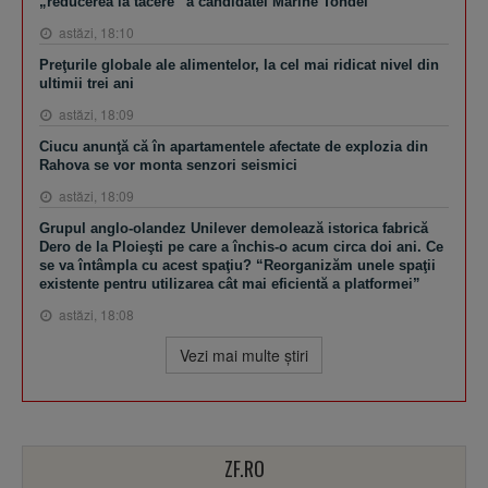
„reducerea la tăcere” a candidatei Marine Tondel
astăzi, 18:10
Preţurile globale ale alimentelor, la cel mai ridicat nivel din
ultimii trei ani
astăzi, 18:09
Ciucu anunţă că în apartamentele afectate de explozia din
Rahova se vor monta senzori seismici
astăzi, 18:09
Grupul anglo-olandez Unilever demolează istorica fabrică
Dero de la Ploieşti pe care a închis-o acum circa doi ani. Ce
se va întâmpla cu acest spaţiu? “Reorganizăm unele spaţii
existente pentru utilizarea cât mai eficientă a platformei”
astăzi, 18:08
Vezi mai multe ştiri
ZF.RO