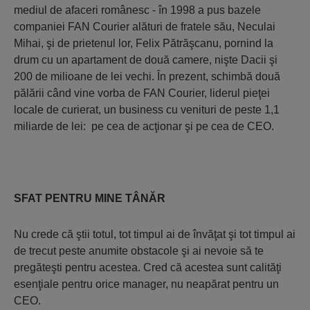
mediul de afaceri românesc - în 1998 a pus bazele
companiei FAN Courier alături de fratele său, Neculai
Mihai, şi de prietenul lor, Felix Pătrăşcanu, pornind la
drum cu un apartament de două camere, nişte Dacii şi
200 de milioane de lei vechi. În prezent, schimbă două
pălării când vine vorba de FAN Courier, liderul pieţei
locale de curierat, un business cu venituri de peste 1,1
miliarde de lei: pe cea de acţionar şi pe cea de CEO.
SFAT PENTRU MINE TÂNĂR
Nu crede că ştii totul, tot timpul ai de învăţat şi tot timpul ai
de trecut peste anumite obstacole şi ai nevoie să te
pregăteşti pentru acestea. Cred că acestea sunt calităţi
esenţiale pentru orice manager, nu neapărat pentru un
CEO.