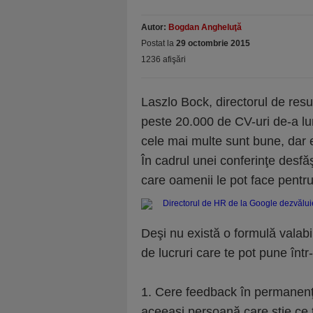
Autor:
Bogdan Angheluţă
Postat la
29 octombrie 2015
1236 afişări
Laszlo Bock, directorul de res
peste 20.000 de CV-uri de-a lun
cele mai multe sunt bune, dar e
În cadrul unei conferinţe desfăş
care oamenii le pot face pentr
Deşi nu există o formulă valabi
de lucruri care te pot pune înt
1. Cere feedback în permanenţ
aceeaşi persoană care ştie ce 