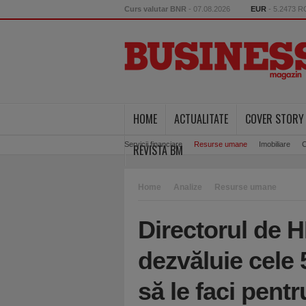
Curs valutar BNR
- 07.08.2026
EUR
- 5.2473 
HOME
ACTUALITATE
COVER STORY
Servicii financiare
Resurse umane
Imobiliare
C
REVISTA BM
Home
Analize
Resurse umane
Directorul de 
dezvăluie cele 
să le faci pent