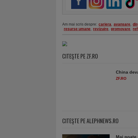
Am mai scris despre:
cariera
,
avansare
,
dir
resurse umane
,
revizuire
,
promovare
,
re
CITEŞTE PE ZF.RO
China deva
ZF.RO
CITEŞTE PE ALEPHNEWS.RO
Mai poate 