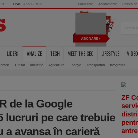
RON
USD
- 4.5595 RON
Publicitate
Abonamente
Politica de
ABONARE
LIDERI
ANALIZE
TECH
MEET THE CEO
LIFESTYLE
VIDEO
omerţ
Turism
Industrie
Agricultură
Energie
Transporturi
Infografice
ZF C
HR de la Google
servi
distr
5 lucruri pe care trebuie
pentr
ru a avansa în carieră
antre