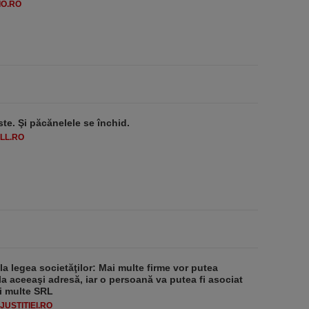
O.RO
ste. Şi păcănelele se închid.
LL.RO
 la legea societăţilor: Mai multe firme vor putea
la aceeaşi adresă, iar o persoană va putea fi asociat
i multe SRL
USTITIEI.RO