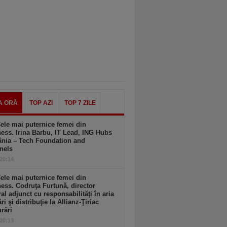
A ORĂ
TOP AZI
TOP 7 ZILE
ele mai puternice femei din
ess. Irina Barbu, IT Lead, ING Hubs
nia – Tech Foundation and
nels
 20:14
ele mai puternice femei din
ess. Codruţa Furtună, director
al adjunct cu responsabilităţi în aria
ri şi distribuţie la Allianz-Ţiriac
rări
 20:13