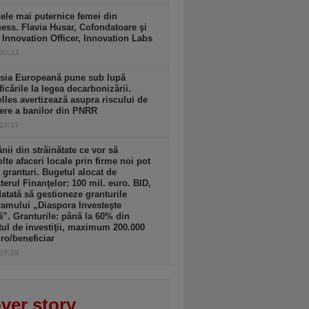
ele mai puternice femei din
ess. Flavia Husar, Cofondatoare şi
 Innovation Officer, Innovation Labs
 20:13
sia Europeană pune sub lupă
icările la legea decarbonizării.
lles avertizează asupra riscului de
ere a banilor din PNRR
 19:17
ii din străinătate ce vor să
lte afaceri locale prin firme noi pot
 granturi. Bugetul alocat de
terul Finanţelor: 100 mil. euro. BID,
tată să gestioneze granturile
amului „Diaspora Investeşte
”. Granturile: până la 60% din
tul de investiţii, maximum 200.000
ro/beneficiar
 19:16
ver story