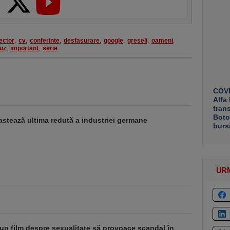
ector
,
cv
,
conferinte
,
desfasurare
,
google
,
greseli
,
oameni
,
fuz
,
important
,
serie
COVE
Alfa
tran
Boto
stează ultima redută a industriei germane
burs
UR
un film despre sexualitate să provoace scandal în