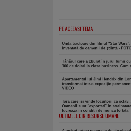
PE ACEEASI TEMA
Unda tractoare din filmul "Star Wars",
inventată de oamenii de ştiinţă - FOT
Tânărul care a zburat în jurul lumii c
300 de dolari la clasa business. Cum 
Apartamentul lui Jimi Hendrix din Lo
transformat într-o expoziţie permanent
VIDEO
Tara care isi vinde locuitorii ca sclavi.
Oamenii sunt "exportati" in strainatat
lucreaza in conditii de munca fortata
ULTIMELE DIN RESURSE UMANE
A apărut prima generaţie de absolven