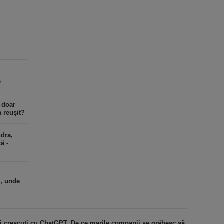
O
u doar
a reuşit?
ndra,
ă -
e, unde
ţi crescuţi cu ChatGPT. De ce marile companii se grăbesc să