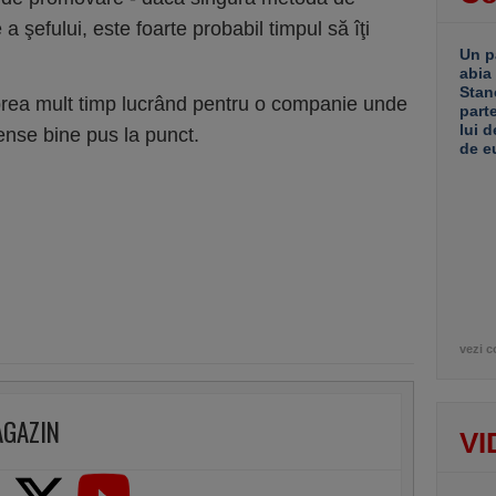
a şefului, este foarte probabil timpul să îţi
Un p
abia
Stan
i prea mult timp lucrând pentru o companie unde
part
lui d
nse bine pus la punct.
de e
vezi c
AGAZIN
VI