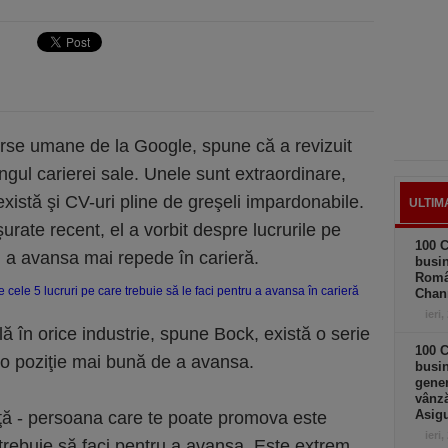
urse umane de la Google, spune că a revizuit
gul carierei sale. Unele sunt extraordinare,
xistă şi CV-uri pline de greşeli impardonabile.
ULTIM
urate recent, el a vorbit despre lucrurile pe
100 C
u a avansa mai repede în carieră.
busin
Româ
Chan
ieri,
lă în orice industrie, spune Bock, există o serie
100 C
r-o poziţie mai bună de a avansa.
busin
gener
vânză
Asigu
ă - persoana care te poate promova este
ieri,
trebuie să faci pentru a avansa. Este extrem