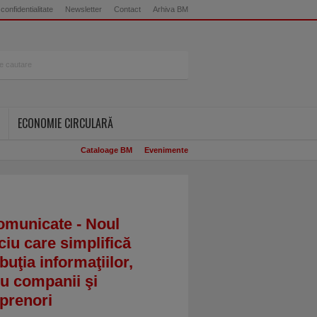
 confidentialitate
Newsletter
Contact
Arhiva BM
ECONOMIE CIRCULARĂ
Cataloage BM
Evenimente
omunicate - Noul
ciu care simplifică
ibuţia informaţiilor,
u companii şi
prenori