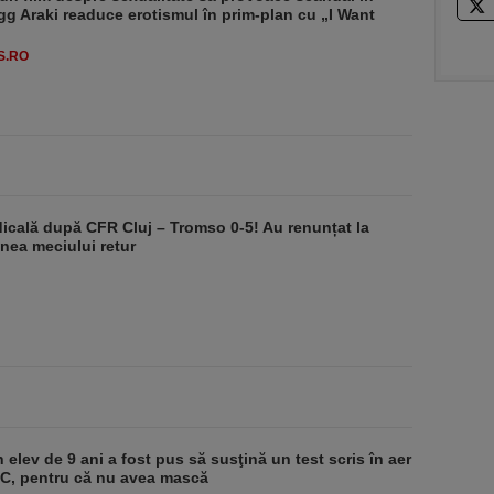
g Araki readuce erotismul în prim-plan cu „I Want
S.RO
dicală după CFR Cluj – Tromso 0-5! Au renunțat la
nea meciului retur
 elev de 9 ani a fost pus să susţină un test scris în aer
-1°C, pentru că nu avea mască