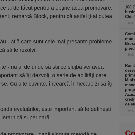
i ce ai de făcut pentru a obţine acea promovare.
100 C
busin
stent, remarcă Block, pentru că astfel ţi-ai putea
Chief
ieri,
Comi
modif
tău - află care sunt cele mai presante probleme
Bruxe
pierd
că să le rezolvi.
ieri,
Român
te - nu ai de unde să ştii ce slujbă vei avea
dezvo
ortant să îţi dezvolţi o serie de abilităţi care
primi
Minis
verse. Cu alte cuvinte, încearcă în fiecare zi să îţi
manda
progr
Acasă
credi
de eu
ioada evaluărilor, este important să te defineşti
ieri,
 ierarhică superioară.
Co
le de promovare - dacă singura metodă de