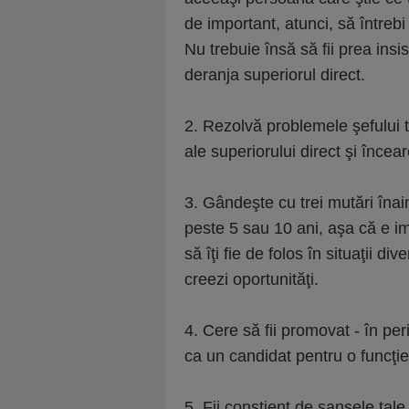
de important, atunci, să întreb
Nu trebuie însă să fii prea insi
deranja superiorul direct.
2. Rezolvă problemele şefului 
ale superiorului direct şi încear
3. Gândeşte cu trei mutări înain
peste 5 sau 10 ani, aşa că e imp
să îţi fie de folos în situaţii di
creezi oportunităţi.
4. Cere să fii promovat - în per
ca un candidat pentru o funcţie
5. Fii conştient de şansele ta