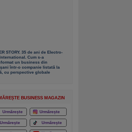
R STORY. 35 de ani de Electro-
 International. Cum s-a
sformat un business din
şani într-o companie listată la
ă, cu perspective globale
MĂREȘTE BUSINESS MAGAZIN
Urmărește
Urmărește
Urmărește
Urmărește