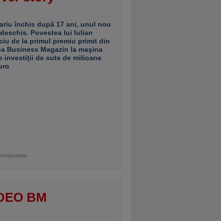
ariu închis după 17 ani, unul nou
 deschis. Povestea lui Iulian
ciu de la primul premiu primit din
ea Business Magazin la maşina
e investiţii de sute de milioane
uro
ontinuarea
DEO BM