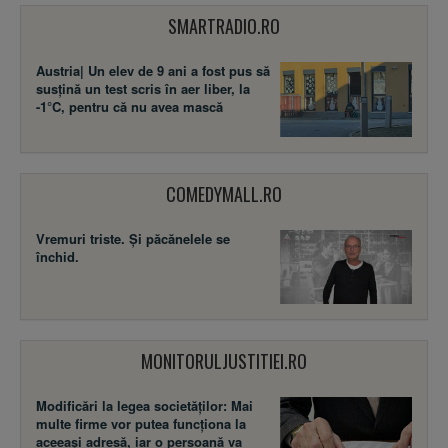
SMARTRADIO.RO
Austria| Un elev de 9 ani a fost pus să
susţină un test scris în aer liber, la
-1°C, pentru că nu avea mască
COMEDYMALL.RO
Vremuri triste. Şi păcănelele se
închid.
MONITORULJUSTITIEI.RO
Modificări la legea societăţilor: Mai
multe firme vor putea funcţiona la
aceeaşi adresă, iar o persoană va