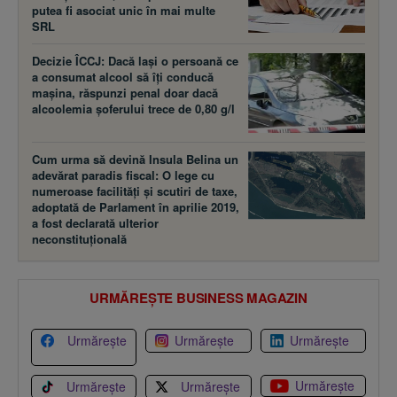
putea fi asociat unic în mai multe
SRL
Decizie ÎCCJ: Dacă laşi o persoană ce
a consumat alcool să îţi conducă
maşina, răspunzi penal doar dacă
alcoolemia şoferului trece de 0,80 g/l
Cum urma să devină Insula Belina un
adevărat paradis fiscal: O lege cu
numeroase facilităţi şi scutiri de taxe,
adoptată de Parlament în aprilie 2019,
a fost declarată ulterior
neconstituţională
URMĂREȘTE BUSINESS MAGAZIN
Urmărește
Urmărește
Urmărește
Urmărește
Urmărește
Urmărește