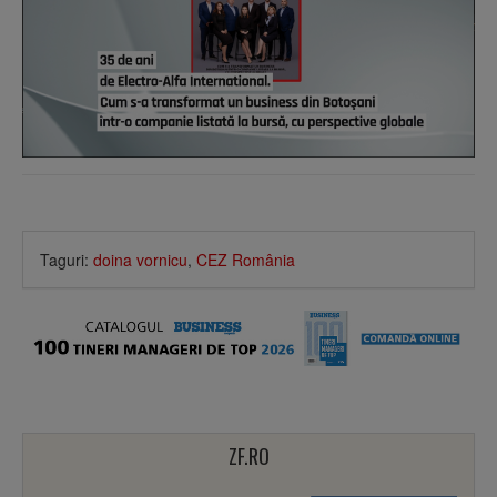
Taguri:
doina vornicu
,
CEZ România
ZF.RO