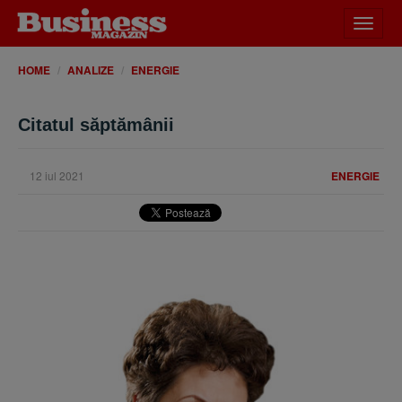
Desch
meniu
HOME
ANALIZE
ENERGIE
Citatul săptămânii
12 iul 2021
ENERGIE