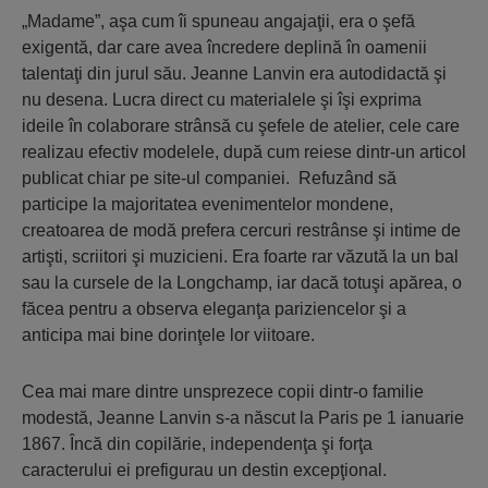
„Madame”, aşa cum îi spuneau angajaţii, era o şefă
exigentă, dar care avea încredere deplină în oamenii
talentaţi din jurul său. Jeanne Lanvin era autodidactă şi
nu desena. Lucra direct cu materialele şi îşi exprima
ideile în colaborare strânsă cu şefele de atelier, cele care
realizau efectiv modelele, după cum reiese dintr-un articol
publicat chiar pe site-ul companiei. Refuzând să
participe la majoritatea evenimentelor mondene,
creatoarea de modă prefera cercuri restrânse şi intime de
artişti, scriitori şi muzicieni. Era foarte rar văzută la un bal
sau la cursele de la Longchamp, iar dacă totuşi apărea, o
făcea pentru a observa eleganţa pariziencelor şi a
anticipa mai bine dorinţele lor viitoare.
Cea mai mare dintre unsprezece copii dintr-o familie
modestă, Jeanne Lanvin s-a născut la Paris pe 1 ianuarie
1867. Încă din copilărie, independenţa şi forţa
caracterului ei prefigurau un destin excepţional.