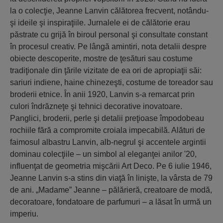
la o colecţie, Jeanne Lanvin călătorea frecvent, notându-
şi ideile şi inspiraţiile. Jurnalele ei de călătorie erau
păstrate cu grijă în biroul personal şi consultate constant
în procesul creativ. Pe lângă amintiri, nota detalii despre
obiecte descoperite, mostre de ţesături sau costume
tradiţionale din ţările vizitate de ea ori de apropiaţii săi:
sariuri indiene, haine chinezeşti, costume de toreador sau
broderii etnice. În anii 1920, Lanvin s-a remarcat prin
culori îndrăzneţe şi tehnici decorative inovatoare.
Panglici, broderii, perle şi detalii preţioase împodobeau
rochiile fără a compromite croiala impecabilă. Alături de
faimosul albastru Lanvin, alb-negrul şi accentele argintii
dominau colecţiile – un simbol al eleganţei anilor '20,
influenţat de geometria mişcării Art Deco. Pe 6 iulie 1946,
Jeanne Lanvin s-a stins din viaţă în linişte, la vârsta de 79
de ani. „Madame” Jeanne – pălărieră, creatoare de modă,
decoratoare, fondatoare de parfumuri – a lăsat în urmă un
imperiu.