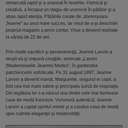
remarcată rapid şi a avansat în ierarhie. Harnică şi
creativă, a început un stagiu de ucenicie în pălărie şi a
atras rapid atenţia. Pălăriile create de „domnişoara
Jeanne” au avut mare succes, iar visul de a-şi deschide
propriul magazin a prins contur. Visul a devenit realitate
la vârsta de 22 de ani.
Prin multe sacrificii şi perseverenţă, Jeanne Lanvin a
reuşit să-şi impună creaţiile, semnate „Lanvin
(Mademoiselle Jeanne) Modes”, în garderoba
pariziencelor sofisticate. Pe 31 august 1897, Jeanne
Lanvin a devenit mamă. Marguerite, singurul ei copil, a
fost cea mai mare iubire şi principala sursă de inspiraţie.
Din legătura lor s-a născut una dintre cele mai faimoase
case de modă franceze. Vizionară autentică, Jeanne
Lanvin a captat spiritul vremii şi a condus casa de modă
spre culmile eleganţei şi modernităţii.