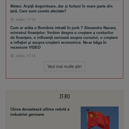
Meteo: Arşiţă dogoritoare, dar şi furtuni în mare parte din
ţară. Care sunt zonele afectate?
astăzi, 17:16
Cum ar arăta o Românie intrată în junk ? Alexandru Nazare,
ministrul finanţelor: Vorbim despre o creştere a costurilor
de finanţare, o influenţă serioasă asupra cursului, o creştere
a inflaţiei şi asupra creşterii economice. Ne-ar băga în
recesiune VIDEO
astăzi, 17:13
Vezi mai multe ştiri
ZF.RO
China devastează ultima redută a
industriei germane