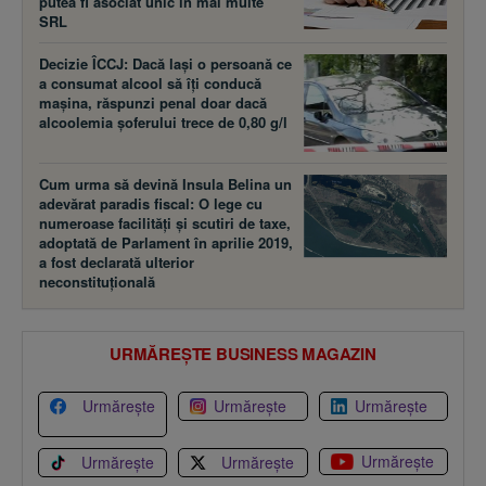
putea fi asociat unic în mai multe
SRL
Decizie ÎCCJ: Dacă laşi o persoană ce
a consumat alcool să îţi conducă
maşina, răspunzi penal doar dacă
alcoolemia şoferului trece de 0,80 g/l
Cum urma să devină Insula Belina un
adevărat paradis fiscal: O lege cu
numeroase facilităţi şi scutiri de taxe,
adoptată de Parlament în aprilie 2019,
a fost declarată ulterior
neconstituţională
URMĂREȘTE BUSINESS MAGAZIN
Urmărește
Urmărește
Urmărește
Urmărește
Urmărește
Urmărește