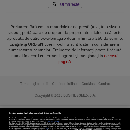
Urmărește
Preluarea fără cost a materialelor de presă (text, foto si/sau
video), purtătoare de drepturi de proprietate intelectuală, este
aprobată de către www.bmag.ro doar în limita a 250 de semne.
Spaţiile şi URL-ul/hyperlink-ul nu sunt luate în considerare în
numerotarea semnelor. Preluarea de informaţii poate fi făcută
numai în acord cu termenii agreaţi şi menţionaţi in
această
pagină
.
Termeni și condiții
Confidențialitate
Cookies
Contact
Copyright © 2025 BUSINESSMEX S.A.
Nouă ne pasă ca datele tale personale să rămână confidențiale
Noi și partenerii noștri
589
stocăm și/sau accesăm informații pe dispozitivul dvs., precum identificatorii cookie unici pentru prelucrarea datelor cu caracter personal. Puteți accepta
sau gestiona preferințele dvs. făcând clic mai jos, respectiv vă puteți opune utilizării unui interes legitim în orice moment pe pagina cu politica de confidențialitate. Aceste alegeri vor
fi raportate partenerilor noștri și nu vă vor afecta navigarea.
Mai multe detalii
Noi si partenerii nostri (retelele de socializare si agentiile de publicitate partenere, precum si furnizorii nostri de servicii de date analitice) prelucram date pentru a permite
website-ului sa functioneze, pentru a personaliza continutul si anunturile publicitare afisate in functie de interesele si/sau profilul dvs., pentru a va oferi functionalitati aferente
retelelor de socializare si pentru a analiza traficul pe website. Beneficiati de drepturile prevazute de art. 15-22 din GDPR in legatura cu prelucrarea datelor cu caracter personal.
Aceste drepturi pot fi exercitate prin modalitatea indicata
aici
. Prin click pe “ACCEPT TOATE”, acceptati folosirea tuturor Tehnologiilor de tip Cookie, care implica inclusiv acceptul
dvs. cu privire la stocarea/accesarea informatiilor de catre Vendor-ii cu care colaboram. Prin click pe “VREAU SA MODIFIC SETARILE INDIVIDUAL” puteti schimba preferintele in