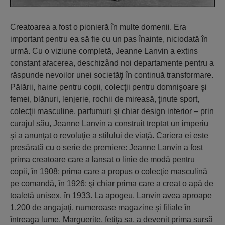
Creatoarea a fost o pionieră în multe domenii. Era
important pentru ea să fie cu un pas înainte, niciodată în
urmă. Cu o viziune completă, Jeanne Lanvin a extins
constant afacerea, deschizând noi departamente pentru a
răspunde nevoilor unei societăţi în continuă transformare.
Pălării, haine pentru copii, colecţii pentru domnişoare şi
femei, blănuri, lenjerie, rochii de mireasă, ţinute sport,
colecţii masculine, parfumuri şi chiar design interior – prin
curajul său, Jeanne Lanvin a construit treptat un imperiu
şi a anunţat o revoluţie a stilului de viaţă. Cariera ei este
presărată cu o serie de premiere: Jeanne Lanvin a fost
prima creatoare care a lansat o linie de modă pentru
copii, în 1908; prima care a propus o colecţie masculină
pe comandă, în 1926; şi chiar prima care a creat o apă de
toaletă unisex, în 1933. La apogeu, Lanvin avea aproape
1.200 de angajaţi, numeroase magazine şi filiale în
întreaga lume. Marguerite, fetiţa sa, a devenit prima sursă