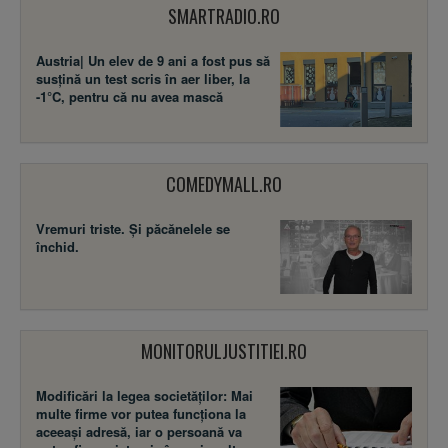
SMARTRADIO.RO
Austria| Un elev de 9 ani a fost pus să
susţină un test scris în aer liber, la
-1°C, pentru că nu avea mască
COMEDYMALL.RO
Vremuri triste. Şi păcănelele se
închid.
MONITORULJUSTITIEI.RO
Modificări la legea societăţilor: Mai
multe firme vor putea funcţiona la
aceeaşi adresă, iar o persoană va