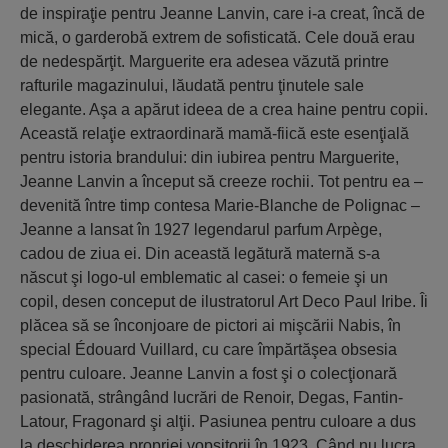
de inspiraţie pentru Jeanne Lanvin, care i-a creat, încă de
mică, o garderobă extrem de sofisticată. Cele două erau
de nedespărţit. Marguerite era adesea văzută printre
rafturile magazinului, lăudată pentru ţinutele sale
elegante. Aşa a apărut ideea de a crea haine pentru copii.
Această relaţie extraordinară mamă-fiică este esenţială
pentru istoria brandului: din iubirea pentru Marguerite,
Jeanne Lanvin a început să creeze rochii. Tot pentru ea –
devenită între timp contesa Marie-Blanche de Polignac –
Jeanne a lansat în 1927 legendarul parfum Arpège,
cadou de ziua ei. Din această legătură maternă s-a
născut şi logo-ul emblematic al casei: o femeie şi un
copil, desen conceput de ilustratorul Art Deco Paul Iribe. Îi
plăcea să se înconjoare de pictori ai mişcării Nabis, în
special Édouard Vuillard, cu care împărtăşea obsesia
pentru culoare. Jeanne Lanvin a fost şi o colecţionară
pasionată, strângând lucrări de Renoir, Degas, Fantin-
Latour, Fragonard şi alţii. Pasiunea pentru culoare a dus
la deschiderea propriei vopsitorii în 1923. Când nu lucra