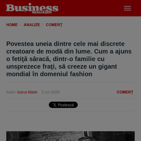
Desch
meniu
HOME
ANALIZE
COMERȚ
Povestea uneia dintre cele mai discrete
creatoare de modă din lume. Cum a ajuns
o fetiţă săracă, dintr-o familie cu
unsprezece fraţi, să creeze un gigant
mondial în domeniul fashion
Autor:
Ioana Matei
2 iun 2025
COMERȚ