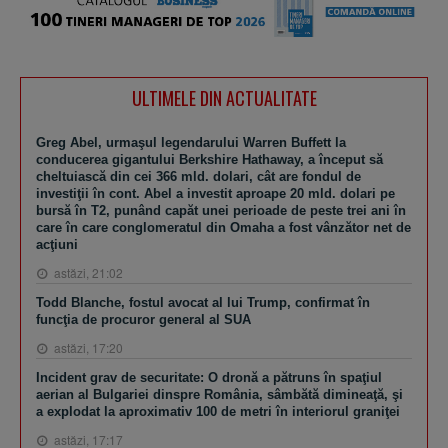
ULTIMELE DIN ACTUALITATE
Greg Abel, urmaşul legendarului Warren Buffett la
conducerea gigantului Berkshire Hathaway, a început să
cheltuiască din cei 366 mld. dolari, cât are fondul de
investiţii în cont. Abel a investit aproape 20 mld. dolari pe
bursă în T2, punând capăt unei perioade de peste trei ani în
care în care conglomeratul din Omaha a fost vânzător net de
acţiuni
astăzi, 21:02
Todd Blanche, fostul avocat al lui Trump, confirmat în
funcţia de procuror general al SUA
astăzi, 17:20
Incident grav de securitate: O dronă a pătruns în spaţiul
aerian al Bulgariei dinspre România, sâmbătă dimineaţă, şi
a explodat la aproximativ 100 de metri în interiorul graniţei
astăzi, 17:17