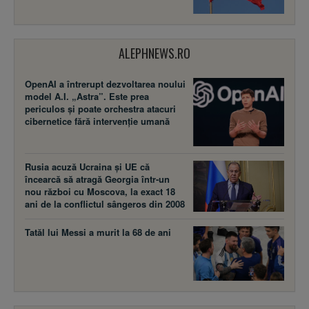
ALEPHNEWS.RO
OpenAI a întrerupt dezvoltarea noului
model A.I. „Astra”. Este prea
periculos și poate orchestra atacuri
cibernetice fără intervenție umană
Rusia acuză Ucraina şi UE că
încearcă să atragă Georgia într-un
nou război cu Moscova, la exact 18
ani de la conflictul sângeros din 2008
Tatăl lui Messi a murit la 68 de ani