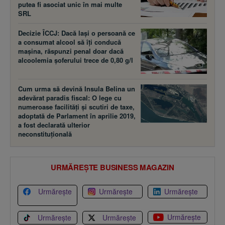
putea fi asociat unic în mai multe
SRL
Decizie ÎCCJ: Dacă laşi o persoană ce
a consumat alcool să îţi conducă
maşina, răspunzi penal doar dacă
alcoolemia şoferului trece de 0,80 g/l
Cum urma să devină Insula Belina un
adevărat paradis fiscal: O lege cu
numeroase facilităţi şi scutiri de taxe,
adoptată de Parlament în aprilie 2019,
a fost declarată ulterior
neconstituţională
URMĂREȘTE BUSINESS MAGAZIN
Urmărește
Urmărește
Urmărește
Urmărește
Urmărește
Urmărește