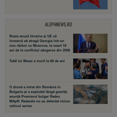
ALEPHNEWS.RO
Rusia acuză Ucraina şi UE că
încearcă să atragă Georgia într-un
nou război cu Moscova, la exact 18
ani de la conflictul sângeros din 2008
Tatăl lui Messi a murit la 68 de ani
O dronă a intrat din România în
Bulgaria și a explodat lângă graniță,
anunță Premierul bulgar Radev.
MApN: Radarele nu au detectat niciun
vehicul aerian