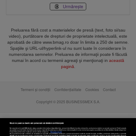
Urmărește
Preluarea fără cost a materialelor de presă (text, foto si/sau
video), purtătoare de drepturi de proprietate intelectuală, este
aprobată de către www.bmag.ro doar în limita a 250 de semne.
Spaţiile şi URL-ul/hyperlink-ul nu sunt luate în considerare în
numerotarea semnelor. Preluarea de informaţii poate fi făcută
numai în acord cu termenii agreaţi şi menţionaţi in
această
pagină
.
Termeni și condiții
Confidențialitate
Cookies
Contact
Copyright © 2025 BUSINESSMEX S.A.
Nouă ne pasă ca datele tale personale să rămână confidențiale
Noi și partenerii noștri
589
stocăm și/sau accesăm informații pe dispozitivul dvs., precum identificatorii cookie unici pentru prelucrarea datelor cu caracter personal. Puteți accepta
sau gestiona preferințele dvs. făcând clic mai jos, respectiv vă puteți opune utilizării unui interes legitim în orice moment pe pagina cu politica de confidențialitate. Aceste alegeri vor
fi raportate partenerilor noștri și nu vă vor afecta navigarea.
Mai multe detalii
Noi si partenerii nostri (retelele de socializare si agentiile de publicitate partenere, precum si furnizorii nostri de servicii de date analitice) prelucram date pentru a permite
website-ului sa functioneze, pentru a personaliza continutul si anunturile publicitare afisate in functie de interesele si/sau profilul dvs., pentru a va oferi functionalitati aferente