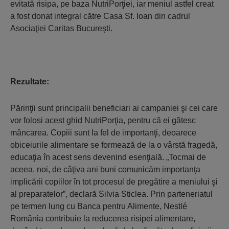
evitată risipa, pe baza NutriPorţiei, iar meniul astfel creat
a fost donat integral către Casa Sf. Ioan din cadrul
Asociaţiei Caritas Bucureşti.
Rezultate:
Părinţii sunt principalii beneficiari ai campaniei şi cei care
vor folosi acest ghid NutriPorţia, pentru că ei gătesc
mâncarea. Copiii sunt la fel de importanţi, deoarece
obiceiurile alimentare se formează de la o vârstă fragedă,
educaţia în acest sens devenind esenţială. „Tocmai de
aceea, noi, de câţiva ani buni comunicăm importanţa
implicării copiilor în tot procesul de pregătire a meniului şi
al preparatelor”, declară Silvia Sticlea. Prin parteneriatul
pe termen lung cu Banca pentru Alimente, Nestlé
România contribuie la reducerea risipei alimentare,