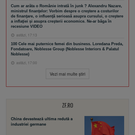
Cum ar arăta o Românie intrată în junk ? Alexandru Nazare,
ministrul finanţelor: Vorbim despre o creştere a costurilor
de finanţare, o influenţă serioasă asupra cursului, o creştere
a inflaţiei şi asupra creşterii economice. Ne-ar băga în
recesiune VIDEO
astăzi, 17:13
100 Cele mai puternice femei din business. Loredana Preda,
Fondatoare, Noblesse Group (Noblesse Interiors & Palatul
Noblesse)
astăzi, 17:00
Vezi mai multe ştiri
ZF.RO
China devastează ultima redută a
industriei germane