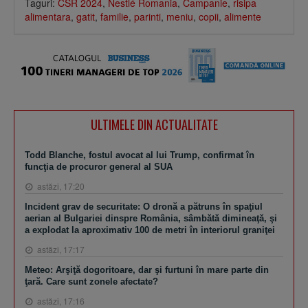
Taguri:
CSR 2024
,
Nestlé Romania
,
Campanie
,
risipa
alimentara
,
gatit
,
familie
,
parinti
,
meniu
,
copii
,
alimente
ULTIMELE DIN ACTUALITATE
Todd Blanche, fostul avocat al lui Trump, confirmat în
funcţia de procuror general al SUA
astăzi, 17:20
Incident grav de securitate: O dronă a pătruns în spaţiul
aerian al Bulgariei dinspre România, sâmbătă dimineaţă, şi
a explodat la aproximativ 100 de metri în interiorul graniţei
astăzi, 17:17
Meteo: Arşiţă dogoritoare, dar şi furtuni în mare parte din
ţară. Care sunt zonele afectate?
astăzi, 17:16