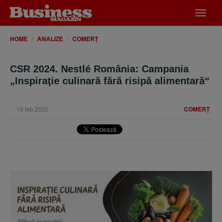
Desch
meniu
HOME
ANALIZE
COMERȚ
CSR 2024. Nestlé România: Campania
„Inspiraţie culinară fără risipă alimentară“
19 feb 2025
COMERȚ