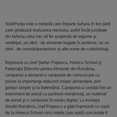
NutriPorţia este o metodă care împarte farfuria în trei părţi
care ghidează realizarea meniului, astfel încât jumătate
din farfuria celui mic să fie acoperită de legume şi
verdeţuri, un sfert - de alimente bogate în proteine, iar un
sfert - de cereale/paste/orez şi alte surse de carbohidraţi.
Împreună cu chef Ştefan Popescu, Horeca School şi
Federaţia Băncilor pentru Alimente din România,
compania a demarat o campanie de comunicare cu
privire la importanţa reducerii risipei alimentare, prin
gesturi simple şi la îndemână. Campania a constat într-un
eveniment de presă cu partnerii menţionaţi, un material
de presă şi o campanie în mediu digital. La invitaţia
Nestlé România, chef Popescu a gătit împreună cu copiii
de la Horeca School cinci reţete care arată cum poate fi