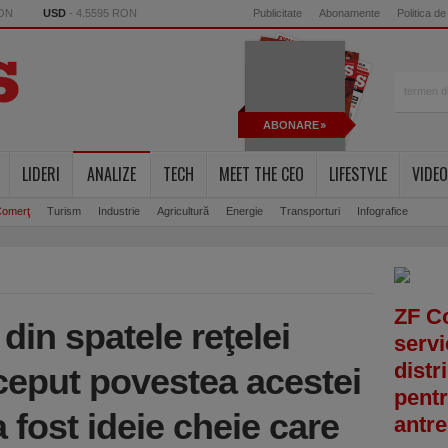
RON
USD
- 4.5595 RON
Publicitate
Abonamente
Politica de
ABONARE
LIDERI
ANALIZE
TECH
MEET THE CEO
LIFESTYLE
VIDEO
omerţ
Turism
Industrie
Agricultură
Energie
Transporturi
Infografice
ZF C
din spatele reţelei
servi
distr
eput povestea acestei
pentr
a fost ideie cheie care
antre