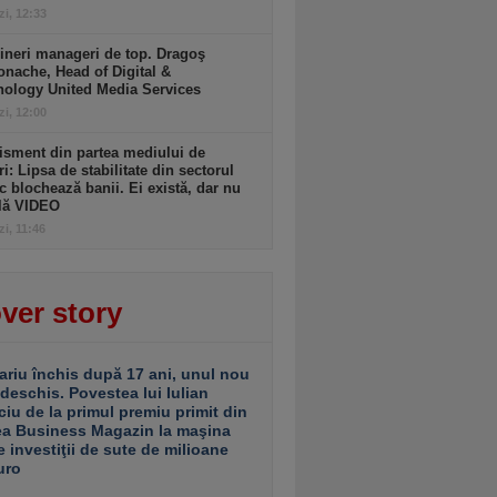
zi, 12:33
ineri manageri de top. Dragoş
nache, Head of Digital &
nology United Media Services
zi, 12:00
isment din partea mediului de
ri: Lipsa de stabilitate din sectorul
c blochează banii. Ei există, dar nu
ulă VIDEO
zi, 11:46
ver story
ariu închis după 17 ani, unul nou
 deschis. Povestea lui Iulian
ciu de la primul premiu primit din
ea Business Magazin la maşina
e investiţii de sute de milioane
uro