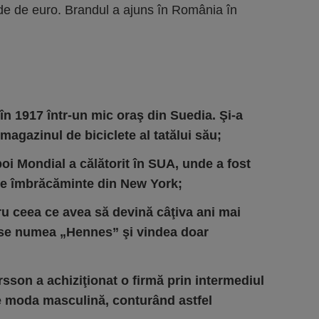
de de euro. Brandul a ajuns în România în
n 1917 într-un mic oraş din Suedia. Şi-a
magazinul de biciclete al tatălui său;
oi Mondial a călătorit în SUA, unde a fost
de îmbrăcăminte din New York;
ru ceea ce avea să devină câţiva ani mai
ul se numea „Hennes” şi vindea doar
rsson a achiziţionat o firmă prin intermediul
e moda masculină, conturând astfel