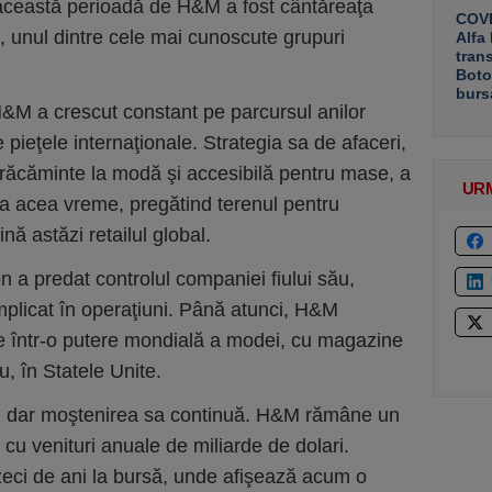
această perioadă de H&M a fost cântăreaţa
COVE
 unul dintre cele mai cunoscute grupuri
Alfa
tran
Boto
burs
&M a crescut constant pe parcursul anilor
pieţele internaţionale. Strategia sa de afaceri,
răcăminte la modă şi accesibilă pentru mase, a
UR
la acea vreme, pregătind terenul pentru
nă astăzi retailul global.
on a predat controlul companiei fiului său,
plicat în operaţiuni. Până atunci, H&M
e într-o putere mondială a modei, cu magazine
u, în Statele Unite.
2, dar moştenirea sa continuă. H&M rămâne un
 cu venituri anuale de miliarde de dolari.
zeci de ani la bursă, unde afişează acum o