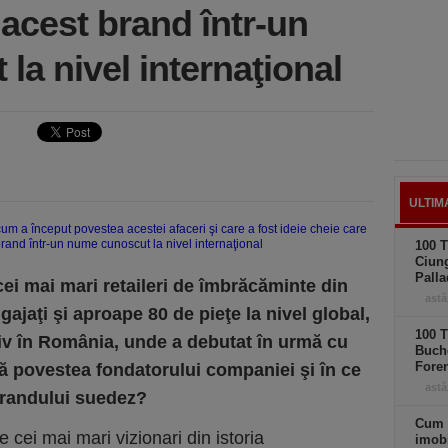
acest brand într-un
a nivel internaţional
ULTIM
100 T
Ciung
Palla
cei mai mari retaileri de îmbrăcăminte din
astă
ajaţi şi aproape 80 de pieţe la nivel global,
100 T
iv în România, unde a debutat în urmă cu
Buche
Foren
să povestea fondatorului companiei şi în ce
astă
brandului suedez?
Cum 
e cei mai mari vizionari din istoria
imobi