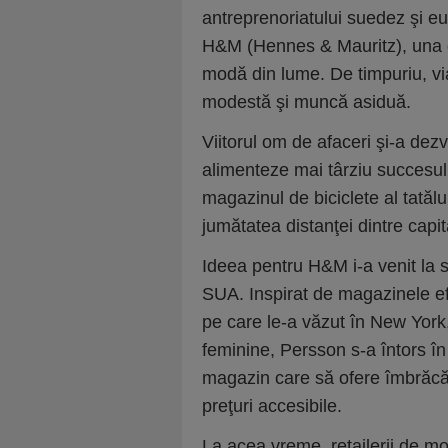
antreprenoriatului suedez şi e
H&M (Hennes & Mauritz), una di
modă din lume. De timpuriu, vi
modestă şi muncă asiduă.
Viitorul om de afaceri şi-a dezv
alimenteze mai târziu succesul î
magazinul de biciclete al tatălu
jumătatea distanţei dintre cap
Ideea pentru H&M i-a venit la sf
SUA. Inspirat de magazinele ef
pe care le-a văzut în New York
feminine, Persson s-a întors în
magazin care să ofere îmbrăcăm
preţuri accesibile.
La acea vreme, retailerii de m