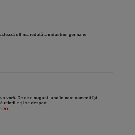
stează ultima redută a industriei germane
e-o vară. De ce e august luna în care oamenii își
 relațiile și se despart
S.RO