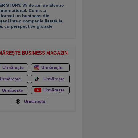
R STORY. 35 de ani de Electro-
 International. Cum s-a
sformat un business din
şani într-o companie listată la
ă, cu perspective globale
MĂREȘTE BUSINESS MAGAZIN
Urmărește
Urmărește
Urmărește
Urmărește
Urmărește
Urmărește
Urmărește