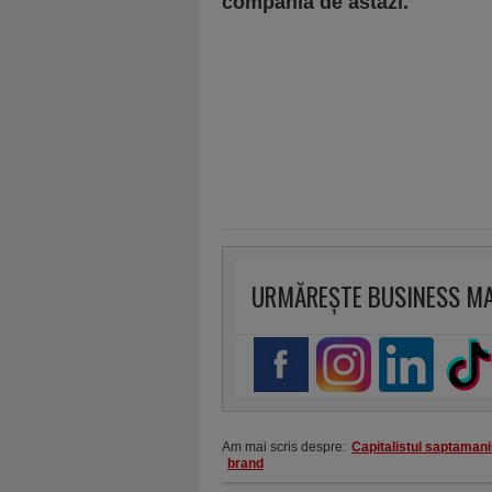
compania de astăzi.
URMĂREȘTE BUSINESS M
Am mai scris despre:
Capitalistul saptamani
brand