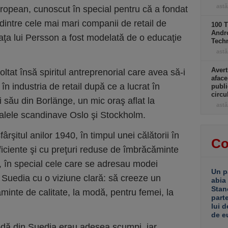
astă
uropean, cunoscut în special pentru că a fondat
ntre cele mai mari companii de retail de
100 T
Andro
aţa lui Persson a fost modelată de o educaţie
Tech
astă
Avert
oltat însă spiritul antreprenorial care avea să-i
aface
n industria de retail după ce a lucrat în
publi
circ
i său din Borlänge, un mic oraş aflat la
astă
italele scandinave Oslo şi Stockholm.
ârşitul anilor 1940, în timpul unei călătorii în
Co
iciente şi cu preţuri reduse de îmbrăcăminte
, în special cele care se adresau modei
Un p
 Suedia cu o viziune clară: să creeze un
abia
Stan
inte de calitate, la modă, pentru femei, la
part
lui d
de e
odă din Suedia erau adesea scumpi, iar