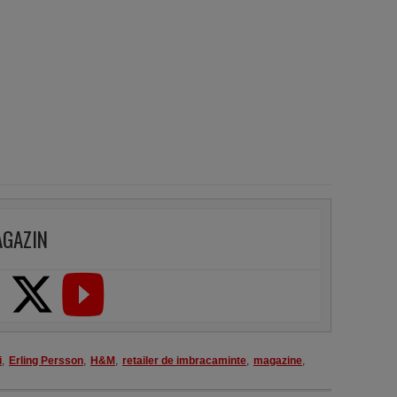
AGAZIN
i
,
Erling Persson
,
H&M
,
retailer de imbracaminte
,
magazine
,