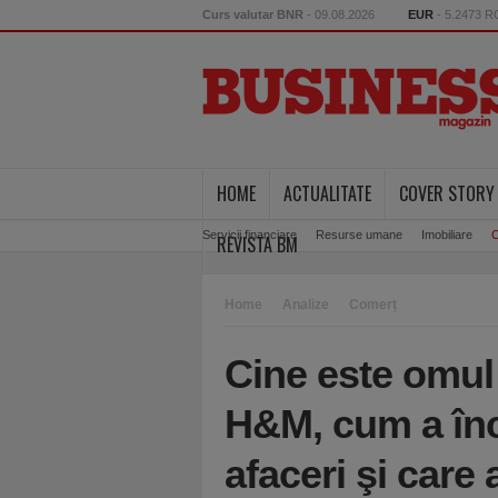
Curs valutar BNR
- 09.08.2026
EUR
- 5.2473 
HOME
ACTUALITATE
COVER STORY
Servicii financiare
Resurse umane
Imobiliare
C
REVISTA BM
Home
Analize
Comerț
Cine este omul 
H&M, cum a înc
afaceri şi care 