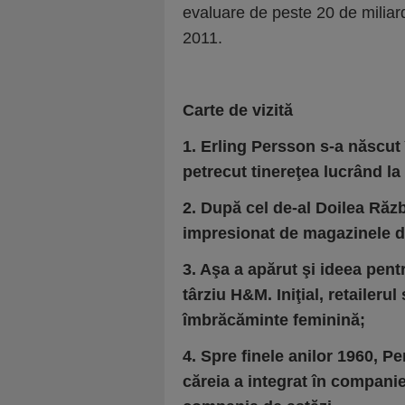
evaluare de peste 20 de miliar
2011.
Carte de vizită
1.
Erling Persson s-a născut î
petrecut tinereţea lucrând la 
2.
După cel de-al Doilea Răzb
impresionat de magazinele 
3.
Aşa a apărut şi ideea pent
târziu H&M. Iniţial, retailer
îmbrăcăminte feminină;
4.
Spre finele anilor 1960, Pe
căreia a integrat în compani