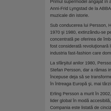
Primul supermodel angajat în 
Anni-Frid Lyngstad de la ABBA,
muzicale din istorie.
Sub conducerea lui Persson, H
1970 şi 1980, extinzându-se pe 
concentrată pe oferirea de îmb
fost considerată revoluţionară 
industria fast-fashion care domi
La sfârşitul anilor 1980, Perss
Stefan Persson, dar a rămas im
începuse deja să se transform
în întreaga Europă şi, mai târzi
Erling Persson a murit în 200
lider global în modă accesibilă,
Compania este listată de cinci