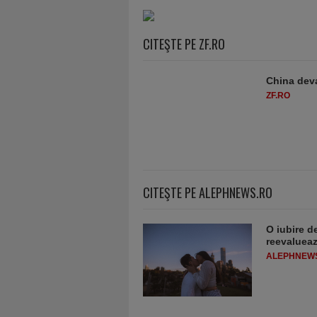
CITEŞTE PE ZF.RO
China deva
ZF.RO
CITEŞTE PE ALEPHNEWS.RO
O iubire d
reevaluează
ALEPHNEW