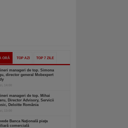
A ORĂ
TOP AZI
TOP 7 ZILE
ineri manageri de top. Simona
u, director general Mobexpert
dy
zi, 14:00
ineri manageri de top. Mihai
ru, Director Advisory, Servicii
sic, Deloitte România
zi, 13:00
vede Banca Naţională piaţa
liară comercială