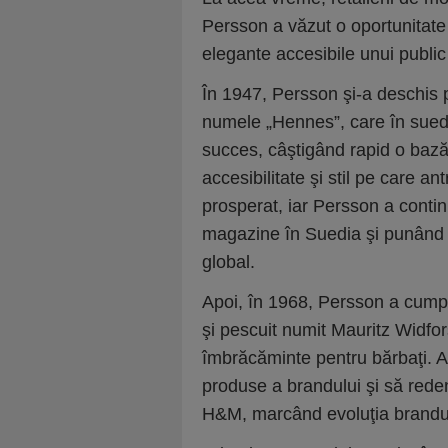
Persson a văzut o oportunitate
elegante accesibile unui public 
În 1947, Persson şi-a deschis 
numele „Hennes”, care în sued
succes, câştigând rapid o bază l
accesibilitate şi stil pe care a
prosperat, iar Persson a conti
magazine în Suedia şi punând 
global.
Apoi, în 1968, Persson a cum
şi pescuit numit Mauritz Widfo
îmbrăcăminte pentru bărbaţi. A
produse a brandului şi să re
H&M, marcând evoluţia brandulu