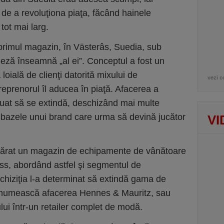
 de a revoluţiona piaţa, făcând hainele
tot mai larg.
primul magazin, în Västerâs, Suedia, sub
eză înseamnă „al ei”. Conceptul a fost un
oială de clienţi datorită mixului de
vezi c
ntreprenorul îl aducea în piaţă. Afacerea a
nuat să se extindă, deschizând mai multe
bazele unui brand care urma să devină jucător
VI
părat un magazin de echipamente de vânătoare
rss, abordând astfel şi segmentul de
chiziţia l-a determinat să extindă gama de
denumească afacerea Hennes & Mauritz, sau
i într-un retailer complet de modă.