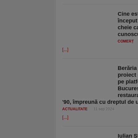
Cine es
început 
cheie c
cunoscu
COMERȚ
[...]
Berăria
proiect
pe platf
Bucureş
restaur
'90, împreună cu dreptul de u
ACTUALITATE
11 sep 2024
[...]
Iulian S