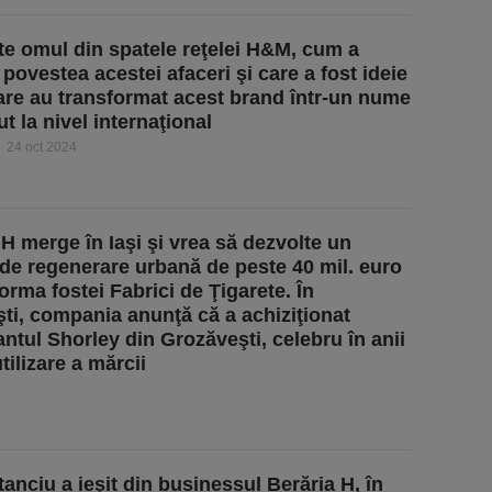
te omul din spatele reţelei H&M, cum a
povestea acestei afaceri şi care a fost ideie
are au transformat acest brand într-un nume
t la nivel internaţional
24 oct 2024
 H merge în Iaşi şi vrea să dezvolte un
 de regenerare urbană de peste 40 mil. euro
orma fostei Fabrici de Ţigarete. În
ti, compania anunţă că a achiziţionat
antul Shorley din Grozăveşti, celebru în anii
tilizare a mărcii
tanciu a ieşit din businessul Berăria H, în