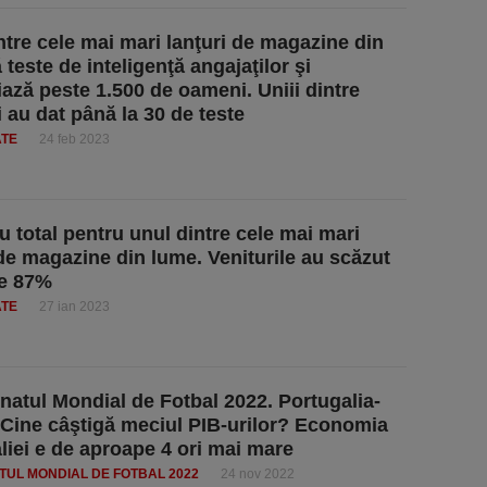
ntre cele mai mari lanţuri de magazine din
teste de inteligenţă angajaţilor şi
ază peste 1.500 de oameni. Uniii dintre
i au dat până la 30 de teste
ATE
24 feb 2023
u total pentru unul dintre cele mai mari
 de magazine din lume. Veniturile au scăzut
te 87%
ATE
27 ian 2023
atul Mondial de Fotbal 2022. Portugalia-
Cine câştigă meciul PIB-urilor? Economia
liei e de aproape 4 ori mai mare
UL MONDIAL DE FOTBAL 2022
24 nov 2022