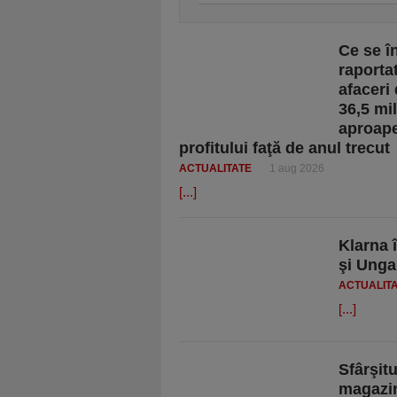
Ce se 
raportat
afaceri 
36,5 mi
aproape
profitului faţă de anul trecut
ACTUALITATE
1 aug 2026
[...]
Klarna 
şi Unga
ACTUALIT
[...]
Sfârşit
magazin