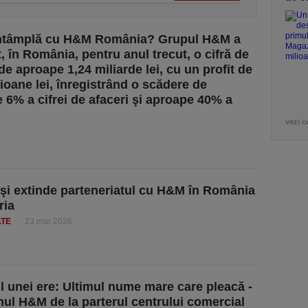
întâmplă cu H&M România? Grupul H&M a
, în România, pentru anul trecut, o cifră de
de aproape 1,24 miliarde lei, cu un profit de
lioane lei, înregistrând o scădere de
 6% a cifrei de afaceri şi aproape 40% a
vezi c
îşi extinde parteneriatul cu H&M în România
ria
ATE
23 mar 2026
ul unei ere: Ultimul nume mare care pleacă -
ul H&M de la parterul centrului comercial