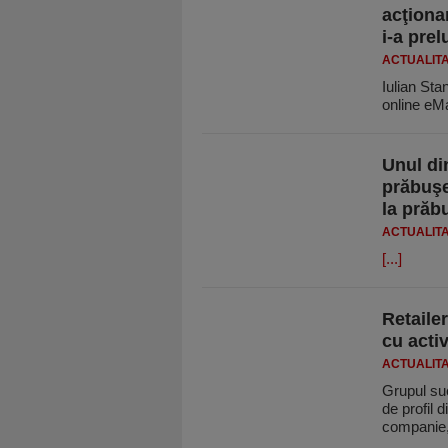
acţiona
i-a pre
ACTUALIT
Iulian Stan
online eMa
Unul din
prăbuşe
la prăb
ACTUALIT
[...]
Retaile
cu activ
ACTUALIT
Grupul sue
de profil 
companie