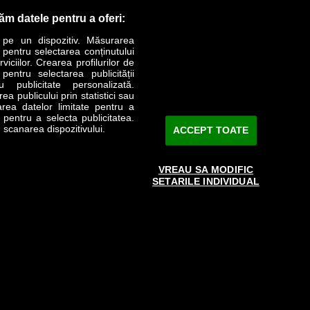
răm datele pentru a oferi:
 pe un dispozitiv. Măsurarea
r pentru selectarea conținutului
iciilor. Crearea profilurilor de
 pentru selectarea publicității
LIFESTYLE
SPECIAL
OPINII
u publicitate personalizată.
a publicului prin statistici sau
area datelor limitate pentru a
Revista Business Magazin
e pentru a selecta publicitatea.
 scanarea dispozitivului.
ACCEPT TOATE
Abonează-te şi primeşte revista acasă
saptămânal
VREAU SA MODIFIC
Discount:
15%
SETARILE INDIVIDUAL
Arhivă revistă
ABONARE
e către www.bmag.ro doar în limita a 250 de semne. Spaţiile şi URL-
 cu termenii agreaţi şi menţionaţi in
această pagină
.