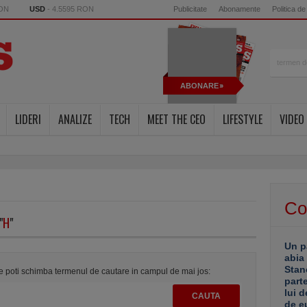
RON
USD
- 4.5595 RON
Publicitate
Abonamente
Politica de
ABONARE
LIDERI
ANALIZE
TECH
MEET THE CEO
LIFESTYLE
VIDEO
Co
"
H
"
Un p
abia
Stan
te poti schimba termenul de cautare in campul de mai jos:
part
lui d
de e