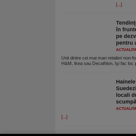
[...]
Tendinţe
în frun
pe dezv
pentru 
ACTUALIT
Unii dintre cei mai mari re­taileri non-f
H&M, Ikea sau Decathlon, îşi fac loc
Hainele
Suedezi
locali d
scump
ACTUALIT
[...]