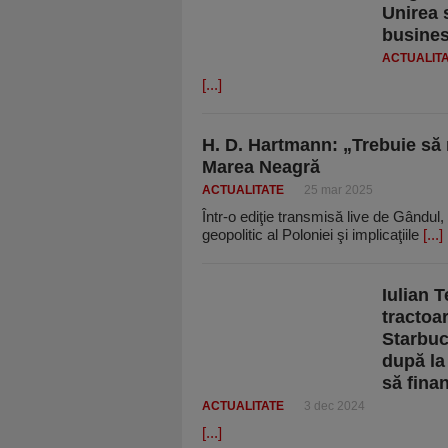
Unirea 
busine
ACTUALIT
[...]
H. D. Hartmann: „Trebuie să
Marea Neagră
ACTUALITATE
25 mar 2025
Într-o ediţie transmisă live de Gândul, H
geopolitic al Poloniei şi implicaţiile
[...]
Iulian 
tractoa
Starbuc
după la
să fina
ACTUALITATE
3 dec 2024
[...]