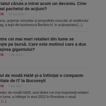
riatul căruia a intrat acum un deceniu. Cine
luat pachetul de acţiuni?
ATE
13 aug 2024
ciu, acţionar minoritar şi pre­şedinte executiv al retailerului
g, a ieşit din businessul Berăria H, în acţionariatul
[...]
tre cei mai mari retaileri din lume se
şte pe bursă. Care este motivul care a dus
uşirea gigantului?
ATE
1 feb 2024
rul de modă H&M şi-a înfiinţat o companie
itate de IT la Bucureşti
ATE
7 iun 2023
dez de modă H&M, unul dintre cei mai importanţi retaileri
din lume, a înfiinţat în anul 2022 în România o nouă
,
[...]