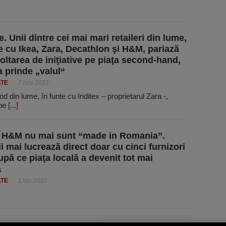
. Unii dintre cei mai mari retaileri din lume,
te cu Ikea, Zara, Decathlon şi H&M, pariază
oltarea de iniţiative pe piaţa second-hand,
a prinde „valul“
ATE
7 nov 2022
ood din lume, în funte cu Inditex – proprie­tarul Zara -,
 pe
[...]
 H&M nu mai sunt “made in Romania”.
i mai lucrează direct doar cu cinci furnizori
upă ce piaţa locală a devenit tot mai
ă
ATE
1 ian 2022