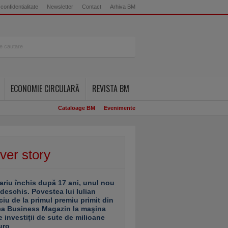
 confidentialitate
Newsletter
Contact
Arhiva BM
ECONOMIE CIRCULARĂ
REVISTA BM
Cataloage BM
Evenimente
ver story
ariu închis după 17 ani, unul nou
 deschis. Povestea lui Iulian
ciu de la primul premiu primit din
ea Business Magazin la maşina
e investiţii de sute de milioane
uro