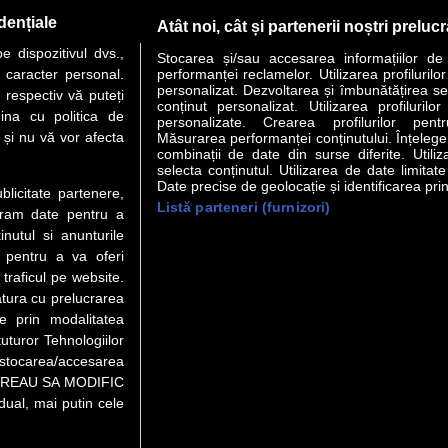
PAGINA URMĂTOARE »
dențiale
Atât noi, cât și partenerii noștri preluc
 dispozitivul dvs.,
Stocarea și/sau accesarea informațiilor de
u caracter personal.
performanței reclamelor. Utilizarea profilurilo
personalizat. Dezvoltarea și îmbunătățirea serv
 respectiv vă puteți
conținut personalizat. Utilizarea profilurilor
VER STORY
LIDERI
ANALIZE
HI-TECH
MEET THE CEO
ina cu politica de
personalizate. Crearea profilurilor pentr
i și nu vă vor afecta
Măsurarea performanței conținutului. Înțelegere
combinații de date din surse diferite. Utiliz
uri utile
Servicii
selecta conținutul. Utilizarea de date limitat
Date precise de geolocație și identificarea prin
ublicitate partenere,
Listă parteneri (furnizori)
Financiar
Politica de confidentialitate
Newsletter
ucram date pentru a
 Noi
Termeni si conditii
RSS
nutul si anunturile
t Redactie
About cookies
., pentru a va oferi
t Marketing
 traficul pe website.
atura cu prelucrarea
 Vanzari
te prin modalitatea
ente print
uturor Tehnologiilor
orii BM
a stocarea/accesarea
pe “VREAU SA MODIFIC
ual, mai putin cele
eo), purtătoare de drepturi de proprietate intelectuală, este aprobată d
rotarea semnelor. Preluarea de informaţii poate fi făcută numai în acord