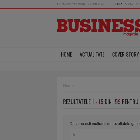
Curs valutar BNR
- 08.08.2026
EUR
- 5.2473 
HOME
ACTUALITATE
COVER STORY
Home
REZULTATELE
1 - 15
DIN
159
PENTRU 
Daca nu esti multumit de rezultatele gasi