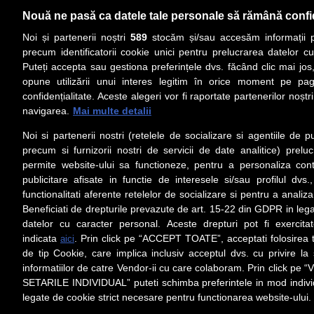
Nouă ne pasă ca datele tale personale să rămână confi
Noi și partenerii noștri
589
stocăm și/sau accesăm informații pe
precum identificatorii cookie unici pentru prelucrarea datelor c
Puteți accepta sau gestiona preferințele dvs. făcând clic mai jos,
PRIMA PAGINĂ
ACTUALITATE
CO
opune utilizării unui interes legitim în orice moment pe pag
confidențialitate. Aceste alegeri vor fi raportate partenerilor noștr
navigarea.
Mai multe detalii
Social
Link-
Noi si partenerii nostri (retelele de socializare si agentiile de p
Z
iarul 
Urmareste-ne pe Facebook
precum si furnizorii nostri de servicii de date analitice) prel
Despre
permite website-ului sa functioneze, pentru a personaliza conti
Contac
publicitare afisate in functie de interesele si/sau profilul dvs
Contac
functionalitati aferente retelelor de socializare si pentru a analiza
Beneficiati de drepturile prevazute de art. 15-22 din GDPR in leg
Contact
datelor cu caracter personal. Aceste drepturi pot fi exercita
Abonam
indicata
. Prin click pe “ACCEPT TOATE”, acceptati folosirea t
aici
Redact
de tip Cookie, care implica inclusiv acceptul dvs. cu privire l
informatiilor de catre Vendor-ii cu care colaboram. Prin click 
Setări cookies
SETARILE INDIVIDUAL” puteti schimba preferintele in mod individ
Preluarea fără cost a materialelor de presă (text, foto si/sau vid
ul/hyperlink-ul nu sunt luate în considerare în nume
legate de cookie strict necesare pentru functionarea website-ului.