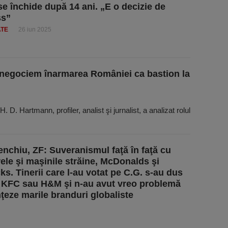
se închide după 14 ani. „E o decizie de
ss”
ATE
26 iun 2025
 negociem înarmarea României ca bastion la
. D. Hartmann, profiler, analist şi jurnalist, a analizat rolul
Tenchiu, ZF: Suveranismul faţă în faţă cu
rele şi maşinile străine, McDonalds şi
ks. Tinerii care l-au votat pe C.G. s-au dus
 KFC sau H&M şi n-au avut vreo problemă
nţeze marile branduri globaliste