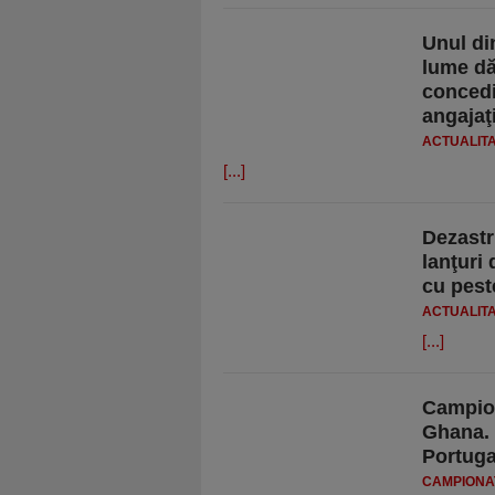
Unul di
lume dă 
concedi
angajaţ
ACTUALIT
[...]
Dezastr
lanţuri
cu pes
ACTUALIT
[...]
Campion
Ghana. 
Portuga
CAMPIONAT