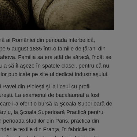
mă ai României din perioada interbelică,
e 5 august 1885 într-o familie de ţărani din
Prahova. Familia sa era atât de săracă, încât se
ia să îl aşeze în spatele clasei, pentru că nu
iilor publicate pe site-ul dedicat industriaşului.
i Pavel din Ploieşti şi la liceul cu profil
reşti. La examenul de bacalaureat a fost
 care i-a oferit o bursă la Şcoala Superioară de
ârziu, la Şcoala Superioară Practică pentru
n perioada studiilor din Paris, practica din
nderile textile din Franţa, în fabricile de