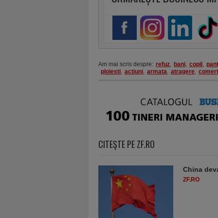
Am mai scris despre:
refuz
,
bani
,
copil
,
pant
ploiesti
,
actiuni
,
armata
,
atragere
,
comer
CITEŞTE PE ZF.RO
China deva
ZF.RO