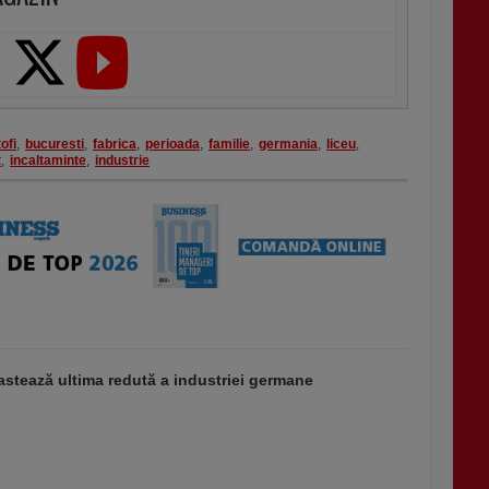
ofi
,
bucuresti
,
fabrica
,
perioada
,
familie
,
germania
,
liceu
,
t
,
incaltaminte
,
industrie
stează ultima redută a industriei germane