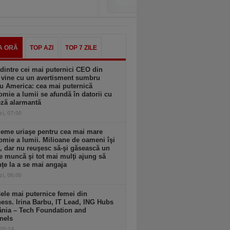
A ORĂ
TOP AZI
TOP 7 ZILE
dintre cei mai puternici CEO din
 vine cu un avertisment sumbru
u America: cea mai puternică
mie a lumii se afundă în datorii cu
eză alarmantă
zi, 07:00
leme uriaşe pentru cea mai mare
mie a lumii. Milioane de oameni îşi
, dar nu reuşesc să-şi găsească un
e muncă şi tot mai mulţi ajung să
ţe la a se mai angaja
zi, 06:00
ele mai puternice femei din
ess. Irina Barbu, IT Lead, ING Hubs
nia – Tech Foundation and
nels
 20:14