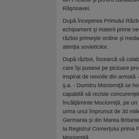
Râşnoavei.
După începerea Primului Războ
echipament şi materii prime nec
război primeşte ordine şi meda
atenţia sovieticilor.
După război, încearcă să colab
care îşi pusese pe picioare pro
inspirat de nevoile din armată 
ş.a. - Dumitru Mociorniţă se hot
capabilă să reziste concurenţei 
încălţăminte Mociorniţă, pe un 
urma unui împrumut de 30 milioa
Germania şi din Marea Britanie.
la Registrul Comerţului prima F
Mociorniţă.