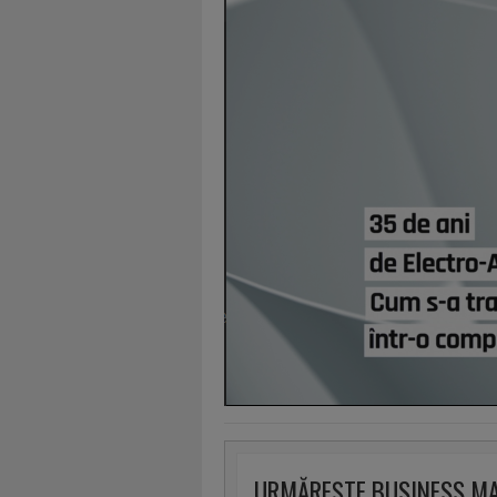
URMĂREȘTE BUSINESS M