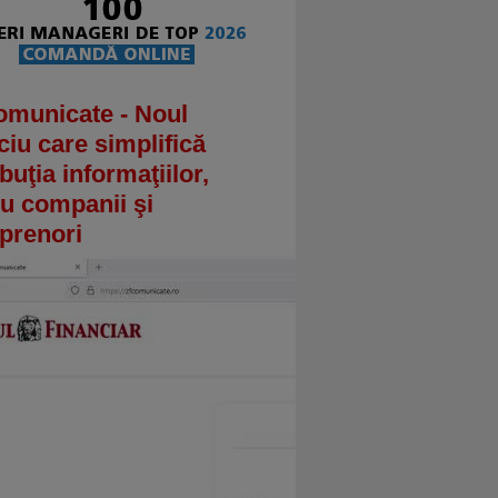
omunicate - Noul
ciu care simplifică
ibuţia informaţiilor,
u companii şi
prenori