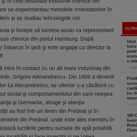
 şi în cele destinate industriei chimice din
re se experimentau metodele inventatorilor în
n şi se studiau tehnologiile noi.
ULTIM
nia şi începe să lucreze acolo ca reprezentant
oduse chimice din portul Hamburg. După
Unul 
lume
e întoarce în ţară şi este angajat ca director la
pentr
f.
econo
o vit
să intre în contact cu un alt mare industriaş din
astă
minte, Grigore Alexandrescu. Din 1909 a devenit
Prob
econo
or lui Alexandrescu, iar ulterior s-a căsătorit cu
caută
tatut social şi comportamentului din care reieşea
loc d
renun
ranţa şi Germania, atrage şi atenţia
astă
tiţii au fost într-un teren din Predeal şi în
100 C
ooperative din Predeal, unde este ales membru în
busin
Româ
lizează lucrările pentru sursele de apă potabilă
Chan
 localităţii şi face investiţii şi pe Valea
ieri,