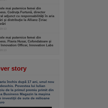
ele mai puternice femei din
ess. Codruţa Furtună, director
al adjunct cu responsabilităţi în aria
ri şi distribuţie la Allianz-Ţiriac
rări
 20:13
ele mai puternice femei din
ess. Flavia Husar, Cofondatoare şi
 Innovation Officer, Innovation Labs
 20:13
ver story
ariu închis după 17 ani, unul nou
 deschis. Povestea lui Iulian
ciu de la primul premiu primit din
ea Business Magazin la maşina
e investiţii de sute de milioane
uro