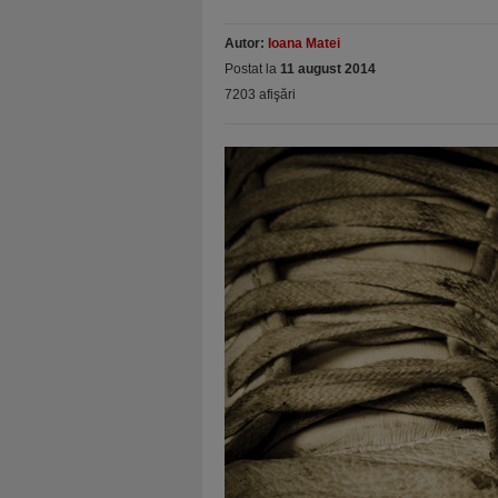
Autor:
Ioana Matei
Postat la
11 august 2014
7203 afişări