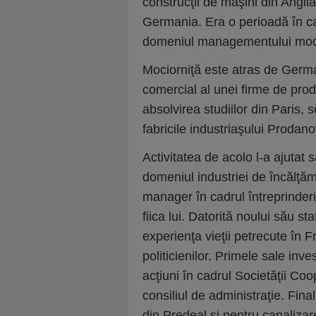
construcţii de maşini din Anglia
Germania. Era o perioadă în ca
domeniul managementului moder
Mociorniţă este atras de Germa
comercial al unei firme de pr
absolvirea studiilor din Paris, s
fabricile industriaşului Prodanof
Activitatea de acolo l-a ajutat 
domeniul industriei de încălţă
manager în cadrul întreprinderil
fiica lui. Datorită noului său s
experienţa vieţii petrecute în F
politicienilor. Primele sale inves
acţiuni în cadrul Societăţii C
consiliul de administraţie. Fina
din Predeal şi pentru canalizarea