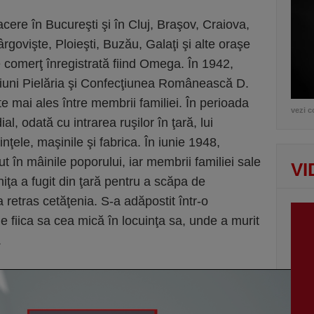
ere în Bucureşti şi în Cluj, Braşov, Craiova,
ovişte, Ploieşti, Buzău, Galaţi şi alte oraşe
e comerţ înregistrată fiind Omega. În 1942,
ţiuni Pielăria şi Confecţiunea Românească D.
te mai ales între membrii familiei. În perioada
vezi c
l, odată cu intrarea ruşilor în ţară, lui
inţele, maşinile şi fabrica. În iunie 1948,
t în mâinile poporului, iar membrii familiei sale
VI
niţa a fugit din ţară pentru a scăpa de
-a retras cetăţenia. S-a adăpostit într-o
de fiica sa cea mică în locuinţa sa, unde a murit
.