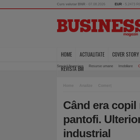
Curs valutar BNR
- 07.08.2026
EUR
- 5.2473 
HOME
ACTUALITATE
COVER STORY
Servicii financiare
Resurse umane
Imobiliare
C
REVISTA BM
Home
Analize
Comerț
Când era copil 
pantofi. Ulteri
industrial