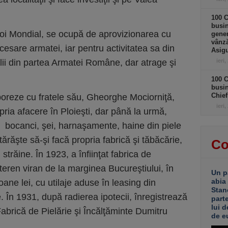
100 C
busin
i Mondial, se ocupă de aprovizionarea cu
gener
vânză
esare armatei, iar pentru activitatea sa din
Asigu
lii din partea Armatei Române, dar atrage şi
ieri,
100 C
busin
Chief
oreze cu fratele său, Gheorghe Mociorniţă,
ieri,
pria afacere în Ploieşti, dar până la urmă,
- bocanci, şei, harnaşamente, haine din piele
ărăşte să-şi facă propria fabrică şi tăbăcărie,
Co
străine. În 1923, a înfiinţat fabrica de
teren viran de la marginea Bucureştiului, în
Un p
abia
ne lei, cu utilaje aduse în leasing din
Stan
 În 1931, după radierea ipotecii, înregistrează
part
lui d
abrică de Pielărie şi Încălţăminte Dumitru
de e