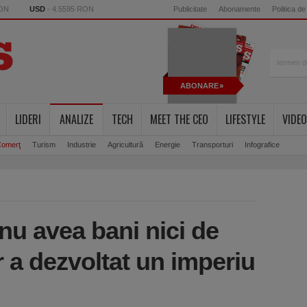
RON
USD
- 4.5595 RON
Publicitate
Abonamente
Politica de
ABONARE
LIDERI
ANALIZE
TECH
MEET THE CEO
LIFESTYLE
VIDEO
omerţ
Turism
Industrie
Agricultură
Energie
Transporturi
Infografice
nu avea bani nici de
or a dezvoltat un imperiu