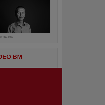
ontinuarea
DEO BM