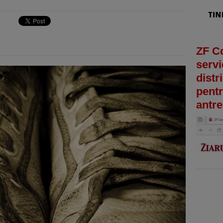
ZF C
servi
distr
pentr
antre