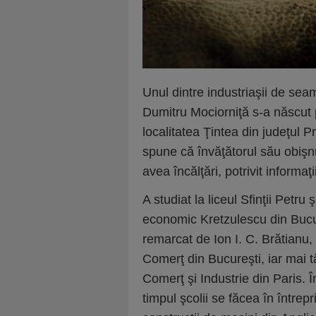
Unul dintre industriaşii de sea
Dumitru Mociorniţă s-a născut p
localitatea Ţintea din judeţul 
spune că învăţătorul său obişnu
avea încălţări, potrivit informaţ
A studiat la liceul Sfinţii Petru ş
economic Kretzulescu din Bucu
remarcat de Ion I. C. Brătianu,
Comerţ din Bucureşti, iar mai t
Comerţ şi Industrie din Paris. Î
timpul şcolii se făcea în întrepri