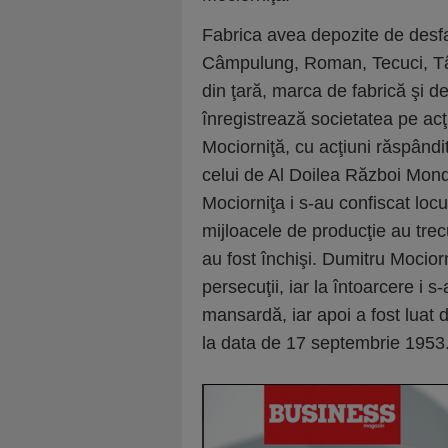
Fabrica avea depozite de desfac
Câmpulung, Roman, Tecuci, Târg
din ţară, marca de fabrică şi d
înregistrează societatea pe ac
Mociorniţă, cu acţiuni răspândi
celui de Al Doilea Război Mondia
Mociorniţa i s-au confiscat locu
mijloacele de producţie au trecu
au fost închişi. Dumitru Mocior
persecuţii, iar la întoarcere i s
mansardă, iar apoi a fost luat 
la data de 17 septembrie 1953