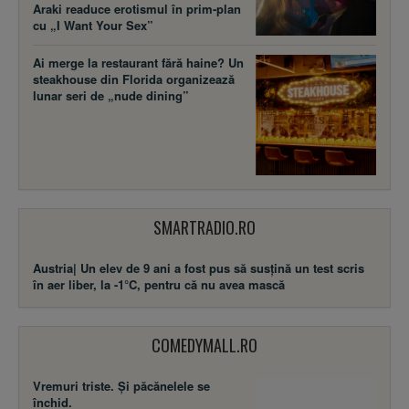
Araki readuce erotismul în prim-plan
cu „I Want Your Sex”
Ai merge la restaurant fără haine? Un
steakhouse din Florida organizează
lunar seri de „nude dining”
SMARTRADIO.RO
Austria| Un elev de 9 ani a fost pus să susţină un test scris
în aer liber, la -1°C, pentru că nu avea mască
COMEDYMALL.RO
Vremuri triste. Şi păcănelele se
închid.