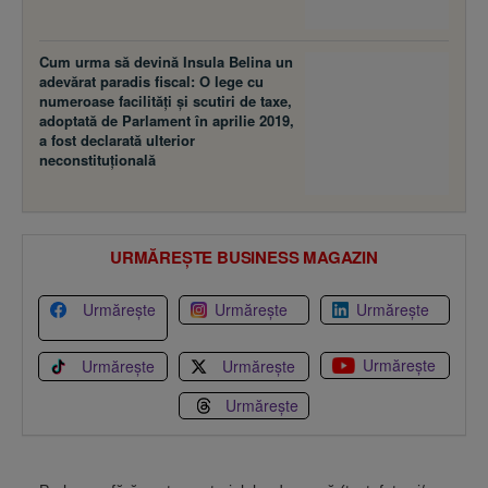
Cum urma să devină Insula Belina un
adevărat paradis fiscal: O lege cu
numeroase facilităţi şi scutiri de taxe,
adoptată de Parlament în aprilie 2019,
a fost declarată ulterior
neconstituţională
URMĂREȘTE BUSINESS MAGAZIN
Urmărește
Urmărește
Urmărește
Urmărește
Urmărește
Urmărește
Urmărește