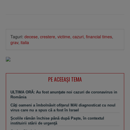
Taguri:
decese
,
crestere
,
victime
,
cazuri
,
financial times
,
grav
,
italia
PE ACEEAŞI TEMA
ULTIMA ORĂ: Au fost anunţate noi cazuri de coronavirus in
România
Câţi oameni a îmbolnăvit ofiţerul MAI diagnosticat cu noul
virus care nu a spus că a fost în Israel
Şcolile rămân închise până după Paşte, în contextul
instituirii stării de urgenţă