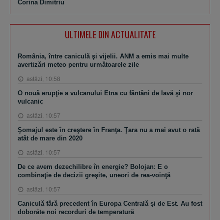
Corina Dimitriu
ULTIMELE DIN ACTUALITATE
România, între caniculă şi vijelii. ANM a emis mai multe
avertizări meteo pentru următoarele zile
astăzi, 10:58
O nouă erupţie a vulcanului Etna cu fântâni de lavă şi nor
vulcanic
astăzi, 10:57
Şomajul este în creştere în Franţa. Ţara nu a mai avut o rată
atât de mare din 2020
astăzi, 10:57
De ce avem dezechilibre în energie? Bolojan: E o
combinaţie de decizii greşite, uneori de rea-voinţă
astăzi, 10:57
Caniculă fără precedent în Europa Centrală şi de Est. Au fost
doborâte noi recorduri de temperatură