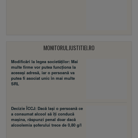
MONITORULJUSTITIEI.RO
Modificări la legea societăţilor: Mai
multe firme vor putea funcţiona la
aceeaşi adresă, iar o persoană va
putea fi asociat unic în mai multe
SRL
Decizie ÎCCJ: Dacă laşi o persoană ce
a consumat alcool să îţi conducă
maşina, răspunzi penal doar dacă
alcoolemia şoferului trece de 0,80 g/l