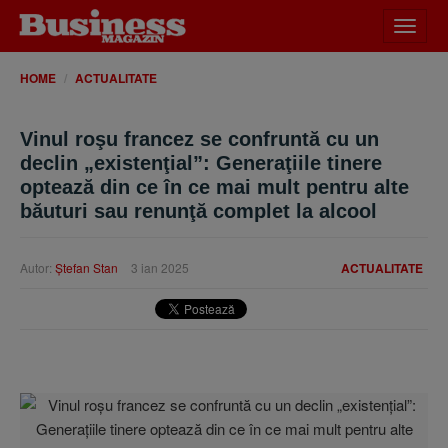
Desch
meniu
HOME
ACTUALITATE
Vinul roşu francez se confruntă cu un
declin „existenţial”: Generaţiile tinere
optează din ce în ce mai mult pentru alte
băuturi sau renunţă complet la alcool
Autor:
Ştefan Stan
3 ian 2025
ACTUALITATE