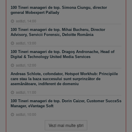
100 Tineri manageri de top. Simona Ciungu, director
general Mobexpert Pallady
astăzi, 14:00
100 Tineri manageri de top. Mihai Bucheru, Director
Advisory, Servicii Forensic, Deloitte România
astăzi, 13:00
100 Tineri manageri de top. Dragoş Andronache, Head of
Digital & Technology United Media Services
astăzi, 12:00
Andreas Schlote, cofondator, Hotspot Workhub: Principiile
care stau la baza succesului sunt surprinzător de
asemănătoare, indiferent de domeniu
astăzi, 11:00
100 Tineri manageri de top. Dorin Caizer, Customer SucceSs
Manager, eVantage Soft
astăzi, 10:00
Vezi mai multe ştiri