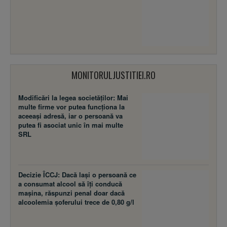
MONITORULJUSTITIEI.RO
Modificări la legea societăţilor: Mai
multe firme vor putea funcţiona la
aceeaşi adresă, iar o persoană va
putea fi asociat unic în mai multe
SRL
Decizie ÎCCJ: Dacă laşi o persoană ce
a consumat alcool să îţi conducă
maşina, răspunzi penal doar dacă
alcoolemia şoferului trece de 0,80 g/l