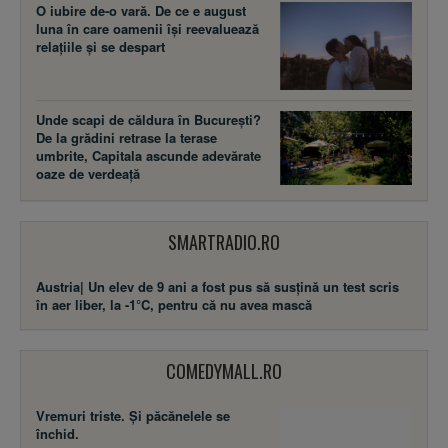
O iubire de-o vară. De ce e august
luna în care oamenii își reevaluează
relațiile și se despart
Unde scapi de căldura în București?
De la grădini retrase la terase
umbrite, Capitala ascunde adevărate
oaze de verdeață
SMARTRADIO.RO
Austria| Un elev de 9 ani a fost pus să susţină un test scris
în aer liber, la -1°C, pentru că nu avea mască
COMEDYMALL.RO
Vremuri triste. Şi păcănelele se
închid.