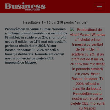
Desch
meniu
Rezultatele
1 - 15
din
218
pentru "
vinuri
"
Producătorul de vinuri Purcari Wineries
a încheiat primul trimestru cu venituri de
89 mil.lei, în scădere cu 2%, şi un profit
net de 8 mil.lei, cu 11% mai mic decât în
perioada similară din 2025. Victor
Bostan, fondator: T1 2026 reflectă o
tranziţie deliberată. Remodelăm cadrul
nostru comercial pe pieţele CEE
împreună cu Maspex