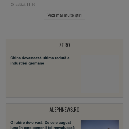
astăzi, 11:16
Vezi mai multe ştiri
ZF.RO
China devastează ultima redută a
industriei germane
ALEPHNEWS.RO
O iubire de-o vară. De ce e august
luna în care oamenii își reevaluează