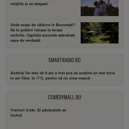
relațiile și se despart
Unde scapi de căldura în București?
De la grădini retrase la terase
umbrite, Capitala ascunde adevărate
oaze de verdeață
SMARTRADIO.RO
Austria| Un elev de 9 ani a fost pus să susţină un test scris
în aer liber, la -1°C, pentru că nu avea mască
COMEDYMALL.RO
Vremuri triste. Şi păcănelele se
închid.