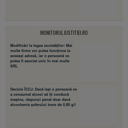
MONITORULJUSTITIEI.RO
Modificări la legea societăţilor: Mai
multe firme vor putea funcţiona la
aceeaşi adresă, iar o persoană va
putea fi asociat unic în mai multe
SRL
Decizie ÎCCJ: Dacă laşi o persoană ce
a consumat alcool să îţi conducă
maşina, răspunzi penal doar dacă
alcoolemia şoferului trece de 0,80 g/l