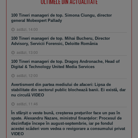
ULTIMELE DIN ACTUALITATE
100 Tineri manageri de top. Simona Ciungu, director
general Mobexpert Pallady
astăzi, 14:00
100 Tineri manageri de top. Mihai Bucheru, Director
Advisory, Servicii Forensic, Deloitte România
astăzi, 13:00
100 Tineri manageri de top. Dragoş Andronache, Head of
Digital & Technology United Media Services
astăzi, 12:00
Avertisment din partea mediului de afaceri: Lipsa de
stabilitate din sectorul public blochează banii. Ei există, dar
nu circulă VIDEO
astăzi, 11:46
În sfârşit o veste bună, creşterea preţurilor face un pas în
spate. Alexandru Nazare, ministrul finanţelor: Procesul de
dezinflaţie începe în august-septembrie, iar pe fondul
acestei scăderi vom vedea o revigorare a consumului privat
VIDEO