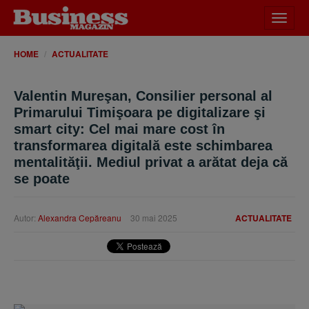
Desch
meniu
HOME
ACTUALITATE
Valentin Mureşan, Consilier personal al
Primarului Timişoara pe digitalizare şi
smart city: Cel mai mare cost în
transformarea digitală este schimbarea
mentalităţii. Mediul privat a arătat deja că
se poate
Autor:
Alexandra Cepăreanu
30 mai 2025
ACTUALITATE