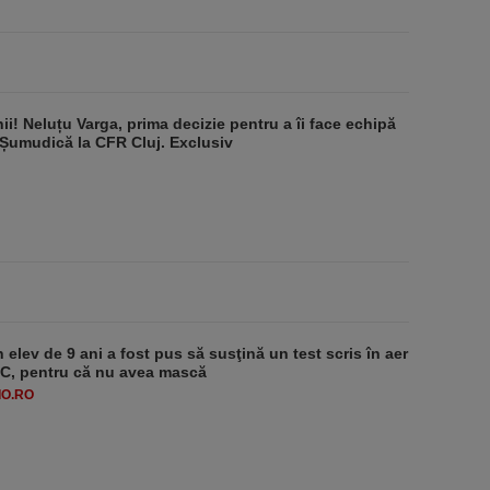
ii! Neluțu Varga, prima decizie pentru a îi face echipă
 Șumudică la CFR Cluj. Exclusiv
 elev de 9 ani a fost pus să susţină un test scris în aer
-1°C, pentru că nu avea mască
O.RO