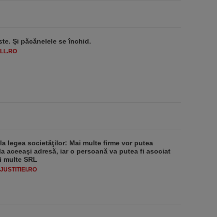
ste. Şi păcănelele se închid.
LL.RO
 la legea societăţilor: Mai multe firme vor putea
la aceeaşi adresă, iar o persoană va putea fi asociat
i multe SRL
USTITIEI.RO