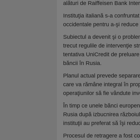
alături de Raiffeisen Bank Inter
Instituţia italiană s-a confrunta
occidentale pentru a-şi reduce
Subiectul a devenit şi o problem
trecut regulile de intervenţie s
tentativa UniCredit de prelua
băncii în Rusia.
Planul actual prevede separarea
care va rămâne integral în pro
operaţiunilor să fie vândute inv
În timp ce unele bănci europen
Rusia după izbucnirea războiulu
instituţii au preferat să îşi red
Procesul de retragere a fost co