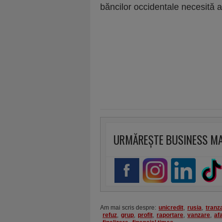
băncilor occidentale necesită a
URMĂREȘTE BUSINESS M
Am mai scris despre:
unicredit
,
rusia
,
tranz
refuz
,
grup
,
profit
,
raportare
,
vanzare
,
af