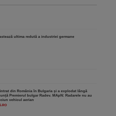
stează ultima redută a industriei germane
intrat din România în Bulgaria și a explodat lângă
nunță Premierul bulgar Radev. MApN: Radarele nu au
iciun vehicul aerian
S.RO