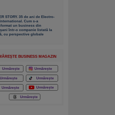
R STORY. 35 de ani de Electro-
 International. Cum s-a
sformat un business din
şani într-o companie listată la
ă, cu perspective globale
MĂREȘTE BUSINESS MAGAZIN
Urmărește
Urmărește
Urmărește
Urmărește
Urmărește
Urmărește
Urmărește