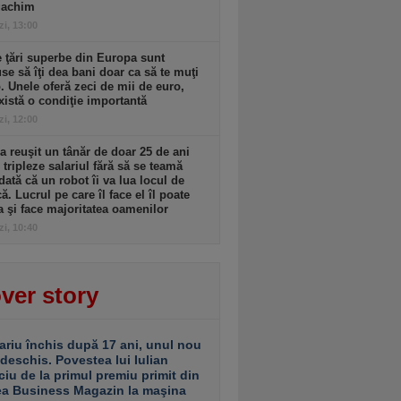
gachim
zi, 13:00
 ţări superbe din Europa sunt
se să îţi dea bani doar ca să te muţi
. Unele oferă zeci de mii de euro,
xistă o condiţie importantă
zi, 12:00
 reuşit un tânăr de doar 25 de ani
i tripleze salariul fără să se teamă
dată că un robot îi va lua locul de
. Lucrul pe care îl face el îl poate
a şi face majoritatea oamenilor
zi, 10:40
ver story
ariu închis după 17 ani, unul nou
 deschis. Povestea lui Iulian
ciu de la primul premiu primit din
ea Business Magazin la maşina