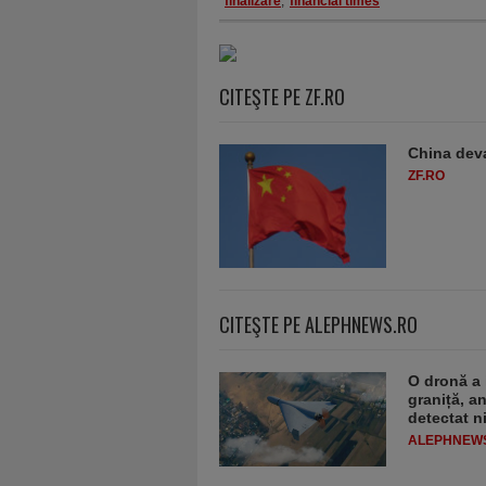
finalizare
,
financial times
CITEŞTE PE ZF.RO
China deva
ZF.RO
CITEŞTE PE ALEPHNEWS.RO
O dronă a 
graniță, a
detectat n
ALEPHNEW