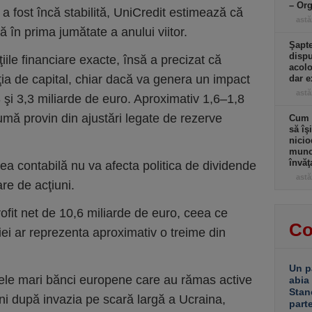
– Or
u a fost încă stabilită, UniCredit estimează că
astă
tă în prima jumătate a anului viitor.
Şapte
dispu
iile financiare exacte, însă a precizat că
acolo
iţia de capital, chiar dacă va genera un impact
dar e
astă
3 şi 3,3 miliarde de euro. Aproximativ 1,6–1,8
umă provin din ajustări legate de rezerve
Cum a
să îş
nicio
muncă
învăţ
rea contabilă nu va afecta politica de dividende
astă
e de acţiuni.
ofit net de 10,6 miliarde de euro, ceea ce
Co
ei ar reprezenta aproximativ o treime din
Un p
nele mari bănci europene care au rămas active
abia
Stan
ni după invazia pe scară largă a Ucraina,
part