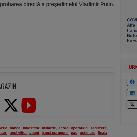
probarea directă a preşedintelui Vladimir Putin.
COVE
Alfa
tran
Boto
burs
UR
AGAZIN
actie
,
banca
,
investitor
,
miliarde
,
acord
,
operatiuni
,
reducere
,
aceri
,
anul viitor
,
anunt
,
banci europene
,
eau
,
estimare
,
finala
,