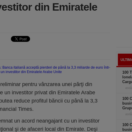
estitor din Emiratele
ULTIM
100 T
Ionel
Carg
reliminar pentru vânzarea unei părţi din
astă
re un investitor privat din Emiratele Arabe
100 C
 putea reduce profitul băncii cu până la 3,3
busi
Grup
inancial Times.
astă
semnat un acord neangajant cu un investitor
100 C
uţional şi de afaceri local din Emirate. Deşi
busin