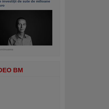
e investiţii de sute de milioane
uro
ontinuarea
DEO BM