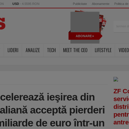
RON
USD
- 4.5595 RON
Publicitate
Abonamente
Politica de
ABONARE
Y
LIDERI
ANALIZE
TECH
MEET THE CEO
LIFESTYLE
VIDEO
ZF C
ccelerează ieşirea din
servi
distr
aliană acceptă pierderi
pentr
miliarde de euro într-un
antre