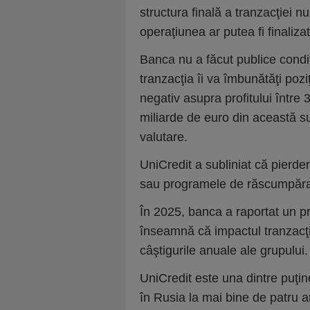
structura finală a tranzacţiei n
operaţiunea ar putea fi finaliza
Banca nu a făcut publice condiţ
tranzacţia îi va îmbunătăţi poz
negativ asupra profitului între 
miliarde de euro din această s
valutare.
UniCredit a subliniat că pierde
sau programele de răscumpărar
În 2025, banca a raportat un pr
înseamnă că impactul tranzacţi
câştigurile anuale ale grupului.
UniCredit este una dintre puţi
în Rusia la mai bine de patru a