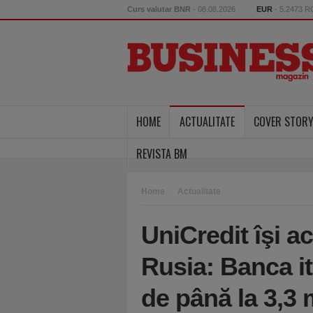
Curs valutar BNR
- 08.08.2026
EUR
- 5.2473 
HOME
ACTUALITATE
COVER STOR
REVISTA BM
Home
Actualitate
UniCredit îşi a
Rusia: Banca it
de până la 3,3 