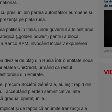
lui d
national.
de e
t cu presiuni din partea autorităţilor europene şi
 prezenţa pe piaţa rusă.
ă politică în Italia, unde guvernul a folosit anul
trategică („golden power”) pentru a bloca
re a Banco BPM, invocând inclusiv expunerea
vezi c
 diviziei de plăţi din Rusia într-o entitate nouă
prietatea UniCredit, urmând ca restul
VI
estitorului din Emirate.
e, precum Société Générale, au ieşit rapid din
i, acceptând pierderi semnificative, alte
ucă gradual operaţiunile.
mplicat şi de faptul că anumite tranzacţii ale