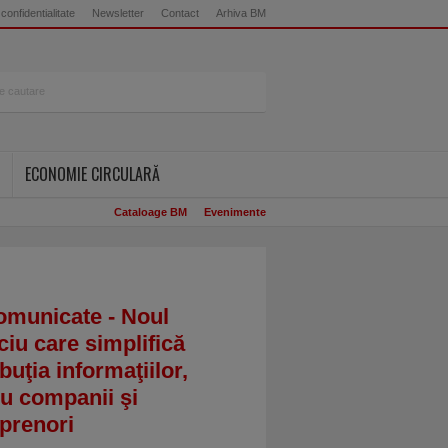
 confidentialitate
Newsletter
Contact
Arhiva BM
ECONOMIE CIRCULARĂ
Cataloage BM
Evenimente
omunicate - Noul
ciu care simplifică
ibuţia informaţiilor,
u companii şi
prenori