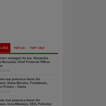
A ORĂ
TOP AZI
TOP 7 ZILE
ineri manageri de top. Alexandra
a Buruiană, Chief Financial Officer
us
zi, 15:00
ele mai puternice femei din
ness. Diana Mocanu, Fondatoare,
ul Printco – Gama
zi, 14:00
ele mai puternice femei din
ess. Irina Măndoiu, CEO, Policolor