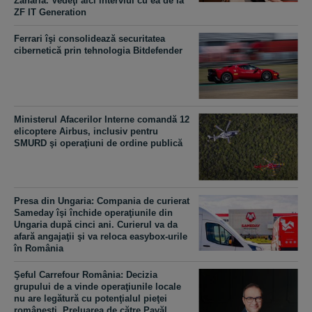
Zaharia. Vedeţi aici interviul cu ea de la
ZF IT Generation
Ferrari îşi consolidează securitatea
cibernetică prin tehnologia Bitdefender
Ministerul Afacerilor Interne comandă 12
elicoptere Airbus, inclusiv pentru
SMURD şi operaţiuni de ordine publică
​Presa din Ungaria: Compania de curierat
Sameday îşi închide operaţiunile din
Ungaria după cinci ani. Curierul va da
afară angajaţii şi va reloca easybox-urile
în România
Şeful Carrefour România: Decizia
grupului de a vinde operaţiunile locale
nu are legătură cu potenţialul pieţei
româneşti. Preluarea de către Pavăl