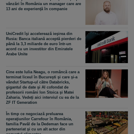
vânzări în România un manager care are
13 ani de experienţă în companie
UniCredit îşi accelerează ieşirea din
Rusia: Banca italiană acceptă pierderi de
până la 3,3 miliarde de euro într-un
acord cu un investitor din Emiratele
Arabe Unite
Cine este Iulia Neagu, o româncă care a
terminat liceul în Bucureşti şi care şi-a
vândut Startup-ul către Databricks,
gigantul de date şi AI cofondat de
profesorii români Ion Stoica şi Matei
Zaharia. Vedeţi aici interviul cu ea de la
ZF IT Generation
În timp ce negociază preluarea
operaţiunilor Carrefour în România,
familia Pavăl de la Dedeman face un
parteneriat şi cu un alt actor din