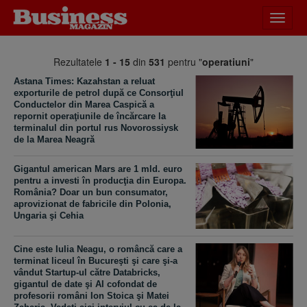
Desch
meniu
Rezultatele
1 - 15
din
531
pentru "
operatiuni
"
Astana Times: Kazahstan a reluat
exporturile de petrol după ce Consorţiul
Conductelor din Marea Caspică a
repornit operaţiunile de încărcare la
terminalul din portul rus Novorossiysk
de la Marea Neagră
Gigantul american Mars are 1 mld. euro
pentru a investi în producţia din Europa.
România? Doar un bun consumator,
aprovizionat de fabricile din Polonia,
Ungaria şi Cehia
Cine este Iulia Neagu, o româncă care a
terminat liceul în Bucureşti şi care şi-a
vândut Startup-ul către Databricks,
gigantul de date şi AI cofondat de
profesorii români Ion Stoica şi Matei