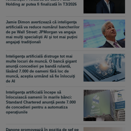
Holding ar putea fi finalizată în T3/2026
Jamie Dimon avertizează că inteligenţa
artificială va reduce numărul bancherilor
de pe Wall Street: JPMorgan va angaja
mai mulţi specialişti AI şi tot mai puţini
angajaţi tradiţionali
Inteligenţa artificială distruge tot mai
multe locuri de muncă. O bancă gigant
anunţă concedieri pe bandă rulantă,
lăsând 7.000 de oameni fără loc de
muncă, aceştia urmând să fie înlocuiţi
de AI
Inteligenţa artificială începe să
înlocuiască oamenii în marile bănci:
Standard Chartered anunţă peste 7.000
de concedieri pentru a automatiza
operaţiunile
Danone promovează în poziţia de şef pe