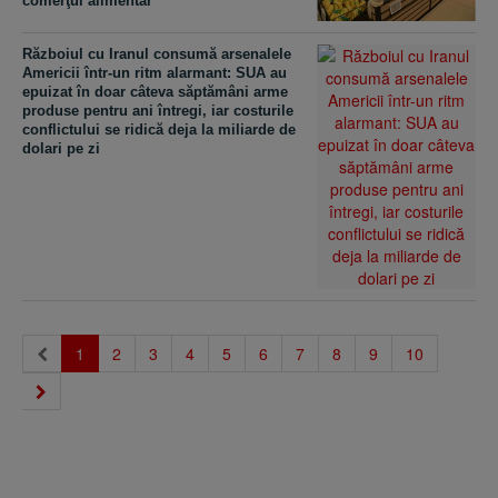
comerţul alimentar
Războiul cu Iranul consumă arsenalele
Americii într-un ritm alarmant: SUA au
epuizat în doar câteva săptămâni arme
produse pentru ani întregi, iar costurile
conflictului se ridică deja la miliarde de
dolari pe zi
(current)
1
2
3
4
5
6
7
8
9
10