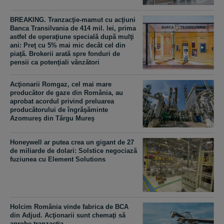
BREAKING. Tranzacţie-mamut cu acţiuni
Banca Transilvania de 414 mil. lei, prima
astfel de operaţiune specială după mulţi
ani: Preţ cu 5% mai mic decât cel din
piaţă. Brokerii arată spre fonduri de
pensii ca potenţiali vânzători
Acţionarii Romgaz, cel mai mare
producător de gaze din România, au
aprobat acordul privind preluarea
producătorului de îngrăşăminte
Azomureş din Târgu Mureş
Honeywell ar putea crea un gigant de 27
de miliarde de dolari: Solstice negociază
fuziunea cu Element Solutions
Holcim România vinde fabrica de BCA
din Adjud. Acţionarii sunt chemaţi să
aprobe tranzacţia