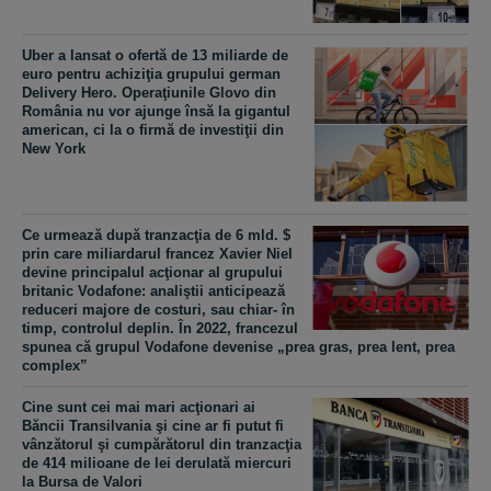
Uber a lansat o ofertă de 13 miliarde de
euro pentru achiziţia grupului german
Delivery Hero. Operaţiunile Glovo din
România nu vor ajunge însă la gigantul
american, ci la o firmă de investiţii din
New York
Ce urmează după tranzacţia de 6 mld. $
prin care miliardarul francez Xavier Niel
devine principalul acţionar al grupului
britanic Vodafone: analiştii anticipează
reduceri majore de costuri, sau chiar- în
timp, controlul deplin. În 2022, francezul
spunea că grupul Vodafone devenise „prea gras, prea lent, prea
complex”
Cine sunt cei mai mari acţionari ai
Băncii Transilvania şi cine ar fi putut fi
vânzătorul şi cumpărătorul din tranzacţia
de 414 milioane de lei derulată miercuri
la Bursa de Valori