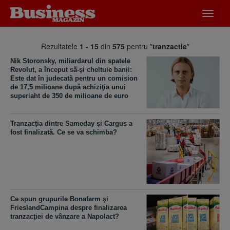
Desch
meniu
Rezultatele
1 - 15
din
575
pentru "
tranzactie
"
Nik Storonsky, miliardarul din spatele
Revolut, a început să-şi cheltuie banii:
Este dat în judecată pentru un comision
de 17,5 milioane după achiziţia unui
superiaht de 350 de milioane de euro
​Tranzacţia dintre Sameday şi Cargus a
fost finalizată. Ce se va schimba?
Ce spun grupurile Bonafarm şi
FrieslandCampina despre finalizarea
tranzacţiei de vânzare a Napolact?