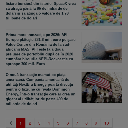
listare bursieră din istorie: SpaceX vrea
să atragă până la 86 de miliarde de
dolari şi să atingă o valoare de 1,78
trilioane de dolari
Prima mare tranzacţie pe 2026: AFI
Europe plăteşte 281,8 mil. euro pe şase
Value Centre din România de la sud-
africanii MAS. AFI este la a doua
preluare de portofoliu după ce în 2020
cumpăra birourile NEPI-Rockcastle cu
aproape 300 mil. Euro
O nouă tranzacţie mamut pe piaţa
americană: Compania americană de
utilităţi NextEra Energy poartă discuţii
pentru o fuziune cu rivala Dominion
Energy, într-o tranzacţie care ar crea un
gigant al utilităţilor de peste 400 de
miliarde de dolari
(current)
1
2
3
4
5
6
7
8
9
10