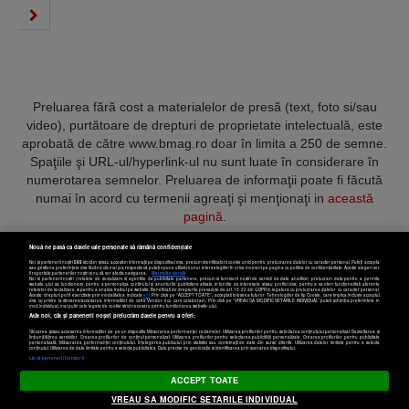
Preluarea fără cost a materialelor de presă (text, foto si/sau
video), purtătoare de drepturi de proprietate intelectuală, este
aprobată de către www.bmag.ro doar în limita a 250 de semne.
Spaţiile şi URL-ul/hyperlink-ul nu sunt luate în considerare în
numerotarea semnelor. Preluarea de informaţii poate fi făcută
numai în acord cu termenii agreaţi şi menţionaţi in
această
pagină
.
Nouă ne pasă ca datele tale personale să rămână confidențiale
Noi și partenerii noștri
589
stocăm și/sau accesăm informații pe dispozitivul dvs., precum identificatorii cookie unici pentru prelucrarea datelor cu caracter personal. Puteți accepta
sau gestiona preferințele dvs. făcând clic mai jos, respectiv vă puteți opune utilizării unui interes legitim în orice moment pe pagina cu politica de confidențialitate. Aceste alegeri vor
fi raportate partenerilor noștri și nu vă vor afecta navigarea.
Mai multe detalii
Noi si partenerii nostri (retelele de socializare si agentiile de publicitate partenere, precum si furnizorii nostri de servicii de date analitice) prelucram date pentru a permite
Termeni și condiții
Confidențialitate
Cookies
Contact
website-ului sa functioneze, pentru a personaliza continutul si anunturile publicitare afisate in functie de interesele si/sau profilul dvs., pentru a va oferi functionalitati aferente
retelelor de socializare si pentru a analiza traficul pe website. Beneficiati de drepturile prevazute de art. 15-22 din GDPR in legatura cu prelucrarea datelor cu caracter personal.
Aceste drepturi pot fi exercitate prin modalitatea indicata
aici
. Prin click pe “ACCEPT TOATE”, acceptati folosirea tuturor Tehnologiilor de tip Cookie, care implica inclusiv acceptul
dvs. cu privire la stocarea/accesarea informatiilor de catre Vendor-ii cu care colaboram. Prin click pe “VREAU SA MODIFIC SETARILE INDIVIDUAL” puteti schimba preferintele in
mod individual, mai putin cele legate de cookie strict necesare pentru functionarea website-ului.
Atât noi, cât și partenerii noștri prelucrăm datele pentru a oferi:
Copyright © 2025 BUSINESSMEX S.A.
Stocarea și/sau accesarea informațiilor de pe un dispozitiv. Măsurarea performanței reclamelor. Utilizarea profilurilor pentru selectarea conținutului personalizat. Dezvoltarea și
îmbunătățirea serviciilor. Crearea profilurilor de conținut personalizat. Utilizarea profilurilor pentru selectarea publicității personalizate. Crearea profilurilor pentru publicitate
personalizată. Măsurarea performanței conținutului. Înțelegerea publicului prin statistici sau combinații de date din surse diferite. Utilizarea datelor limitate pentru a selecta
Setări cookies
conținutul. Utilizarea de date limitate pentru a selecta publicitatea. Date precise de geolocație și identificarea prin scanarea dispozitivului.
Listă parteneri (furnizori)
ACCEPT TOATE
VREAU SA MODIFIC SETARILE INDIVIDUAL