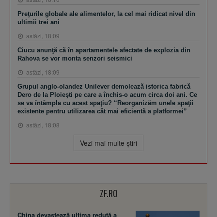
Preţurile globale ale alimentelor, la cel mai ridicat nivel din
ultimii trei ani
astăzi, 18:09
Ciucu anunţă că în apartamentele afectate de explozia din
Rahova se vor monta senzori seismici
astăzi, 18:09
Grupul anglo-olandez Unilever demolează istorica fabrică
Dero de la Ploieşti pe care a închis-o acum circa doi ani. Ce
se va întâmpla cu acest spaţiu? “Reorganizăm unele spaţii
existente pentru utilizarea cât mai eficientă a platformei”
astăzi, 18:08
Vezi mai multe ştiri
ZF.RO
China devastează ultima redută a