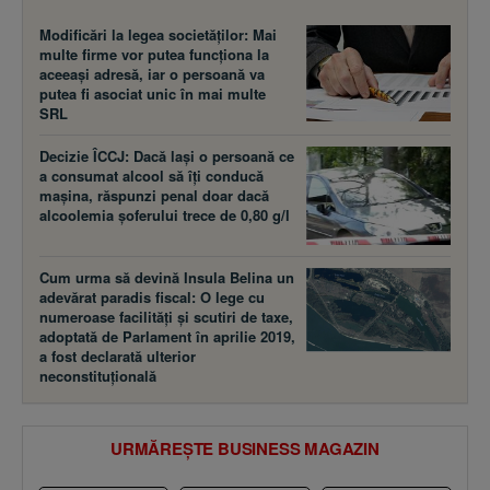
Modificări la legea societăţilor: Mai
multe firme vor putea funcţiona la
aceeaşi adresă, iar o persoană va
putea fi asociat unic în mai multe
SRL
Decizie ÎCCJ: Dacă laşi o persoană ce
a consumat alcool să îţi conducă
maşina, răspunzi penal doar dacă
alcoolemia şoferului trece de 0,80 g/l
Cum urma să devină Insula Belina un
adevărat paradis fiscal: O lege cu
numeroase facilităţi şi scutiri de taxe,
adoptată de Parlament în aprilie 2019,
a fost declarată ulterior
neconstituţională
URMĂREȘTE BUSINESS MAGAZIN