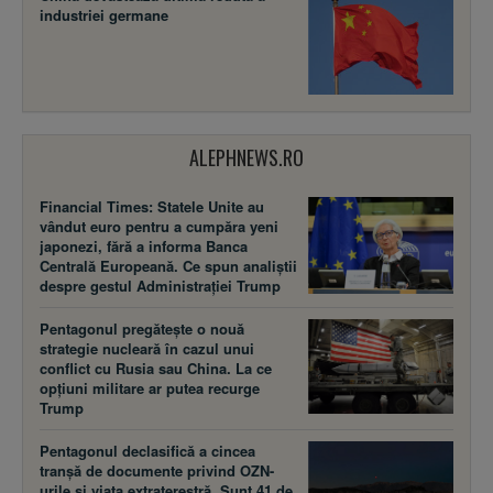
industriei germane
ALEPHNEWS.RO
Financial Times: Statele Unite au
vândut euro pentru a cumpăra yeni
japonezi, fără a informa Banca
Centrală Europeană. Ce spun analiștii
despre gestul Administrației Trump
Pentagonul pregătește o nouă
strategie nucleară în cazul unui
conflict cu Rusia sau China. La ce
opțiuni militare ar putea recurge
Trump
Pentagonul declasifică a cincea
tranșă de documente privind OZN-
urile și viața extraterestră. Sunt 41 de