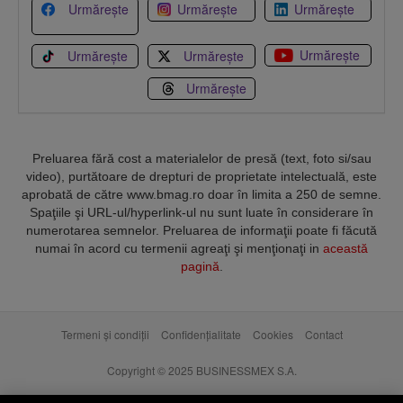
Urmărește
Urmărește
Urmărește
Urmărește
Urmărește
Urmărește
Urmărește
Preluarea fără cost a materialelor de presă (text, foto si/sau
video), purtătoare de drepturi de proprietate intelectuală, este
aprobată de către www.bmag.ro doar în limita a 250 de semne.
Spaţiile şi URL-ul/hyperlink-ul nu sunt luate în considerare în
numerotarea semnelor. Preluarea de informaţii poate fi făcută
numai în acord cu termenii agreaţi şi menţionaţi in
această
pagină
.
Termeni și condiții
Confidențialitate
Cookies
Contact
Copyright © 2025 BUSINESSMEX S.A.