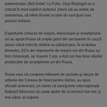
parteneriatul „fără limite” cu Putin. Deşi Beijingul nu a
criticat în mod explicit războiul, liderii săi au evitat, de
asemenea, să ofere Rusiei scutire de sancţiuni sau
provizii militare.
Exporturile chineze de maşini, televizoare şi smartphone-
uri au ajutat Rusia să umple golul din sectoarele în cauză
atunci când mărcile străine au părăsit ţara. În al doilea
trimestru, 81% din importurile de maşini noi din Rusia au
fost chinezeşti, iar Xiaomi Corp. a fost cel mai bine vândut
producător de smartphone-uri din Rusia.
Rusia vrea să cumpere milioane de rachete şi obuze de
artilerie din Coreea de Nord pentru război, au spus
oficialii americani, un semn că sancţiunile internaţionale
forţează Moscova să caute ajutor de la vecinul mai mic şi
mai sărac al naţiunii.