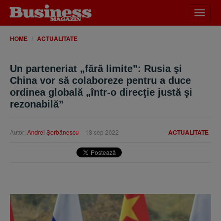
Desch
meniu
HOME
ACTUALITATE
Un parteneriat „fără limite”: Rusia şi
China vor să colaboreze pentru a duce
ordinea globală „într-o direcţie justă şi
rezonabilă”
Autor:
Andrei Şerbănescu
13 sep 2022
ACTUALITATE