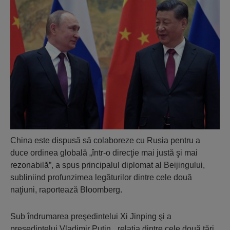
China este dispusă să colaboreze cu Rusia pentru a
duce ordinea globală „într-o direcţie mai justă şi mai
rezonabilă”, a spus principalul diplomat al Beijingului,
subliniind profunzimea legăturilor dintre cele două
naţiuni, raportează Bloomberg.
Sub îndrumarea preşedintelui Xi Jinping şi a
preşedintelui Vladimir Putin, „relaţia dintre cele două ţări