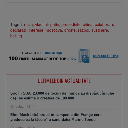
Taguri:
rusia
,
vladimir putin
,
presedinte
,
china
,
colaborare
,
declaratii
,
interese
,
moscova
,
ordine
,
razboi
,
sustinere
,
beijing
ULTIMELE DIN ACTUALITATE
Şoc în SUA. 23.000 de locuri de muncă au dispărut în iulie
deşi se estima o creştere de 100.000
astăzi, 18:11
Elon Musk intră brutal în campania din Franţa: cere
„reducerea la tăcere” a candidatei Marine Tondel
astăzi, 18:10